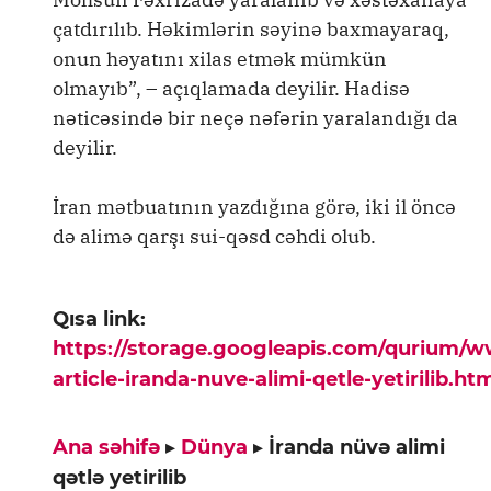
çatdırılıb. Həkimlərin səyinə baxmayaraq,
onun həyatını xilas etmək mümkün
olmayıb”, – açıqlamada deyilir. Hadisə
nəticəsində bir neçə nəfərin yaralandığı da
deyilir.
İran mətbuatının yazdığına görə, iki il öncə
də alimə qarşı sui-qəsd cəhdi olub.
Qısa link:
https://storage.googleapis.com/qurium/
article-iranda-nuve-alimi-qetle-yetirilib.ht
Ana səhifə
▸
Dünya
▸
İranda nüvə alimi
qətlə yetirilib