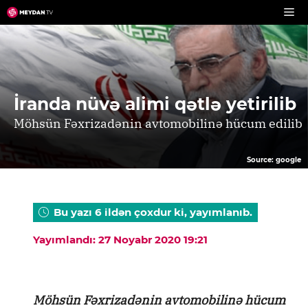
Skip
to
content
İranda nüvə alimi qətlə yetirilib
Möhsün Fəxrizadənin avtomobilinə hücum edilib
Source: google
Bu yazı 6 ildən çoxdur ki, yayımlanıb.
Yayımlandı: 27 Noyabr 2020 19:21
Möhsün Fəxrizadənin avtomobilinə hücum