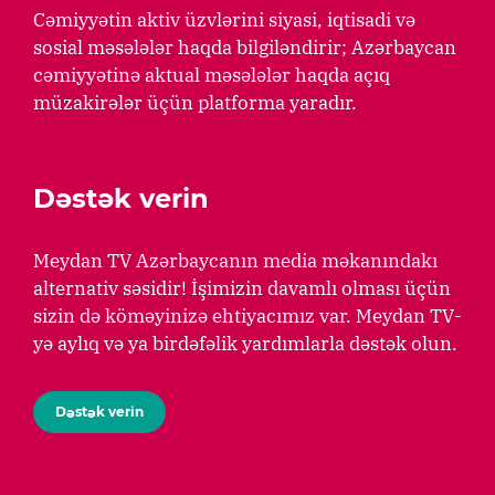
Cəmiyyətin aktiv üzvlərini siyasi, iqtisadi və
sosial məsələlər haqda bilgiləndirir; Azərbaycan
cəmiyyətinə aktual məsələlər haqda açıq
müzakirələr üçün platforma yaradır.
Dəstək verin
Meydan TV Azərbaycanın media məkanındakı
alternativ səsidir! İşimizin davamlı olması üçün
sizin də köməyinizə ehtiyacımız var. Meydan TV-
yə aylıq və ya birdəfəlik yardımlarla dəstək olun.
Dəstək verin