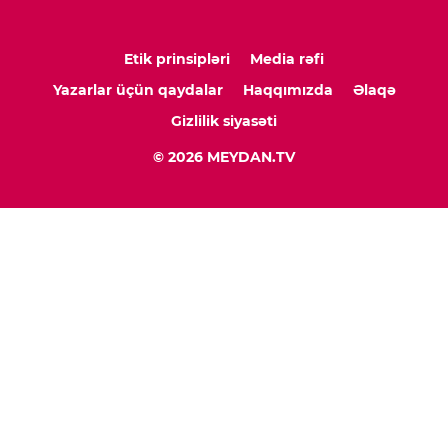
Etik prinsipləri
Media rəfi
Yazarlar üçün qaydalar
Haqqımızda
Əlaqə
Gizlilik siyasəti
© 2026 MEYDAN.TV