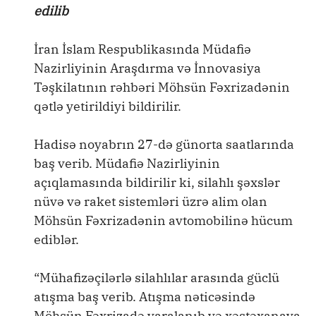
edilib
İran İslam Respublikasında Müdafiə
Nazirliyinin Araşdırma və İnnovasiya
Təşkilatının rəhbəri Möhsün Fəxrizadənin
qətlə yetirildiyi bildirilir.
Hadisə noyabrın 27-də günorta saatlarında
baş verib. Müdafiə Nazirliyinin
açıqlamasında bildirilir ki, silahlı şəxslər
nüvə və raket sistemləri üzrə alim olan
Möhsün Fəxrizadənin avtomobilinə hücum
ediblər.
“Mühafizəçilərlə silahlılar arasında güclü
atışma baş verib. Atışma nəticəsində
Möhsün Fəxrizadə yaralanıb və xəstəxanaya