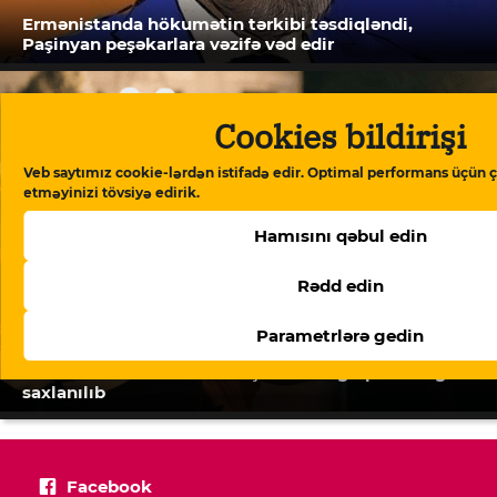
Ermənistanda hökumətin tərkibi təsdiqləndi,
Paşinyan peşəkarlara vəzifə vəd edir
Cookies bildirişi
Veb saytımız cookie-lərdən istifadə edir. Optimal performans üçün ç
etməyinizi tövsiyə edirik.
Hamısını qəbul edin
Rədd edin
Parametrlərə gedin
Gürcüstanda aktivist İvanişvili ilə bağlı posterə görə
saxlanılıb
Facebook