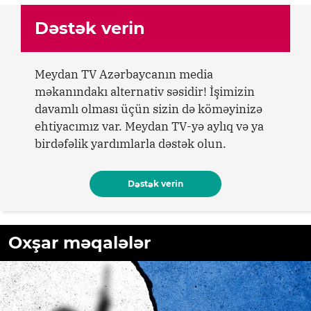
Dəstək verin
Meydan TV Azərbaycanın media
məkanındakı alternativ səsidir! İşimizin
davamlı olması üçün sizin də köməyinizə
ehtiyacımız var. Meydan TV-yə aylıq və ya
birdəfəlik yardımlarla dəstək olun.
Dəstək verin
Oxşar məqalələr