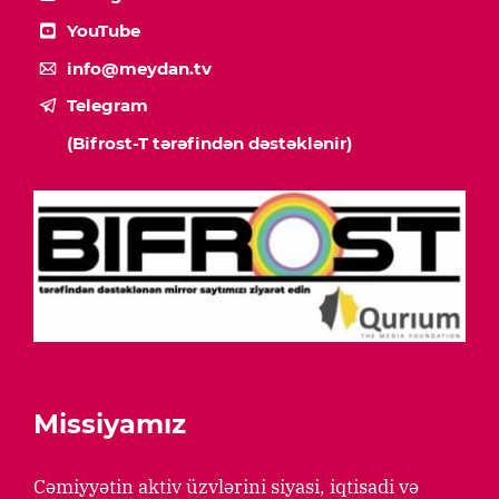
YouTube
info@meydan.tv
Telegram
(Bifrost-T tərəfindən dəstəklənir)
Missiyamız
Cəmiyyətin aktiv üzvlərini siyasi, iqtisadi və