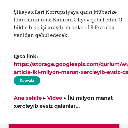
Şikayətçiləri Korrupsiyaya qarşı Mübarizə
İdarəsinin rəisi Kamran Əliyev qəbul edib. O
bildirib ki, işi araşdırıb onları 19 fevralda
yenidən qəbul edəcək.
Qısa link:
https://storage.googleapis.com/qurium/
article-iki-milyon-manat-xercleyib-evsiz-q
Kopyala
Ana səhifə
▸
Video
▸
İki milyon manat
xərcləyib evsiz qalanlar…