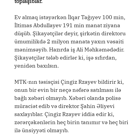
toplaşıblar.
Ev almaq istəyərkən İlqar Tağıyev 100 min,
İltimas Abdullayev 191 min manat ziyana
düşüb. Şikayətçilər deyir, şirkətin direktoru
ümumilikdə 2 milyon manata yaxın vəsaiti
mənimsəyib. Hazırda iş Ali Məhkəmədədir.
Şikayətçilər tələb edirlər ki, işə sıfırdan,
yenidən baxılsın.
MTK-nın təsisçisi Çingiz Rzayev bildirir ki,
onun bir evin bir neçə nəfərə satılması ilə
bağlı xəbəri olmayıb. Xəbəri olanda polisə
müraciət edib və direktor Şahin Əliyevi
saxlayıblar. Çingiz Rzayev iddia edir ki,
zərərçəkənlərin heç birin tanımır və heç biri
ilə ünsiyyəti olmayıb.