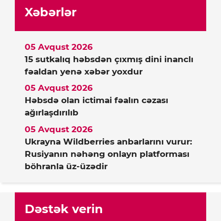
Xəbərlər
05 Avqust 2026
15 sutkalıq həbsdən çıxmış dini inanclı
fəaldan yenə xəbər yoxdur
05 Avqust 2026
Həbsdə olan ictimai fəalın cəzası
ağırlaşdırılıb
05 Avqust 2026
Ukrayna Wildberries anbarlarını vurur:
Rusiyanın nəhəng onlayn platforması
böhranla üz-üzədir
Dəstək verin