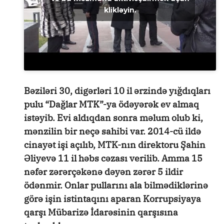
klikləyin.
Bəziləri 30, digərləri 10 il ərzində yığdıqları
pulu “Dağlar MTK”-ya ödəyərək ev almaq
istəyib. Evi aldıqdan sonra məlum olub ki,
mənzilin bir neçə sahibi var. 2014-cü ildə
cinayət işi açılıb, MTK-nın direktoru Şahin
Əliyevə 11 il həbs cəzası verilib. Amma 15
nəfər zərərçəkənə dəyən zərər 5 ildir
ödənmir. Onlar pullarını ala bilmədiklərinə
görə işin istintaqını aparan Korrupsiyaya
qarşı Mübarizə İdarəsinin qarşısına