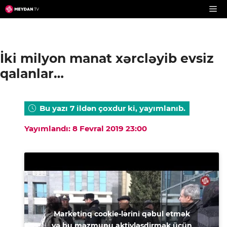
Skip
to
content
İki milyon manat xərcləyib evsiz
qalanlar…
Bu yazı 7 ildən çoxdur ki, yayımlanıb.
Yayımlandı: 8 Fevral 2019 23:00
Marketinq cookie-lərini qəbul etmək
və bu məzmunu aktivləşdirmək üçün