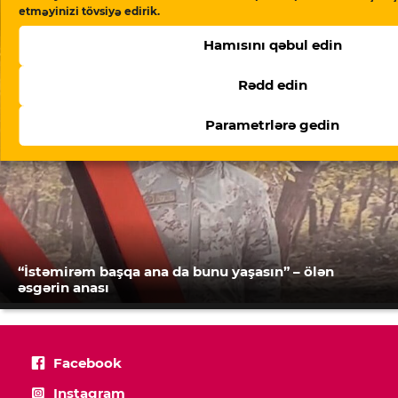
etməyinizi tövsiyə edirik.
Şurasından çıxmağı gözdən keçirir”
Hamısını qəbul edin
Rədd edin
Parametrlərə gedin
“İstəmirəm başqa ana da bunu yaşasın” – ölən
əsgərin anası
Facebook
Instagram