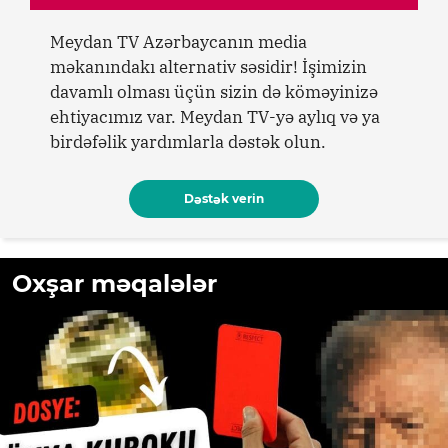
Meydan TV Azərbaycanın media
məkanındakı alternativ səsidir! İşimizin
davamlı olması üçün sizin də köməyinizə
ehtiyacımız var. Meydan TV-yə aylıq və ya
birdəfəlik yardımlarla dəstək olun.
Dəstək verin
Oxşar məqalələr