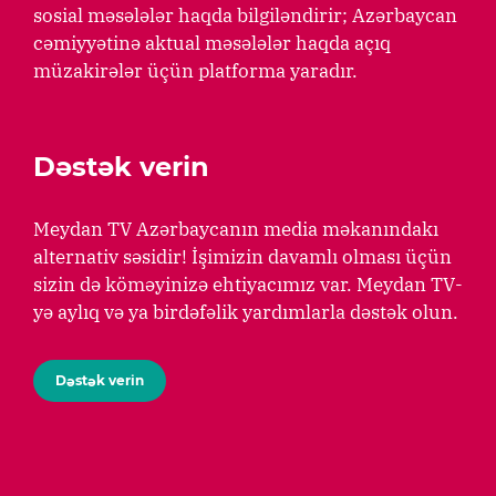
sosial məsələlər haqda bilgiləndirir; Azərbaycan
cəmiyyətinə aktual məsələlər haqda açıq
müzakirələr üçün platforma yaradır.
Dəstək verin
Meydan TV Azərbaycanın media məkanındakı
alternativ səsidir! İşimizin davamlı olması üçün
sizin də köməyinizə ehtiyacımız var. Meydan TV-
yə aylıq və ya birdəfəlik yardımlarla dəstək olun.
Dəstək verin