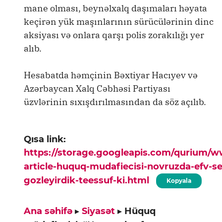
mane olması, beynəlxalq daşımaları həyata
keçirən yük maşınlarının sürücülərinin dinc
aksiyası və onlara qarşı polis zorakılığı yer
alıb.
Hesabatda həmçinin Bəxtiyar Hacıyev və
Azərbaycan Xalq Cəbhəsi Partiyası
üzvlərinin sıxışdırılmasından da söz açılıb.
Qısa link:
https://storage.googleapis.com/qurium/
article-huquq-mudafiecisi-novruzda-efv-s
gozleyirdik-teessuf-ki.html
Kopyala
Ana səhifə
▸
Siyasət
▸
Hüquq