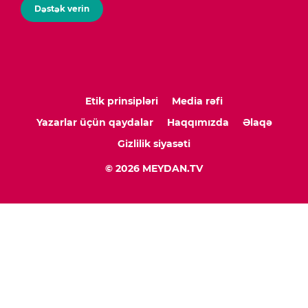
Dəstək verin
Etik prinsipləri
Media rəfi
Yazarlar üçün qaydalar
Haqqımızda
Əlaqə
Gizlilik siyasəti
© 2026 MEYDAN.TV