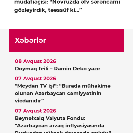
müdafiəçisi: “Novruzda əfv sərəncamı
gözləyirdik, təəssüf ki…”
Xəbərlər
08 Avqust 2026
Doymaq feili – Ramin Deko yazır
07 Avqust 2026
“Meydan TV işi”: “Burada mühakimə
olunan Azərbaycan cəmiyyətinin
vicdanıdır”
07 Avqust 2026
Beynəlxalq Valyuta Fondu:
“Azərbaycan ərzaq inflyasiyasında
Rusiyadan yüksək dərəcədə asılıdır”