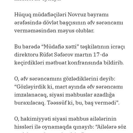
Hüquq müdafiəçiləri Novruz bayramı
ərəfəsində dövlət başçısının əfv sərəncamı
verməməsindən məyus olublar.
Bu barədə “Müdafiə xətti” təşkilatının icraçı
direktoru Rüfət Səfərov martın 17-də
keçirdikləri mətbuat konfransında bildirib.
O, əfv sərəncamını gözlədiklərini deyib:
“Gözləyirdik ki, mart ayında əfv sərəncamı
imzalanacaq, siyasi məhbuslar azadlığa
buraxılacaq. Təəssüf ki, bu, baş vermədi”.
O, hakimiyyəti siyasi məhbus ailələrinin
hissləri ilə oynamaqda qınayıb: “Ailələrə söz