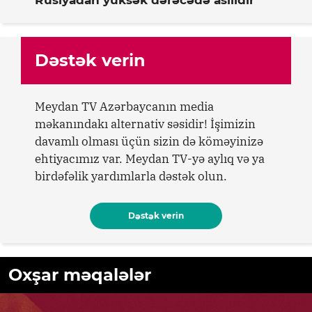
Dəstək verin
Meydan TV Azərbaycanın media
məkanındakı alternativ səsidir! İşimizin
davamlı olması üçün sizin də köməyinizə
ehtiyacımız var. Meydan TV-yə aylıq və ya
birdəfəlik yardımlarla dəstək olun.
Dəstək verin
Oxşar məqalələr