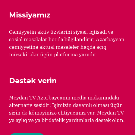
Missiyamız
Cəmiyyətin aktiv üzvlərini siyasi, iqtisadi və
sosial məsələlər haqda bilgiləndirir; Azərbaycan
cəmiyyətinə aktual məsələlər haqda açıq
müzakirələr üçün platforma yaradır.
Dəstək verin
Meydan TV Azərbaycanın media məkanındakı
alternativ səsidir! İşimizin davamlı olması üçün
sizin də köməyinizə ehtiyacımız var. Meydan TV-
yə aylıq və ya birdəfəlik yardımlarla dəstək olun.