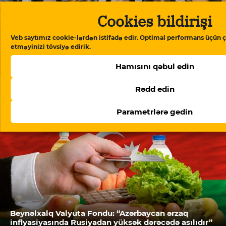
Cookies bildirişi
Veb saytımız cookie-lərdən istifadə edir. Optimal performans üçün ç
etməyinizi tövsiyə edirik.
“Meydan TV işi”: “Burada mühakimə olunan
Azərbaycan cəmiyyətinin vicdanıdır”
Hamısını qəbul edin
Rədd edin
Parametrlərə gedin
Beynəlxalq Valyuta Fondu: “Azərbaycan ərzaq
inflyasiyasında Rusiyadan yüksək dərəcədə asılıdır”