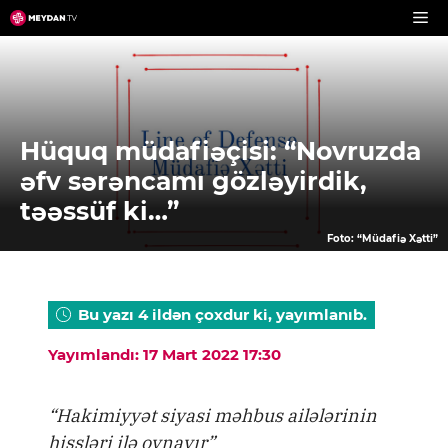
Skip
to
content
Hüquq müdafiəçisi: “Novruzda
əfv sərəncamı gözləyirdik,
təəssüf ki…”
Foto: “Müdafiə Xətti”
Bu yazı 4 ildən çoxdur ki, yayımlanıb.
Yayımlandı: 17 Mart 2022 17:30
“Hakimiyyət siyasi məhbus ailələrinin
hissləri ilə oynayır”