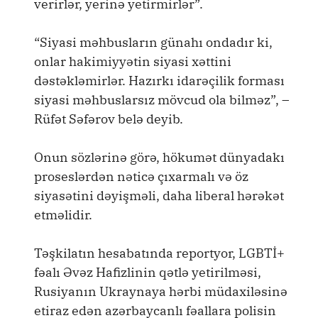
verirlər, yerinə yetirmirlər”.
“Siyasi məhbusların günahı ondadır ki,
onlar hakimiyyətin siyasi xəttini
dəstəkləmirlər. Hazırkı idarəçilik forması
siyasi məhbuslarsız mövcud ola bilməz”, –
Rüfət Səfərov belə deyib.
Onun sözlərinə görə, hökumət dünyadakı
proseslərdən nəticə çıxarmalı və öz
siyasətini dəyişməli, daha liberal hərəkət
etməlidir.
Təşkilatın hesabatında reportyor, LGBTİ+
fəalı Əvəz Hafizlinin qətlə yetirilməsi,
Rusiyanın Ukraynaya hərbi müdaxiləsinə
etiraz edən azərbaycanlı fəallara polisin