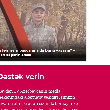
İstəmirəm başqa ana da bunu yaşasın” –
lən əsgərin anası
Dəstək verin
eydan TV Azərbaycanın media
əkanındakı alternativ səsidir! İşimizin
avamlı olması üçün sizin də köməyinizə
htiyacımız var. Meydan TV-yə aylıq və ya