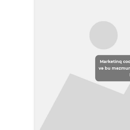
Marketinq coo
və bu məzmun