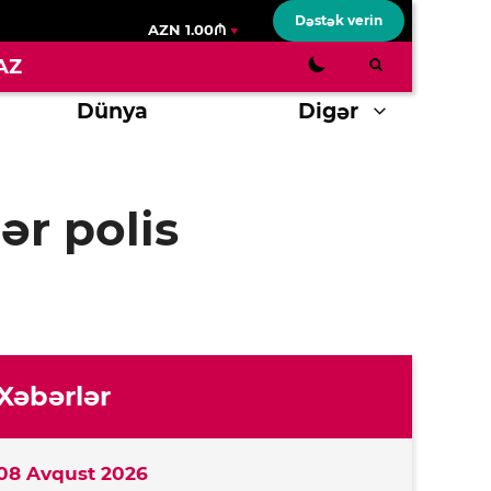
Dəstək verin
AZN 1.00₼
AZ
Dünya
Digər
ər polis
Xəbərlər
08 Avqust 2026