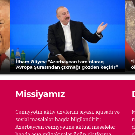
İlham Əliyev: “Azərbaycan tam olaraq
“
Avropa Şurasından çıxmağı gözdən keçirir”
ö
Missiyamız
Cəmiyyətin aktiv üzvlərini siyasi, iqtisadi və
M
sosial məsələlər haqda bilgiləndirir;
m
Azərbaycan cəmiyyətinə aktual məsələlər
d
haqda açıq müzakirələr üçün platforma
e