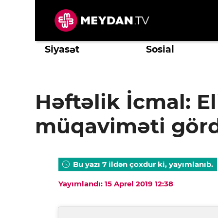
Skip
to
content
Siyasət
Sosial
Həftəlik İcmal: E
müqaviməti gör
Bu yazı 7 ildən çoxdur ki, yayımlanıb.
Yayımlandı: 15 Aprel 2019 12:38