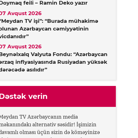
Doymaq feili – Ramin Deko yazır
07 Avqust 2026
“Meydan TV işi”: “Burada mühakimə
olunan Azərbaycan cəmiyyətinin
vicdanıdır”
07 Avqust 2026
Beynəlxalq Valyuta Fondu: “Azərbaycan
ərzaq inflyasiyasında Rusiyadan yüksək
dərəcədə asılıdır”
Dəstək verin
Meydan TV Azərbaycanın media
məkanındakı alternativ səsidir! İşimizin
davamlı olması üçün sizin də köməyinizə