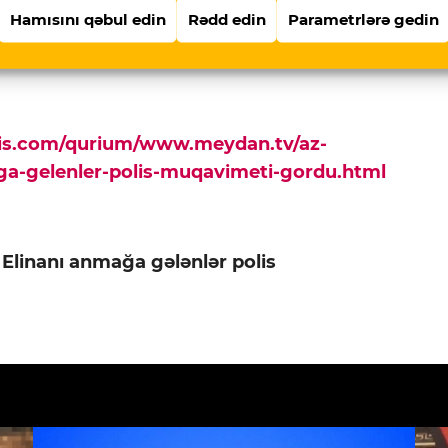
irmi? Müxtəlif fikirli şərhçilər danışacaq
Hamısını qəbul edin
Rədd edin
Parametrlərə gedin
pis.com/qurium/www.meydan.tv/az-
maga-gelenler-polis-muqavimeti-gordu.html
 Elinanı anmağa gələnlər polis