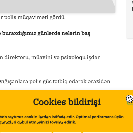
ər polis müqaviməti gördü
də buraxdığımız günlərdə nələrin baş
 direktoru, müavini və psixoloqu işdən
ğışanlara polis güc tətbiq edərək ərazidən
Cookies bildirişi
 ev hədiyyə etdi
Veb saytımız cookie-lərdən istifadə edir. Optimal performans üçün
 heçbir islahatın keçirilmədiyini dedi
çərəzləri qəbul etməyinizi tövsiyə edirik.