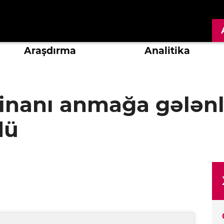
Araşdırma
Analitika
linanı anmağa gələnl
dü