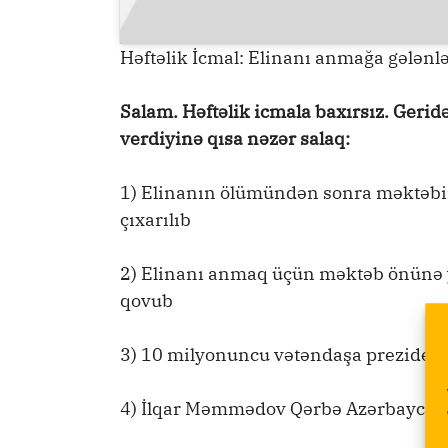
Həftəlik İcmal: Elinanı anmağa gələnl
Salam. Həftəlik icmala baxırsız. Geri
verdiyinə qısa nəzər salaq:
1) Elinanın ölümündən sonra məktəbin
çıxarılıb
2) Elinanı anmaq üçün məktəb önünə yı
qovub
3) 10 milyonuncu vətəndaşa prezident
4) İlqar Məmmədov Qərbə Azərbaycanda