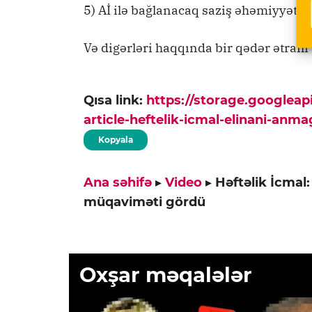
5) Aİ ilə bağlanacaq saziş əhəmiyyətlid
Və digərləri haqqında bir qədər ətraflı
Qısa link:
https://storage.googlea
article-heftelik-icmal-elinani-an
Kopyala
Ana səhifə
▸
Video
▸
Həftəlik İcmal:
müqaviməti gördü
Oxşar məqalələr