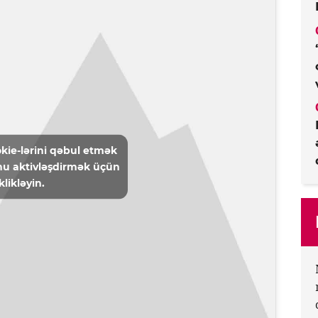
kie-lərini qəbul etmək
u aktivləşdirmək üçün
klikləyin.