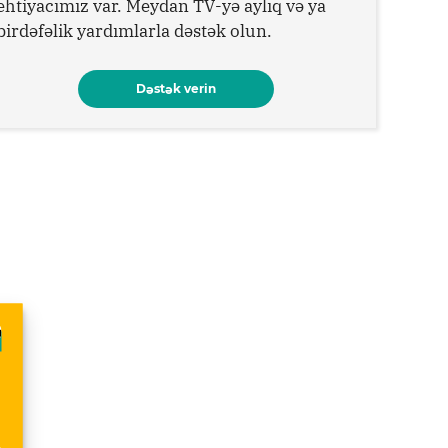
ehtiyacımız var. Meydan TV-yə aylıq və ya
birdəfəlik yardımlarla dəstək olun.
Dəstək verin