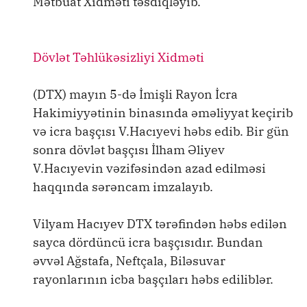
Mətbuat Xidməti təsdiqləyib.
Dövlət Təhlükəsizliyi Xidməti
(DTX) mayın 5-də İmişli Rayon İcra
Hakimiyyətinin binasında əməliyyat keçirib
və icra başçısı V.Hacıyevi həbs edib. Bir gün
sonra dövlət başçısı İlham Əliyev
V.Hacıyevin vəzifəsindən azad edilməsi
haqqında sərəncam imzalayıb.
Vilyam Hacıyev DTX tərəfindən həbs edilən
sayca dördüncü icra başçısıdır. Bundan
əvvəl Ağstafa, Neftçala, Biləsuvar
rayonlarının icba başçıları həbs ediliblər.