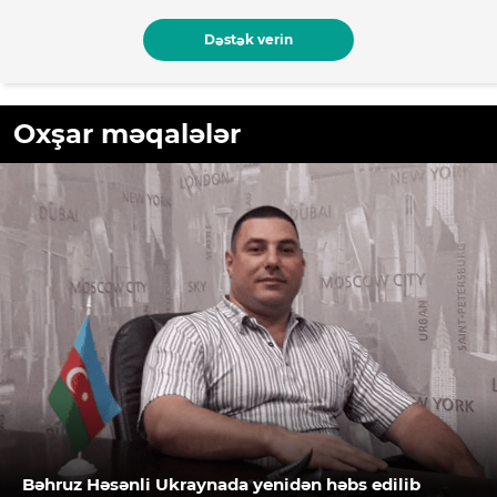
Dəstək verin
Oxşar məqalələr
Bəhruz Həsənli Ukraynada yenidən həbs edilib