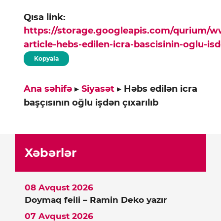
Qısa link:
https://storage.googleapis.com/qurium/
article-hebs-edilen-icra-bascisinin-oglu-isd
Kopyala
Ana səhifə
▸
Siyasət
▸
Həbs edilən icra
başçısının oğlu işdən çıxarılıb
Xəbərlər
08 Avqust 2026
Doymaq feili – Ramin Deko yazır
07 Avqust 2026