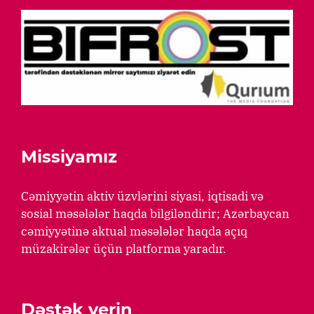
Missiyamız
Cəmiyyətin aktiv üzvlərini siyasi, iqtisadi və
sosial məsələlər haqda bilgiləndirir; Azərbaycan
cəmiyyətinə aktual məsələlər haqda açıq
müzakirələr üçün platforma yaradır.
Dəstək verin