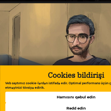
Cookies bildirişi
Bəhruz Səmədovun səhhəti ağırlaşıb
Veb saytımız cookie-lərdən istifadə edir. Optimal performans üçün ç
etməyinizi tövsiyə edirik.
Hamısını qəbul edin
Rədd edin