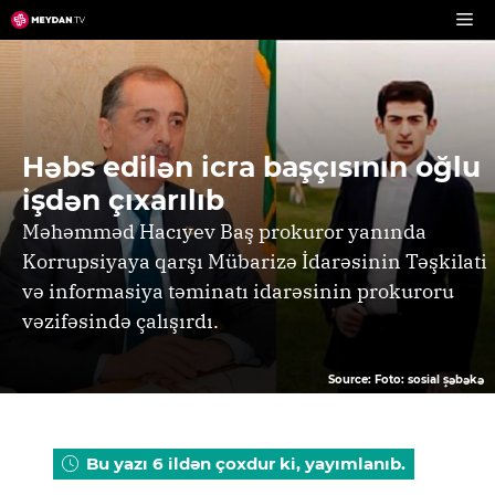
Skip
to
content
Həbs edilən icra başçısının oğlu
işdən çıxarılıb
Məhəmməd Hacıyev Baş prokuror yanında
Korrupsiyaya qarşı Mübarizə İdarəsinin Təşkilati
və informasiya təminatı idarəsinin prokuroru
vəzifəsində çalışırdı.
Source: Foto: sosial şəbəkə
Bu yazı 6 ildən çoxdur ki, yayımlanıb.