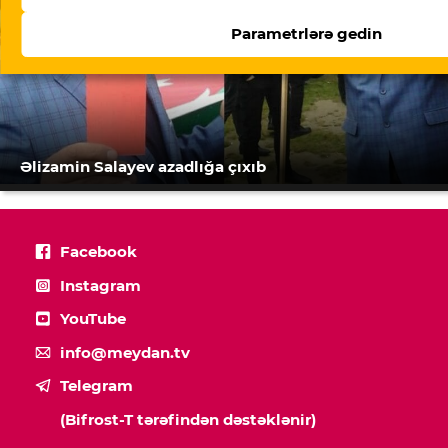
Parametrlərə gedin
Əlizamin Salayev azadlığa çıxıb
Facebook
Instagram
YouTube
info@meydan.tv
Telegram
(Bifrost-T tərəfindən dəstəklənir)