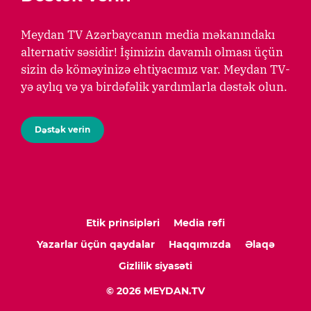
Meydan TV Azərbaycanın media məkanındakı
alternativ səsidir! İşimizin davamlı olması üçün
sizin də köməyinizə ehtiyacımız var. Meydan TV-
yə aylıq və ya birdəfəlik yardımlarla dəstək olun.
Dəstək verin
Etik prinsipləri
Media rəfi
Yazarlar üçün qaydalar
Haqqımızda
Əlaqə
Gizlilik siyasəti
© 2026 MEYDAN.TV