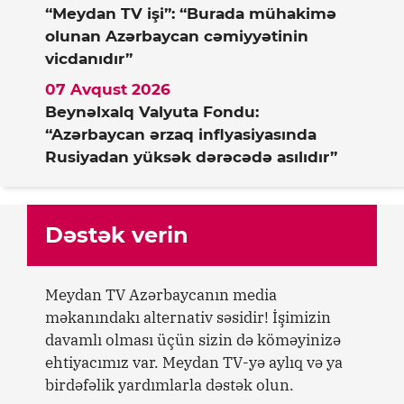
“Meydan TV işi”: “Burada mühakimə
olunan Azərbaycan cəmiyyətinin
vicdanıdır”
07 Avqust 2026
Beynəlxalq Valyuta Fondu:
“Azərbaycan ərzaq inflyasiyasında
Rusiyadan yüksək dərəcədə asılıdır”
Dəstək verin
Meydan TV Azərbaycanın media
məkanındakı alternativ səsidir! İşimizin
davamlı olması üçün sizin də köməyinizə
ehtiyacımız var. Meydan TV-yə aylıq və ya
birdəfəlik yardımlarla dəstək olun.