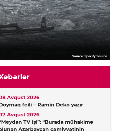
Source: Specify Source
Xəbərlər
08 Avqust 2026
Doymaq feili – Ramin Deko yazır
07 Avqust 2026
“Meydan TV işi”: “Burada mühakimə
olunan Azərbaycan cəmiyyətinin