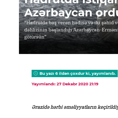
Azərbaycan ordus
“Hadrutda baş verən hadisə və iki şəhid ve
dəhlizinin başlandığı Azərbaycan-Erməni
götürsün”
Bu yazı 6 ildən çoxdur ki, yayımlanıb.
Yayımlandı: 27 Dekabr 2020 21:19
Ərazidə hərbi əməliyyatların keçirildiy