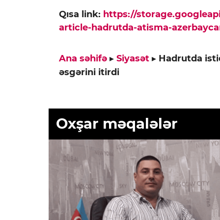
Qısa link:
https://storage.googlea
article-hadrutda-atisma-azerbaycan
Ana səhifə
▸
Siyasət
▸
Hadrutda ist
əsgərini itirdi
Oxşar məqalələr