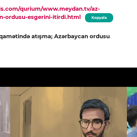
pis.com/qurium/www.meydan.tv/az-
-ordusu-esgerini-itirdi.html
Kopyala
iqamətində atışma; Azərbaycan ordusu