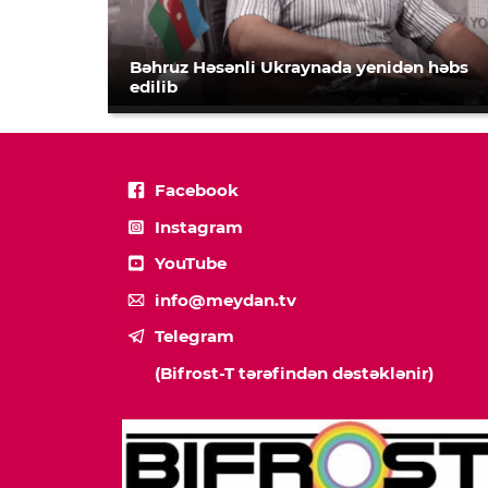
Bəhruz Həsənli Ukraynada yenidən həbs
edilib
Facebook
Instagram
YouTube
info@meydan.tv
Telegram
(Bifrost-T tərəfindən dəstəklənir)