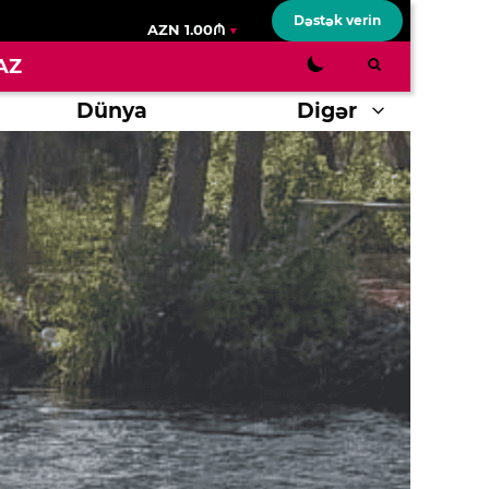
Dəstək verin
AZN 1.00₼
AZ
Dünya
Digər