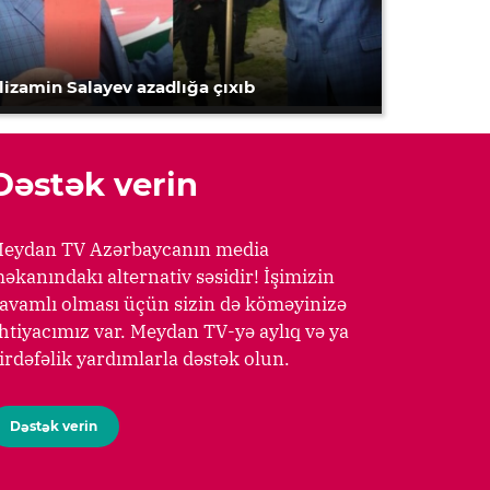
lizamin Salayev azadlığa çıxıb
Dəstək verin
eydan TV Azərbaycanın media
əkanındakı alternativ səsidir! İşimizin
avamlı olması üçün sizin də köməyinizə
htiyacımız var. Meydan TV-yə aylıq və ya
irdəfəlik yardımlarla dəstək olun.
Dəstək verin