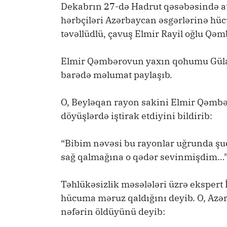
Dekabrın 27-də Hadrut qəsəbəsində at
hərbçiləri Azərbaycan əsgərlərinə hüc
təvəllüdlü, çavuş Elmir Rayil oğlu Qəm
Elmir Qəmbərovun yaxın qohumu Gülan
barədə məlumat paylaşıb.
O, Beyləqan rayon sakini Elmir Qəmbə
döyüşlərdə iştirak etdiyini bildirib:
“Bibim nəvəsi bu rayonlar uğrunda şu
sağ qalmağına o qədər sevinmişdim…”
Təhlükəsizlik məsələləri üzrə ekspert
hücuma məruz qaldığını deyib. O, Azə
nəfərin öldüyünü deyib: