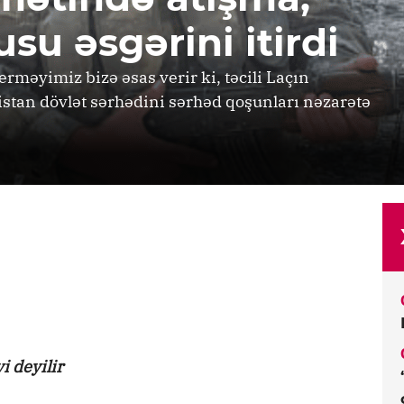
u əsgərini itirdi
rməyimiz bizə əsas verir ki, təcili Laçın
stan dövlət sərhədini sərhəd qoşunları nəzarətə
i deyilir