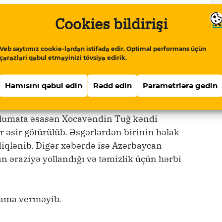
a görə, düşmənin də 6 meyidi var. Hadrutda
Cookies bildirişi
z bizə əsas verir ki, təcili Laçın dəhlizinin
lət sərhədini sərhəd qoşunları nəzarətə
Veb saytımız cookie-lərdən istifadə edir. Optimal performans üçün
rməni silahlı qüvvələrinin silahları
çərəzləri qəbul etməyinizi tövsiyə edirik.
rk etməsi tələb edilsin! Bu sərhədə biz
lkəyə daxil olacaq və bilmək olmaz ki,
Hamısını qəbul edin
Rədd edin
Parametrlərə gedin
əlumata əsasən Xocavəndin Tuğ kəndi
ər əsir götürülüb. Əsgərlərdən birinin həlak
diqlənib. Digər xəbərdə isə Azərbaycan
n əraziyə yollandığı və təmizlik üçün hərbi
qlama verməyib.