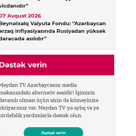
vicdanıdır”
07 Avqust 2026
Beynəlxalq Valyuta Fondu: “Azərbaycan
ərzaq inflyasiyasında Rusiyadan yüksək
dərəcədə asılıdır”
Dəstək verin
Meydan TV Azərbaycanın media
məkanındakı alternativ səsidir! İşimizin
davamlı olması üçün sizin də köməyinizə
ehtiyacımız var. Meydan TV-yə aylıq və ya
birdəfəlik yardımlarla dəstək olun.
Dəstək verin