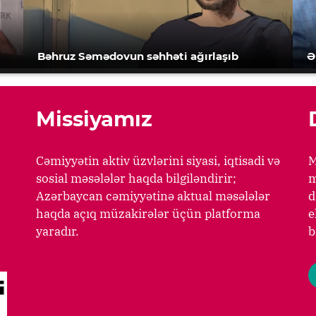
Bəhruz Səmədovun səhhəti ağırlaşıb
Ə
Missiyamız
Cəmiyyətin aktiv üzvlərini siyasi, iqtisadi və
M
sosial məsələlər haqda bilgiləndirir;
m
Azərbaycan cəmiyyətinə aktual məsələlər
d
haqda açıq müzakirələr üçün platforma
e
yaradır.
b