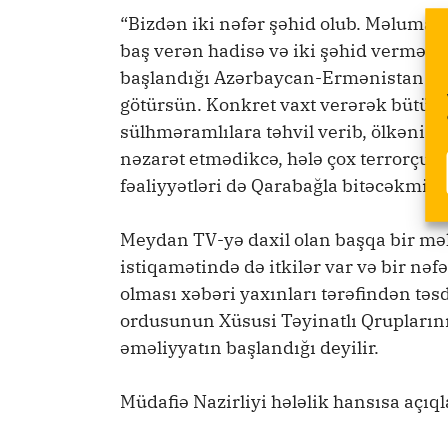
“Bizdən iki nəfər şəhid olub. Məlumat
baş verən hadisə və iki şəhid verməyimi
başlandığı Azərbaycan-Ermənistan döv
götürsün. Konkret vaxt verərək bütün e
sülhməramlılara təhvil verib, ölkəni tə
nəzarət etmədikcə, hələ çox terrorçu ö
fəaliyyətləri də Qarabağla bitəcəkmi?”
Meydan TV-yə daxil olan başqa bir m
istiqamətində də itkilər var və bir nəf
olması xəbəri yaxınları tərəfindən təs
ordusunun Xüsusi Təyinatlı Qruplarını
əməliyyatın başlandığı deyilir.
Müdafiə Nazirliyi hələlik hansısa açı