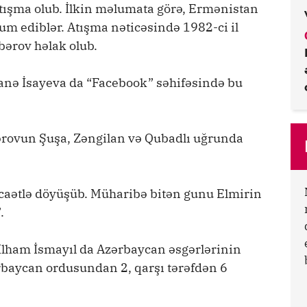
ışma olub. İlkin məlumata görə, Ermənistan
um ediblər. Atışma nəticəsində 1982-ci il
bərov həlak olub.
ə İsayeva da “Facebook” səhifəsində bu
rovun Şuşa, Zəngilan və Qubadlı uğrunda
caətlə döyüşüb. Müharibə bitən gunu Elmirin
.
 İlham İsmayıl da Azərbaycan əsgərlərinin
rbaycan ordusundan 2, qarşı tərəfdən 6