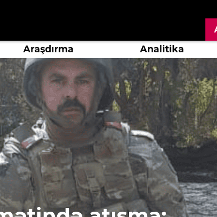
Araşdırma
Analitika
mətində atışma;