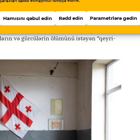
çərəzləri qəbul etməyinizi tövsiyə edirik.
ağçı təşkilatı da “Gürcü Arzusu”nu
Hamısını qəbul edin
Rədd edin
Parametrlərə gedin
hina” rusiyalı liberalları və keçmiş Prezident
sların və gürcülərin ölümünü istəyən “qeyri-