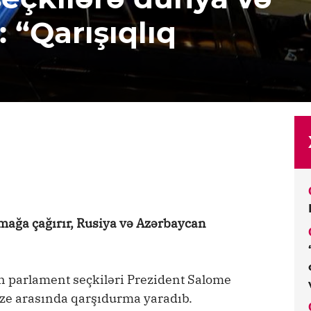
 “Qarışıqlıq
mağa çağırır, Rusiya və Azərbaycan
n parlament seçkiləri Prezident Salome
idze arasında qarşıdurma yaradıb.