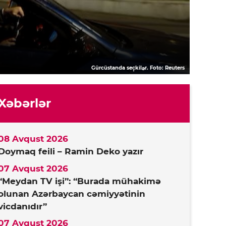
Gürcüstanda seçkilər. Foto: Reuters
Xəbərlər
08 Avqust 2026
Doymaq feili – Ramin Deko yazır
07 Avqust 2026
“Meydan TV işi”: “Burada mühakimə
olunan Azərbaycan cəmiyyətinin
vicdanıdır”
07 Avqust 2026