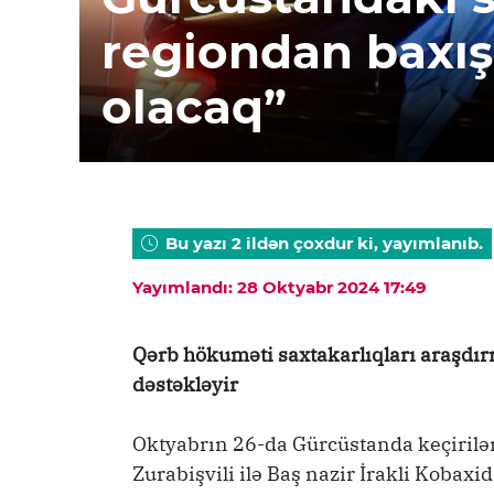
regiondan baxış:
olacaq”
Bu yazı 2 ildən çoxdur ki, yayımlanıb.
Yayımlandı: 28 Oktyabr 2024 17:49
Qərb hökuməti saxtakarlıqları araşdır
dəstəkləyir
Oktyabrın 26-da Gürcüstanda keçirilə
Zurabişvili ilə Baş nazir İrakli Kobax