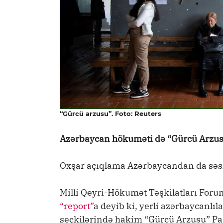
“Gürcü arzusu”. Foto: Reuters
Azərbaycan hökuməti də “Gürcü Arzus
Oxşar açıqlama Azərbaycandan da səs
Milli Qeyri-Hökumət Təşkilatları Foru
“report”
a deyib ki, yerli azərbaycanlı
seçkilərində hakim “Gürcü Arzusu” Par