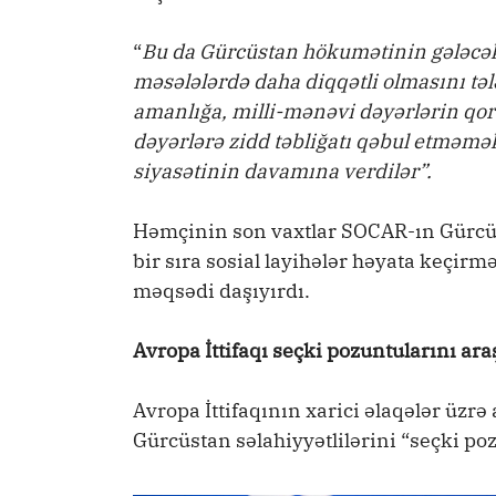
“
Bu da Gürcüstan hökumətinin gələcəkdə
məsələlərdə daha diqqətli olmasını tələ
amanlığa, milli-mənəvi dəyərlərin qo
dəyərlərə zidd təbliğatı qəbul etməmək
siyasətinin davamına verdilər”.
Həmçinin son vaxtlar SOCAR-ın Gürcüs
bir sıra sosial layihələr həyata keçi
məqsədi daşıyırdı.
Avropa İttifaqı seçki pozuntularını ar
Avropa İttifaqının xarici əlaqələr üzrə
Gürcüstan səlahiyyətlilərini “seçki po