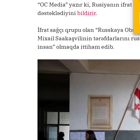
“OC Media” yazır ki, Rusiyanın ifrat s
dəstəklədiyini
bildirir
.
İfrat sağçı qrupu olan “Russkaya Obshc
Mixail Saakaşvilinin tərəfdarlarını ru
insan” olmaqda ittiham edib.