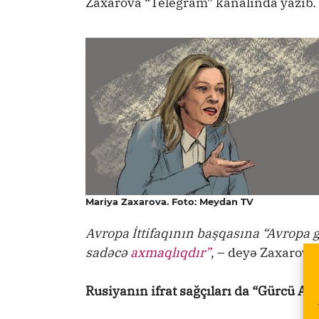
Zaxarova “Telegram” kanalında yazıb.
Mariya Zaxarova. Foto: Meydan TV
Avropa İttifaqının başqasına “Avropa 
sadəcə
axmaqlıqdır”
, – deyə Zaxarova
Rusiyanın ifrat sağçıları da “Gürcü Ar