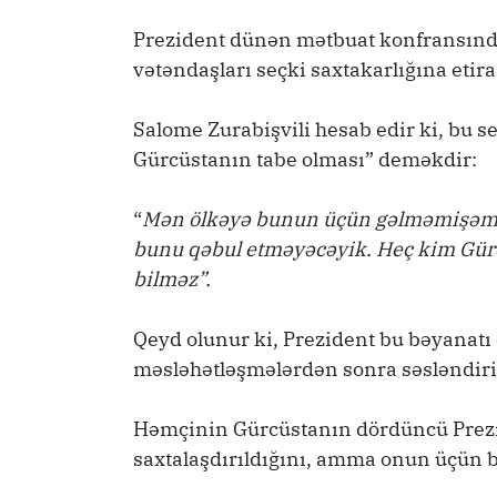
Prezident dünən mətbuat konfransında
vətəndaşları seçki saxtakarlığına etira
Salome Zurabişvili hesab edir ki, bu s
Gürcüstanın tabe olması” deməkdir:
“
Mən ölkəyə bunun üçün gəlməmişəm. 
bunu qəbul etməyəcəyik. Heç kim Gürc
bilməz”.
Qeyd olunur ki, Prezident bu bəyanatı ə
məsləhətləşmələrdən sonra səsləndiri
Həmçinin Gürcüstanın dördüncü Prezid
saxtalaşdırıldığını, amma onun üçün 