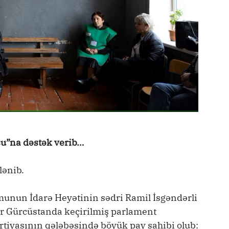
u”na dəstək verib…
lənib.
munun İdarə Heyətinin sədri Ramil İsgəndərli
lar Gürcüstanda keçirilmiş parlament
tiyasının qələbəsində böyük pay sahibi olub: