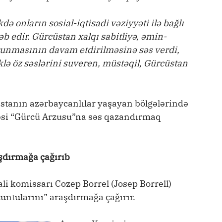
 onların sosial-iqtisadi vəziyyəti ilə bağlı
b edir. Gürcüstan xalqı sabitliyə, əmin-
runmasının davam etdirilməsinə səs verdi,
lə öz səslərini suveren, müstəqil, Gürcüstan
tanın azərbaycanlılar yaşayan bölgələrində
rməsi “Gürcü Arzusu”na səs qazandırmaq
aşdırmağa çağırıb
 ali komissarı Cozep Borrel (Josep Borrell)
zuntularını” araşdırmağa çağırır.