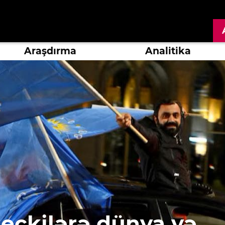
Araşdırma
Analitika
eçkilərə dünya və