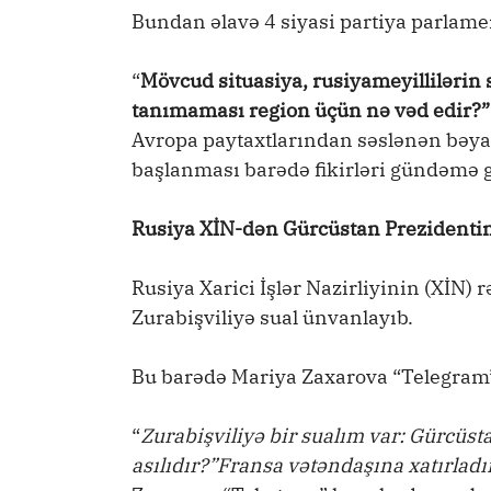
Bundan əlavə 4 siyasi partiya parlame
“
Mövcud situasiya, rusiyameyillilərin 
tanımaması region üçün nə vəd edir?
Avropa paytaxtlarından səslənən bəya
başlanması barədə fikirləri gündəmə gə
Rusiya XİN-dən Gürcüstan Prezidentin
Rusiya Xarici İşlər Nazirliyinin (XİN)
Zurabişviliyə sual ünvanlayıb.
Bu barədə Mariya Zaxarova “Telegram”
“
Zurabişviliyə bir sualım var: Gürcüs
asılıdır?”Fransa vətəndaşına xatırlad