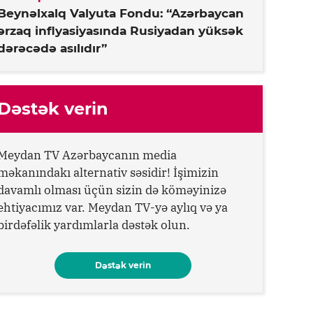
Beynəlxalq Valyuta Fondu: “Azərbaycan
ərzaq inflyasiyasında Rusiyadan yüksək
dərəcədə asılıdır”
Dəstək verin
Meydan TV Azərbaycanın media
məkanındakı alternativ səsidir! İşimizin
davamlı olması üçün sizin də köməyinizə
ehtiyacımız var. Meydan TV-yə aylıq və ya
birdəfəlik yardımlarla dəstək olun.
Dəstək verin