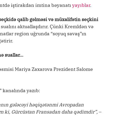
ntdə iştirakdan imtina bəyanatı
yayıblar
.
seçkidə qalib gəlməsi və müxalifətin seçkini
”
sualını aktuallaşdırır. Çünki Kremldən və
natlar region uğrunda “soyuq savaş”ın
tirir.
ə suallar…
 rəsmisi Mariya Zaxarova Prezident Salome
 kanalında yazıb:
tanın gələcəyi həqiqətənmi Avropadan
ım ki, Gürcüstan Fransadan daha qədimdir”,
–