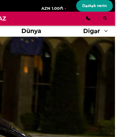
Dəstək verin
AZN 1.00₼
AZ
Dünya
Digər