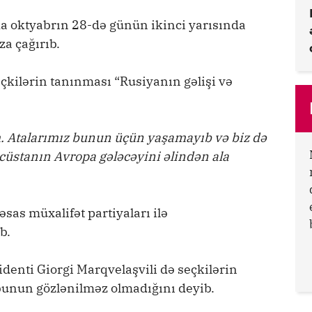
 oktyabrın 28-də günün ikinci yarısında
za çağırıb.
eçkilərin tanınması “Rusiyanın gəlişi və
Atalarımız bunun üçün yaşamayıb və biz də
üstanın Avropa gələcəyini əlindən ala
sas müxalifət partiyaları ilə
b.
enti Giorgi Marqvelaşvili də seçkilərin
bunun gözlənilməz olmadığını deyib.