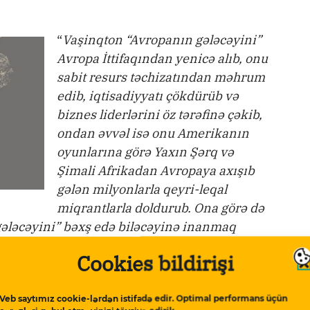
“
Vaşinqton “Avropanın gələcəyini”
Avropa İttifaqından yenicə alıb, onu
sabit resurs təchizatından məhrum
edib, iqtisadiyyatı çökdürüb və
biznes liderlərini öz tərəfinə çəkib,
ondan əvvəl isə onu Amerikanın
oyunlarına görə Yaxın Şərq və
Şimali Afrikadan Avropaya axışıb
gələn milyonlarla qeyri-leqal
miqrantlarla doldurub. Ona görə də
gələcəyini” bəxş edə biləcəyinə inanmaq
 vurğulayıb.
Cookies bildirişi
zusu”nu dəstəkləyir
Veb saytımız cookie-lərdən istifadə edir. Optimal performans üçün