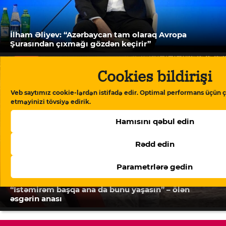
İlham Əliyev: “Azərbaycan tam olaraq Avropa
Şurasından çıxmağı gözdən keçirir”
Cookies bildirişi
Veb saytımız cookie-lərdən istifadə edir. Optimal performans üçün ç
etməyinizi tövsiyə edirik.
Hamısını qəbul edin
Rədd edin
Parametrlərə gedin
“İstəmirəm başqa ana da bunu yaşasın” – ölən
əsgərin anası