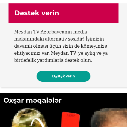
Dəstək verin
Meydan TV Azərbaycanın media
məkanındakı alternativ səsidir! İşimizin
davamlı olması üçün sizin də köməyinizə
ehtiyacımız var. Meydan TV-yə aylıq və ya
birdəfəlik yardımlarla dəstək olun.
Dəstək verin
Oxşar məqalələr