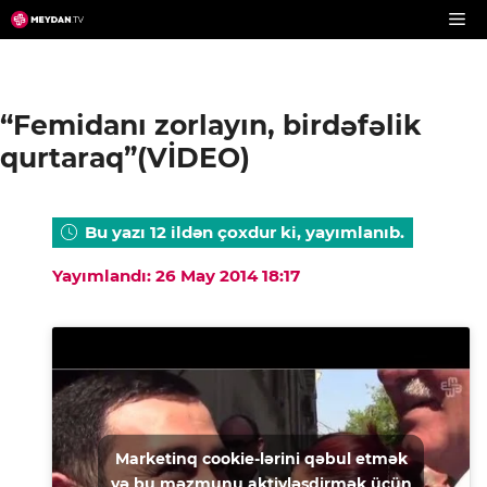
Skip
to
content
“Femidanı zorlayın, birdəfəlik
qurtaraq”(VİDEO)
Bu yazı 12 ildən çoxdur ki, yayımlanıb.
Yayımlandı: 26 May 2014 18:17
Marketinq cookie-lərini qəbul etmək
və bu məzmunu aktivləşdirmək üçün