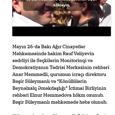
klikləyin.
Mayın 26-da Bakı Ağır Cinayətlər
Məhkəməsində hakim Rauf Vəliyevin
sədrliyi ilə Seçkilərin Monitorinqi və
Demokratiyanın Tədrisi Mərkəzinin rəhbəri
Anar Məmmədli, qurumun icraçı direktoru
Bəşir Süleymanlı və “Könüllülərin
Beynəlxalq Əməkdaşlığı” İctimai Birliyinin
rəhbəri Elnur Məmmədova hökm oxunub.
Bəşir Süleymanlı məhkəmədə həbs olunub.