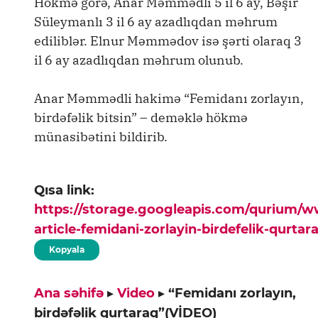
Hökmə görə, Anar Məmmədli 5 il 6 ay, Bəşir
Süleymanlı 3 il 6 ay azadlıqdan məhrum
ediliblər. Elnur Məmmədov isə şərti olaraq 3
il 6 ay azadlıqdan məhrum olunub.
Anar Məmmədli hakimə “Femidanı zorlayın,
birdəfəlik bitsin” – deməklə hökmə
münasibətini bildirib.
Qısa link:
https://storage.googleapis.com/qurium/
article-femidani-zorlayin-birdefelik-qurta
Kopyala
Ana səhifə
▸
Video
▸
“Femidanı zorlayın,
birdəfəlik qurtaraq”(VİDEO)