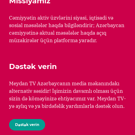
Missiyamız
Cəmiyyətin aktiv üzvlərini siyasi, iqtisadi və
sosial məsələlər haqda bilgiləndirir; Azərbaycan
cəmiyyətinə aktual məsələlər haqda açıq
müzakirələr üçün platforma yaradır.
Dəstək verin
Meydan TV Azərbaycanın media məkanındakı
alternativ səsidir! İşimizin davamlı olması üçün
sizin də köməyinizə ehtiyacımız var. Meydan TV-
yə aylıq və ya birdəfəlik yardımlarla dəstək olun.
Dəstək verin