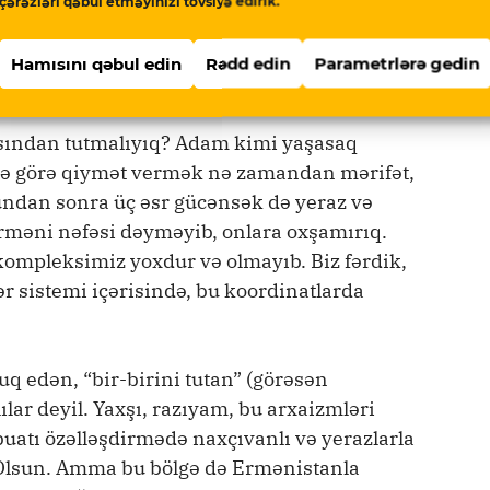
çərəzləri qəbul etməyinizi tövsiyə edirik.
Hamısını qəbul edin
Rədd edin
Parametrlərə gedin
ıvanlılar kimi bir-birimizi tuta bilmirik…”
asından tutmalıyıq? Adam kimi yaşasaq
ərə görə qiymət vermək nə zamandan mərifət,
undan sonra üç əsr gücənsək də yeraz və
 erməni nəfəsi dəyməyib, onlara oxşamırıq.
 kompleksimiz yoxdur və olmayıb. Biz fərdik,
lər sistemi içərisində, bu koordinatlarda
q edən, “bir-birini tutan” (görəsən
lar deyil. Yaxşı, razıyam, bu arxaizmləri
uatı özəlləşdirmədə naxçıvanlı və yerazlarla
 Olsun. Amma bu bölgə də Ermənistanla