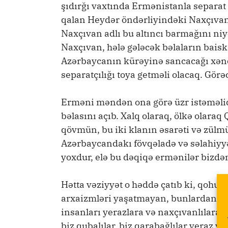
şıdırğı vaxtında Ermənistanla separat
qalan Heydər öndərliyindəki Naxçıva
Naxçıvan adlı bu altıncı barmağını ni
Naxçıvan, hələ gələcək bəlaların bais
Azərbaycanın kürəyinə sancacağı xən
separatçılığı toya getməli olacaq. Görə
Erməni məndən ona görə üzr istəməlid
bəlasını açıb. Xalq olaraq, ölkə olar
qövmün, bu iki klanın əsarəti və zülmü
Azərbaycandakı fövqəladə və səlahiyy
yoxdur, elə bu dəqiqə ermənilər bizdən
Hətta vəziyyət o həddə çatıb ki, qohum
arxaizmləri yaşatmayan, bunlardan uza
insanları yerazlara və naxçıvanlılara hə
biz qubalılar, biz qarabağlılar yeraz 