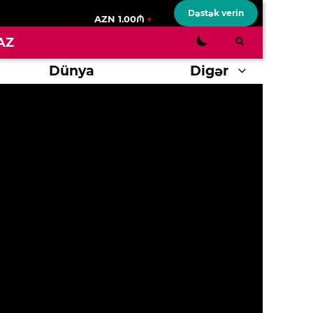
Dəstək verin
AZN 1.00₼
AZ
Dünya
Digər