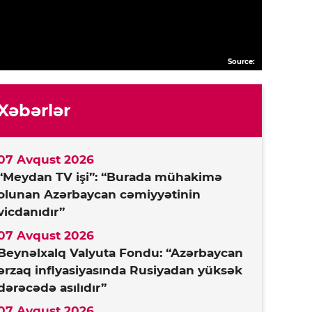
Source:
Xəbərlər
07 Avqust 2026
“Meydan TV işi”: “Burada mühakimə
olunan Azərbaycan cəmiyyətinin
vicdanıdır”
07 Avqust 2026
Beynəlxalq Valyuta Fondu: “Azərbaycan
ərzaq inflyasiyasında Rusiyadan yüksək
dərəcədə asılıdır”
07 Avqust 2026