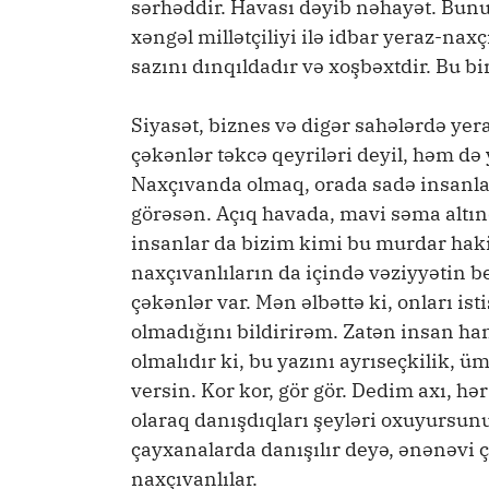
sərhəddir. Havası dəyib nəhayət. Bunu
xəngəl millətçiliyi ilə idbar yeraz-nax
sazını dınqıldadır və xoşbəxtdir. Bu bir
Siyasət, biznes və digər sahələrdə y
çəkənlər təkcə qeyriləri deyil, həm də 
Naxçıvanda olmaq, orada sadə insanla
görəsən. Açıq havada, mavi səma altı
insanlar da bizim kimi bu murdar hakim
naxçıvanlıların da içində vəziyyətin b
çəkənlər var. Mən əlbəttə ki, onları is
olmadığını bildirirəm. Zatən insan ha
olmalıdır ki, bu yazını ayrıseçkilik,
versin. Kor kor, gör gör. Dedim axı, h
olaraq danışdıqları şeyləri oxuyursun
çayxanalarda danışılır deyə, ənənəvi ç
naxçıvanlılar.