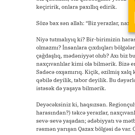
keçiririk, onlara paxıllıq edirik.
Sözə bax sən allah: “Biz yerazlar, naxç
Niyə tutmalıyıq ki? Bir-birimizin har
olmazmı? İnsanlara çıxdıqları bölgəl
çağdaşlıq, mədəniyyət olub? Axı biz b
naxçıvanlılar kimi ola bilmərik. Bizə
Sadəcə oxşamırıq. Kiçik, əzilmiş xalq
qəbilə deyilik, tabor deyilik. Bu dəyər
istəsək də yaşaya bilmərik.
Deyəcəksiniz ki, haqsızsan. Regionçulu
harasından?) təkcə yerazlar, naxçıvanlı
sevə-sevə yaşadan; ədəbiyyatı və mətb
rəsmən yarışan Qazax bölgəsi də var.