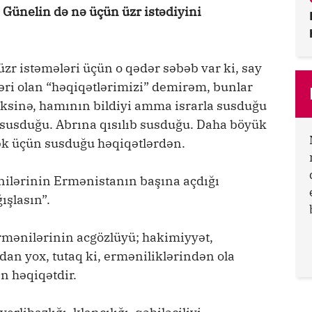
, Günelin də nə üçün üzr istədiyini
r istəmələri üçün o qədər səbəb var ki, say
bəri olan “həqiqətlərimizi” demirəm, bunlar
 Əksinə, hamının bildiyi amma israrla susduğu
susduğu. Abrına qısılıb susduğu. Daha böyük
mək üçün susduğu həqiqətlərdən.
nilərinin Ermənistanın başına açdığı
ışlasın”.
mənilərinin acgözlüyü; hakimiyyət,
dan yox, tutaq ki, erməniliklərindən ola
ın həqiqətdir.