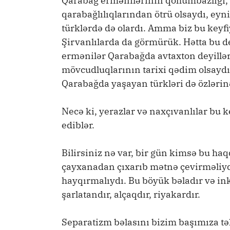
Qarabağ ermənilərinin qohumbazlığı, yer
qarabağlılıqlarından ötrü olsaydı, eyni
türklərdə də olardı. Amma biz bu keyf
Şirvanlılarda da görmürük. Hətta bu de
ermənilər Qarabağda avtaxton deyillər
mövcudluqlarının tarixi qədim olsaydı
Qarabağda yaşayan türkləri də özlərin
Necə ki, yerazlar və naxçıvanlılar bu 
ediblər.
Bilirsiniz nə var, bir gün kimsə bu ha
çayxanadan çıxarıb mətnə çevirməliyd
hayqırmalıydı. Bu böyük bəladır və in
şarlatandır, alçaqdır, riyakardır.
Separatizm bəlasını bizim başımıza t