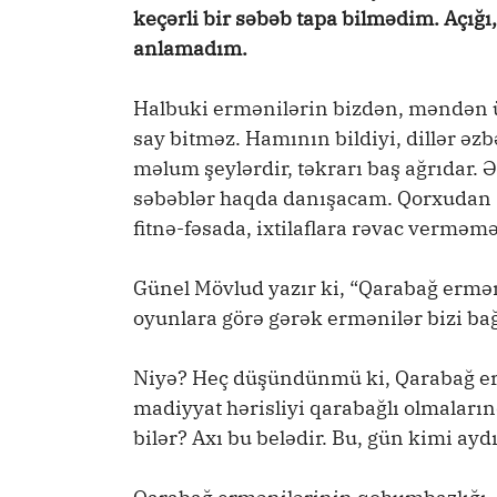
keçərli bir səbəb tapa bilmədim. Açığı
anlamadım.
Halbuki ermənilərin bizdən, məndən üz
say bitməz. Hamının bildiyi, dillər əz
məlum şeylərdir, təkrarı baş ağrıdar.
səbəblər haqda danışacam. Qorxudan 
fitnə-fəsada, ixtilaflara rəvac vermə
Günel Mövlud yazır ki, “Qarabağ ermə
oyunlara görə gərək ermənilər bizi bağ
Niyə? Heç düşündünmü ki, Qarabağ er
madiyyat hərisliyi qarabağlı olmaların
bilər? Axı bu belədir. Bu, gün kimi ayd