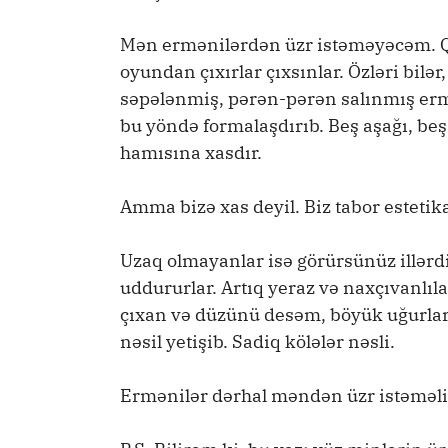
Mən ermənilərdən üzr istəməyəcəm. Q
oyundan çıxırlar çıxsınlar. Özləri bilə
səpələnmiş, pərən-pərən salınmış ermə
bu yöndə formalaşdırıb. Beş aşağı, beş
hamısına xasdır.
Amma bizə xas deyil. Biz tabor estetik
Uzaq olmayanlar isə görürsünüz illərd
uddururlar. Artıq yeraz və naxçıvanl
çıxan və düzünü desəm, böyük uğurlar
nəsil yetişib. Sadiq kölələr nəsli.
Ermənilər dərhal məndən üzr istəməlidi