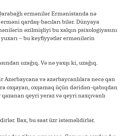
arabağlı ermənilər Ermənistanda nə
r, erməni qardaş-bacıları bilər. Dünyaya
nilərin əzilmişliyi bu xalqın psixologiyasını
 yuxarı – bu keyfiyyətlər ermənilərin
asından uzağıq. Və nə yaxşı ki, uzağıq.
ir Azərbaycana və azərbaycanlılara necə qan
ılara oxşayan, oxşamaq üçün dəridən-qabıqdan
 qazanan qeyri yeraz və qeyri naxçıvanlı
rlər. Bax, bu saat üzr istəməlidirlər.