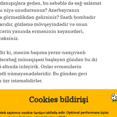
 danışıqlara gedən, bu səbəblə də sağ-salamat
nı niyə unudursunuz? Azərbaycanın
yə görməzlikdən gəlirsiniz? Saatlı bombadır
karıdır, gözləmə mövqeyindədir və onun
cərin yanında erməninin xəyanətləri,
cəksiniz.
ir ki, mənim başıma yeraz-naxçıvanlı
aq Qarabağ münaqişəsi başlayan gündən bu iki
 altında inləyirik. Onlar ermənilərin
ətli nümayənədələridir. Bu gündən geci
 üzr istəməlidirlər.
bazlıq, yerlibazlıq, regionçuluq kimi
Cookies bildirişi
q olan bölgələrimiz və bu bölgələrin
səd aparırlar. Biz şirvanlılar, biz aranlılar,
Veb saytımız cookie-lərdən istifadə edir. Optimal performans üçün
və naxçıvanlı kimi olmadığımıza görə kompleks