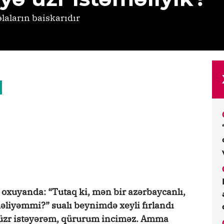
laların baiskarıdır
oxuyanda: “Tutaq ki, mən bir azərbaycanlı,
məliyəmmi?” sualı beynimdə xeyli fırlandı
üzr istəyərəm, qürurum inciməz. Amma