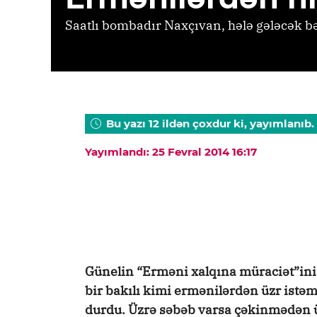
Saatlı bombadır Naxçıvan, hələ gələcək bə
Bu yazı 12 ildən çoxdur ki, yayımlanıb.
Yayımlandı: 25 Fevral 2014 16:17
Günelin “Erməni xalqına müraciət”ini 
bir bakılı kimi ermənilərdən üzr istə
durdu. Üzrə səbəb varsa çəkinmədən 