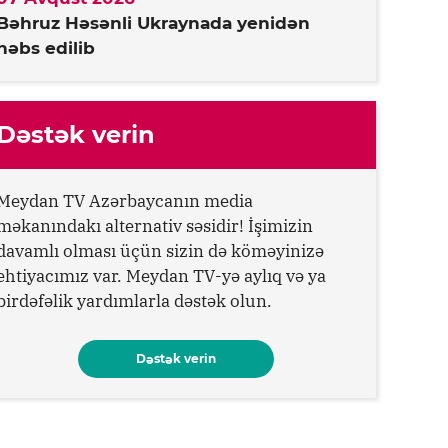
Bəhruz Həsənli Ukraynada yenidən
həbs edilib
Dəstək verin
Meydan TV Azərbaycanın media
məkanındakı alternativ səsidir! İşimizin
davamlı olması üçün sizin də köməyinizə
ehtiyacımız var. Meydan TV-yə aylıq və ya
birdəfəlik yardımlarla dəstək olun.
Dəstək verin