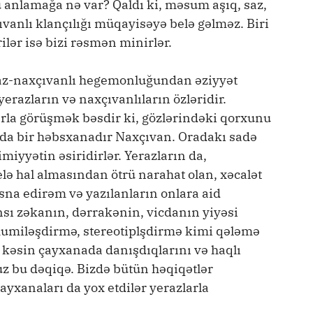
 anlamağa nə var? Qaldı ki, məsum aşıq, saz,
çıvanlı klançılığı müqayisəyə belə gəlməz. Biri
ilər isə bizi rəsmən minirlər.
eraz-naxçıvanlı hegemonluğundan əziyyət
yerazların və naxçıvanlıların özləridir.
rla görüşmək bəsdir ki, gözlərindəki qorxunu
nda bir həbsxanadır Naxçıvan. Oradakı sadə
iyyətin əsiridirlər. Yerazların da,
elə hal almasından ötrü narahat olan, xəcalət
tisna edirəm və yazılanların onlara aid
nsı zəkanın, dərrakənin, vicdanın yiyəsi
 ümumiləşdirmə, stereotiplşdirmə kimi qələmə
ər kəsin çayxanada danışdıqlarını və haqlı
uz bu dəqiqə. Bizdə bütün həqiqətlər
ayxanaları da yox etdilər yerazlarla