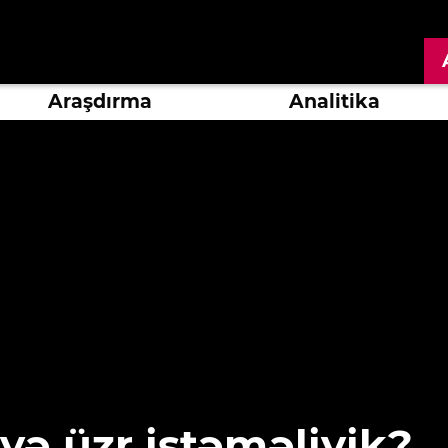
Araşdırma
Analitika
yə üzr istəməliyik?