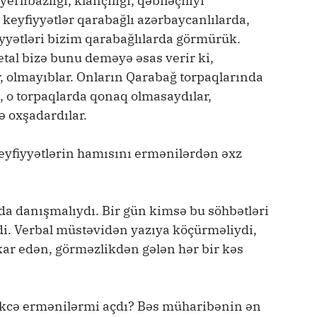
libazlığı, klançılığı, qəbiləçiliyi
 keyfiyyətlər qarabağlı azərbaycanlılarda,
iyyətləri bizim qarabağlılarda görmürük.
tal bizə bunu deməyə əsas verir ki,
, olmayıblar. Onların Qarabağ torpaqlarında
, o torpaqlarda qonaq olmasaydılar,
ə oxşadardılar.
keyfiyyətlərin hamısını ermənilərdən əxz
qda danışmalıydı. Bir gün kimsə bu söhbətləri
i. Verbal müstəvidən yazıya köçürməliydi,
kar edən, görməzlikdən gələn hər bir kəs
əkcə ermənilərmi açdı? Bəs müharibənin ən