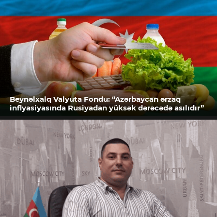
Beynəlxalq Valyuta Fondu: “Azərbaycan ərzaq
inflyasiyasında Rusiyadan yüksək dərəcədə asılıdır”