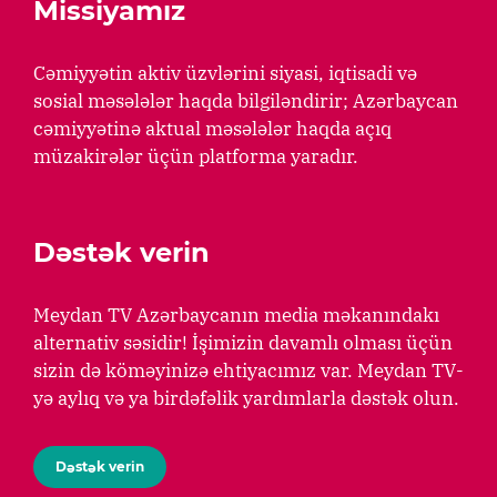
Missiyamız
Cəmiyyətin aktiv üzvlərini siyasi, iqtisadi və
sosial məsələlər haqda bilgiləndirir; Azərbaycan
cəmiyyətinə aktual məsələlər haqda açıq
müzakirələr üçün platforma yaradır.
Dəstək verin
Meydan TV Azərbaycanın media məkanındakı
alternativ səsidir! İşimizin davamlı olması üçün
sizin də köməyinizə ehtiyacımız var. Meydan TV-
yə aylıq və ya birdəfəlik yardımlarla dəstək olun.
Dəstək verin