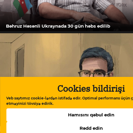
Bəhruz Həsənli Ukraynada 30 gün həbs edilib
Cookies bildirişi
Veb saytımız cookie-lərdən istifadə edir. Optimal performans üçün ç
etməyinizi tövsiyə edirik.
Hamısını qəbul edin
Bəhruz Səmədovun səhhəti ağırlaşıb
Rədd edin