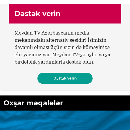
Dəstək verin
Meydan TV Azərbaycanın media
məkanındakı alternativ səsidir! İşimizin
davamlı olması üçün sizin də köməyinizə
ehtiyacımız var. Meydan TV-yə aylıq və ya
birdəfəlik yardımlarla dəstək olun.
Dəstək verin
Oxşar məqalələr