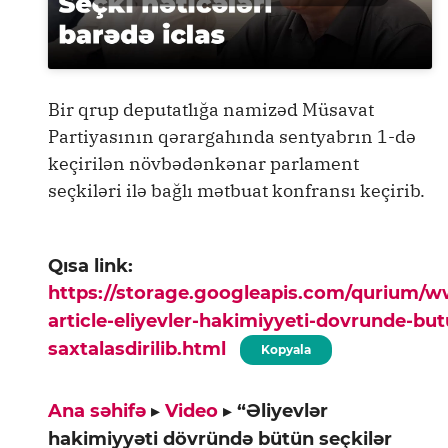
Bir qrup deputatlığa namizəd Müsavat
Partiyasının qərargahında sentyabrın 1-də
keçirilən növbədənkənar parlament
seçkiləri ilə bağlı mətbuat konfransı keçirib.
Qısa link:
https://storage.googleapis.com/qurium/
article-eliyevler-hakimiyyeti-dovrunde-but
saxtalasdirilib.html
Kopyala
Ana səhifə
▸
Video
▸
“Əliyevlər
hakimiyyəti dövründə bütün seçkilər