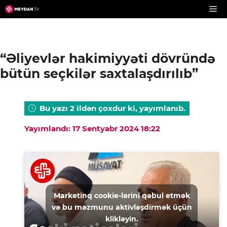
Skip
to
content
“Əliyevlər hakimiyyəti dövründə
bütün seçkilər saxtalaşdırılıb”
Bu yazı 2 ildən çoxdur ki, yayımlanıb.
Yayımlandı: 17 Sentyabr 2024 18:22
Marketinq cookie-lərini qəbul etmək
və bu məzmunu aktivləşdirmək üçün
klikləyin.