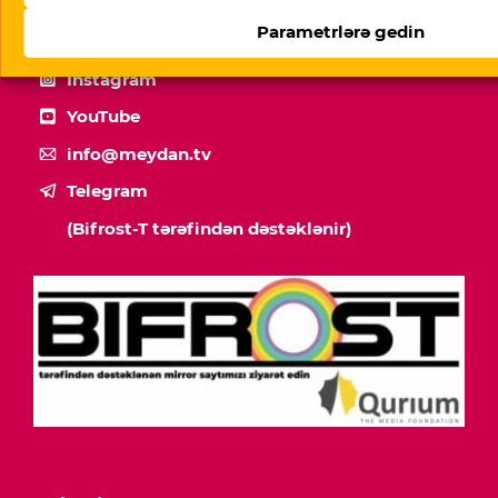
Parametrlərə gedin
Facebook
Instagram
YouTube
info@meydan.tv
Telegram
(Bifrost-T tərəfindən dəstəklənir)