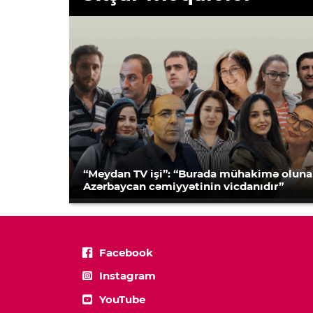
“Meydan TV işi”: “Burada mühakimə olun
Azərbaycan cəmiyyətinin vicdanıdır”
Facebook
Instagram
YouTube