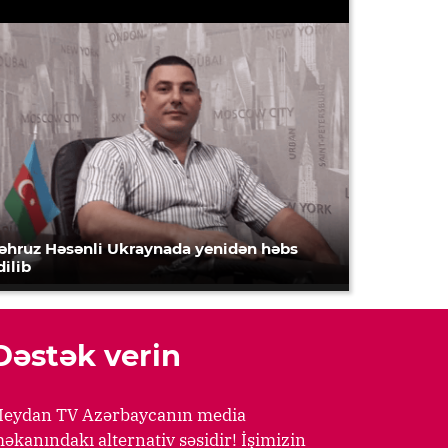
əhruz Həsənli Ukraynada yenidən həbs
dilib
Dəstək verin
eydan TV Azərbaycanın media
əkanındakı alternativ səsidir! İşimizin