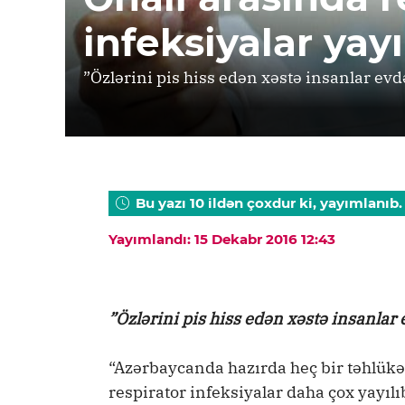
infeksiyalar yayı
”Özlərini pis hiss edən xəstə insanlar ev
Bu yazı 10 ildən çoxdur ki, yayımlanıb.
Yayımlandı: 15 Dekabr 2016 12:43
”Özlərini pis hiss edən xəstə insanlar
“Azərbaycanda hazırda heç bir təhlükəl
respirator infeksiyalar daha çox yayılı