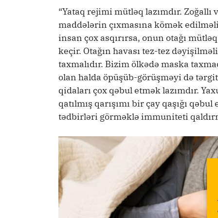
“Yataq rejimi mütləq lazımdır. Zoğallı
maddələrin çıxmasına kömək edilməlid
insan çox asqırırsa, onun otağı mütləq
keçir. Otağın havası tez-tez dəyişilmə
taxmalıdır. Bizim ölkədə maska taxmaq
olan halda öpüşüb-görüşməyi də tərgitm
qidaları çox qəbul etmək lazımdır. Yax
qatılmış qarışımı bir çay qaşığı qəbul
tədbirləri görməklə immuniteti qald