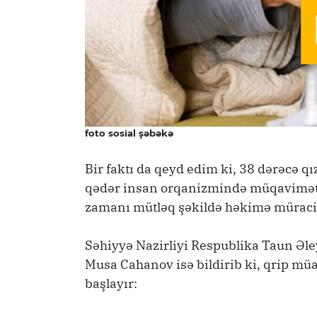
foto sosial şəbəkə
Bir faktı da qeyd edim ki, 38 dərəcə q
qədər insan orqanizmində müqavimət 
zamanı mütləq şəkildə həkimə müraciə
Səhiyyə Nazirliyi Respublika Taun Əle
Musa Cahanov isə bildirib ki, qrip m
başlayır: