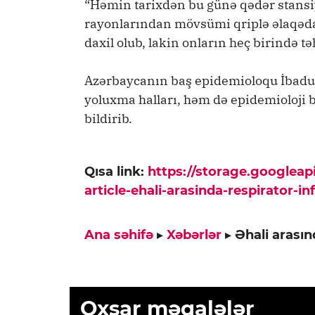
“Həmin tarixdən bu günə qədər stansi
rayonlarından mövsümi qriplə əlaqə
daxil olub, lakin onların heç birində t
Azərbaycanın baş epidemioloqu İbadul
yoluxma halları, həm də epidemioloji 
bildirib.
Qısa link:
https://storage.googlea
article-ehali-arasinda-respirator-in
Ana səhifə
▸
Xəbərlər
▸
Əhali arasın
Oxşar məqalələr