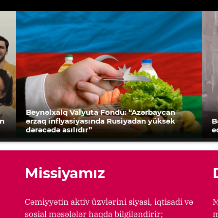
Beynəlxalq Valyuta Fondu: “Azərbaycan
an
ərzaq inflyasiyasında Rusiyadan yüksək
B
dərəcədə asılıdır”
e
Missiyamız
Cəmiyyətin aktiv üzvlərini siyasi, iqtisadi və
M
sosial məsələlər haqda bilgiləndirir;
m