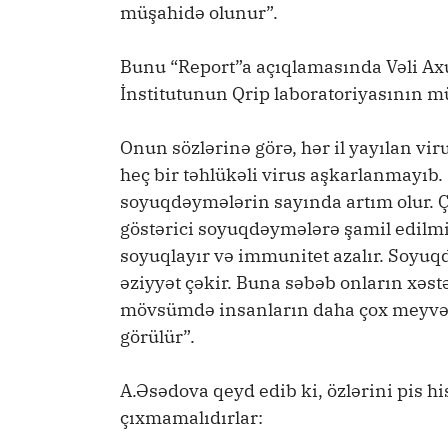
müşahidə olunur”.
Bunu “Report”a açıqlamasında Vəli Ax
İnstitutunun Qrip laboratoriyasının m
Onun sözlərinə görə, hər il yayılan vir
heç bir təhlükəli virus aşkarlanmayı
soyuqdəymələrin sayında artım olur. Çü
göstərici soyuqdəymələrə şamil edilmir
soyuqlayır və immunitet azalır. Soyuq
əziyyət çəkir. Buna səbəb onların xəst
mövsümdə insanların daha çox meyvə-
görülür”.
A.Əsədova qeyd edib ki, özlərini pis h
çıxmamalıdırlar: