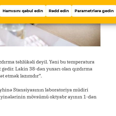
Hamısını qəbul edin
Rədd edin
Parametrlərə gedin
ızdırma təhlükəli deyil. Yəni bu temperatura
gedir. Lakin 38-dən yuxarı olan qızdırma
t etmək lazımdır”.
yhinə Stansiyasının laboratoriya müdiri
üayinələrinin mövsümü oktyabr ayının 1-dən