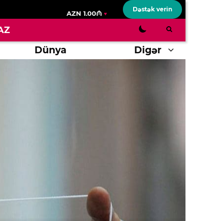
Dəstək verin
AZN 1.00₼
AZ
Dünya
Digər