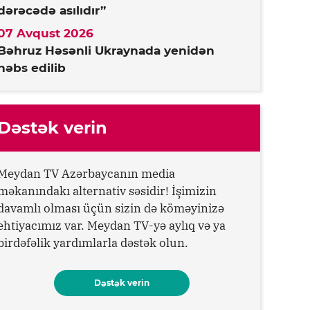
dərəcədə asılıdır”
07 Avqust 2026
Bəhruz Həsənli Ukraynada yenidən
həbs edilib
Dəstək verin
Meydan TV Azərbaycanın media
məkanındakı alternativ səsidir! İşimizin
davamlı olması üçün sizin də köməyinizə
ehtiyacımız var. Meydan TV-yə aylıq və ya
birdəfəlik yardımlarla dəstək olun.
Dəstək verin