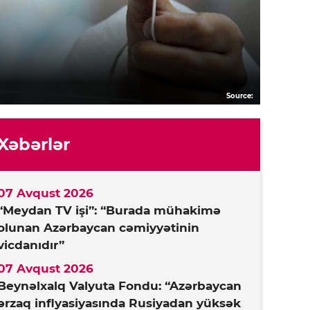
Source:
Xəbərlər
07 Avqust 2026
“Meydan TV işi”: “Burada mühakimə
olunan Azərbaycan cəmiyyətinin
vicdanıdır”
07 Avqust 2026
Beynəlxalq Valyuta Fondu: “Azərbaycan
ərzaq inflyasiyasında Rusiyadan yüksək