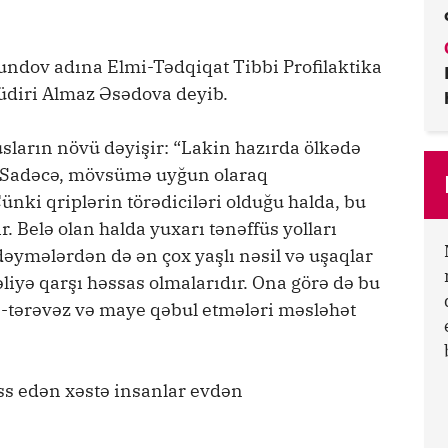
undov adına Elmi-Tədqiqat Tibbi Profilaktika
üdiri Almaz Əsədova deyib.
usların növü dəyişir: “Lakin hazırda ölkədə
b. Sadəcə, mövsümə uyğun olaraq
nki qriplərin törədiciləri olduğu halda, bu
. Belə olan halda yuxarı tənəffüs yolları
dəymələrdən də ən çox yaşlı nəsil və uşaqlar
əliyə qarşı həssas olmalarıdır. Ona görə də bu
tərəvəz və maye qəbul etmələri məsləhət
iss edən xəstə insanlar evdən