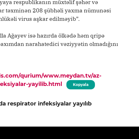
yaya respublikanın müxtəlif şəhər və
dar təxminən 208 şübhəli yaxma nümunəsi
əhlükəli virus aşkar edilməyib”.
la Ağayev isə hazırda ölkədə həm qripə
baxımdan narahatedici vəziyyətin olmadığını
pis.com/qurium/www.meydan.tv/az-
feksiyalar-yayilib.html
Kopyala
da respirator infeksiyalar yayılıb