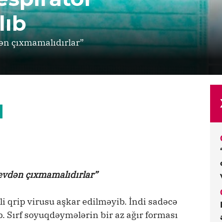
lıb
dən çıxmamalıdırlar”
 evdən çıxmamalıdırlar”
i qrip virusu aşkar edilməyib. İndi sadəcə
b. Sırf soyuqdəymələrin bir az ağır forması