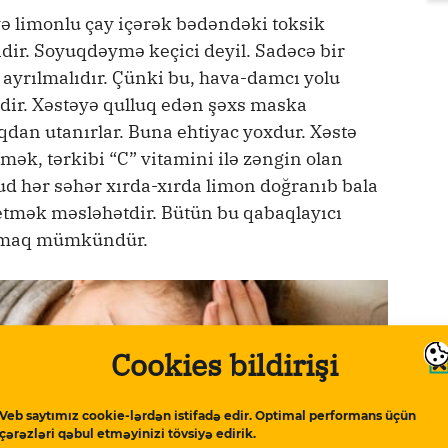
 və limonlu çay içərək bədəndəki toksik
ir. Soyuqdəymə keçici deyil. Sadəcə bir
 ayrılmalıdır. Çünki bu, hava-damcı yolu
lidir. Xəstəyə qulluq edən şəxs maska
dan utanırlar. Buna ehtiyac yoxdur. Xəstə
ək, tərkibi “C” vitamini ilə zəngin olan
ud hər səhər xırda-xırda limon doğranıb bala
 etmək məsləhətdir. Bütün bu qabaqlayıcı
ırmaq mümkündür.
Cookies bildirişi
Veb saytımız cookie-lərdən istifadə edir. Optimal performans üçün
çərəzləri qəbul etməyinizi tövsiyə edirik.