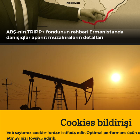
ABŞ-nin TRIPP+ fondunun rəhbəri Ermənistanda
danışıqlar aparır: müzakirələrin detalları
Cookies bildirişi
Neft şirkətlərinin vergi ödəmələri 22 faizdən çox
Veb saytımız cookie-lərdən istifadə edir. Optimal performans üçün ç
azalıb
etməyinizi tövsiyə edirik.