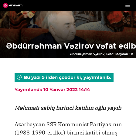
Skip
to
content
Əbdürrəhman Vəzirov vəfat edib
Əbdürrəhman Vəzirov, Foto: Meydan TV
Bu yazı 5 ildən çoxdur ki, yayımlanıb.
Yayımlandı: 10 Yanvar 2022 14:14
Məlumatı sabiq birinci katibin oğlu yayıb
Azərbaycan SSR Kommunist Partiyasının
(1988-1990-cı illər) birinci katibi olmuş