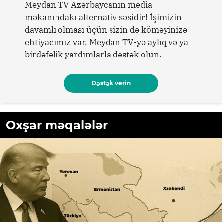
Meydan TV Azərbaycanın media
məkanındakı alternativ səsidir! İşimizin
davamlı olması üçün sizin də köməyinizə
ehtiyacımız var. Meydan TV-yə aylıq və ya
birdəfəlik yardımlarla dəstək olun.
Dəstək verin
Oxşar məqalələr