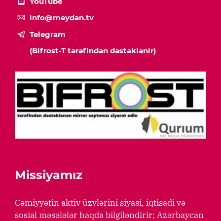
YouTube
info@meydan.tv
Telegram
(Bifrost-T tərəfindən dəstəklənir)
Missiyamız
Cəmiyyətin aktiv üzvlərini siyasi, iqtisadi və
sosial məsələlər haqda bilgiləndirir; Azərbaycan