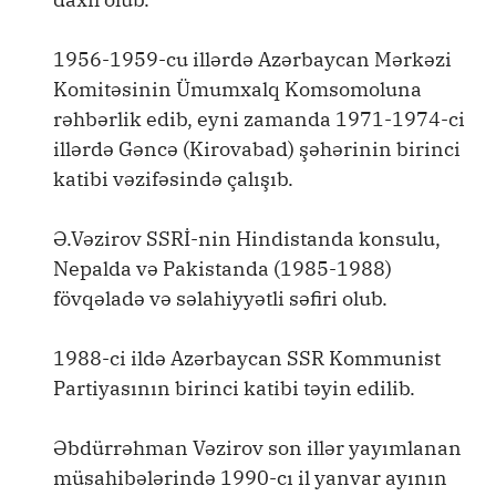
1956-1959-cu illərdə Azərbaycan Mərkəzi
Komitəsinin Ümumxalq Komsomoluna
rəhbərlik edib, eyni zamanda 1971-1974-ci
illərdə Gəncə (Kirovabad) şəhərinin birinci
katibi vəzifəsində çalışıb.
Ə.Vəzirov SSRİ-nin Hindistanda konsulu,
Nepalda və Pakistanda (1985-1988)
fövqəladə və səlahiyyətli səfiri olub.
1988-ci ildə Azərbaycan SSR Kommunist
Partiyasının birinci katibi təyin edilib.
Əbdürrəhman Vəzirov son illər yayımlanan
müsahibələrində 1990-cı il yanvar ayının