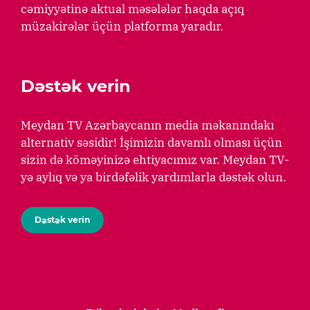
cəmiyyətinə aktual məsələlər haqda açıq
müzakirələr üçün platforma yaradır.
Dəstək verin
Meydan TV Azərbaycanın media məkanındakı
alternativ səsidir! İşimizin davamlı olması üçün
sizin də köməyinizə ehtiyacımız var. Meydan TV-
yə aylıq və ya birdəfəlik yardımlarla dəstək olun.
Dəstək verin