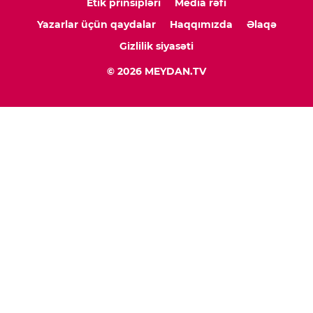
Etik prinsipləri
Media rəfi
Yazarlar üçün qaydalar
Haqqımızda
Əlaqə
Gizlilik siyasəti
© 2026 MEYDAN.TV