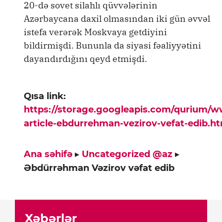
20-də sovet silahlı qüvvələrinin
Azərbaycana daxil olmasından iki gün əvvəl
istefa verərək Moskvaya getdiyini
bildirmişdi. Bununla da siyasi fəaliyyətini
dayandırdığını qeyd etmişdi.
Qısa link:
https://storage.googleapis.com/qurium/
article-ebdurrehman-vezirov-vefat-edib.h
Ana səhifə
▸
Uncategorized @az
▸
Əbdürrəhman Vəzirov vəfat edib
Xəbərlər