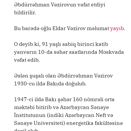
Əbdürrəhman Vəzirovun vəfat etdiyi
bildirilir.
Bu barədə oğlu Eldar Vəzirov məlumat
yayıb
.
O deyib ki, 91 yaşlı sabiq birinci katib
yanvarın 10-da səhər saatlarında Moskvada
vəfat edib.
Əslən şuşalı olan Əbdürrəhman Vəzirov
1930-cu ildə Bakıda doğulub.
1947-ci ildə Bakı şəhər 160 nömrəli orta
məktəbi bitirib və Azərbaycan Sənaye
İnstitutunun (indiki Azərbaycan Neft və
Sənaye Universiteti) energetika fakültəsinə
daxil olub.