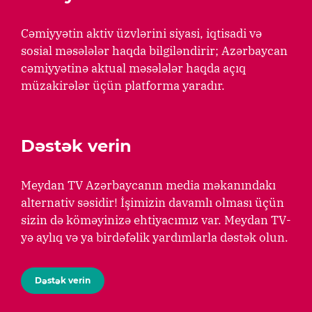
Cəmiyyətin aktiv üzvlərini siyasi, iqtisadi və
sosial məsələlər haqda bilgiləndirir; Azərbaycan
cəmiyyətinə aktual məsələlər haqda açıq
müzakirələr üçün platforma yaradır.
Dəstək verin
Meydan TV Azərbaycanın media məkanındakı
alternativ səsidir! İşimizin davamlı olması üçün
sizin də köməyinizə ehtiyacımız var. Meydan TV-
yə aylıq və ya birdəfəlik yardımlarla dəstək olun.
Dəstək verin