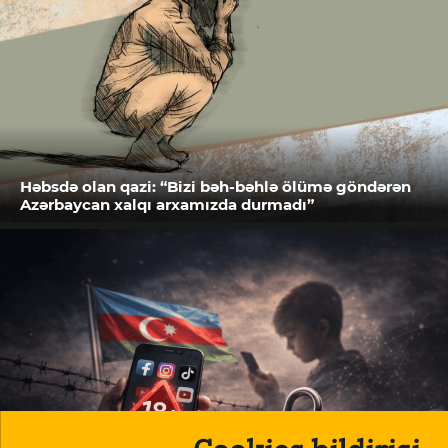
Həbsdə olan qazi: “Bizi bəh-bəhlə ölümə göndərən
Azərbaycan xalqı arxamızda durmadı”