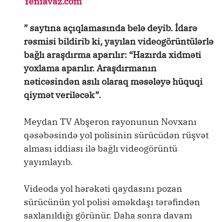
Yeniavaz.com
” saytına açıqlamasında belə deyib. İdarə
rəsmisi bildirib ki, yayılan videogörüntülərlə
bağlı araşdırma aparılır: “Hazırda xidməti
yoxlama aparılır. Araşdırmanın
nəticəsindən asılı olaraq məsələyə hüquqi
qiymət veriləcək”.
Meydan TV Abşeron rayonunun Novxanı
qəsəbəsində yol polisinin sürücüdən rüşvət
alması iddiası ilə bağlı videogörüntü
yayımlayıb.
Videoda yol hərəkəti qaydasını pozan
sürücünün yol polisi əməkdaşı tərəfindən
saxlanıldığı görünür. Daha sonra davam