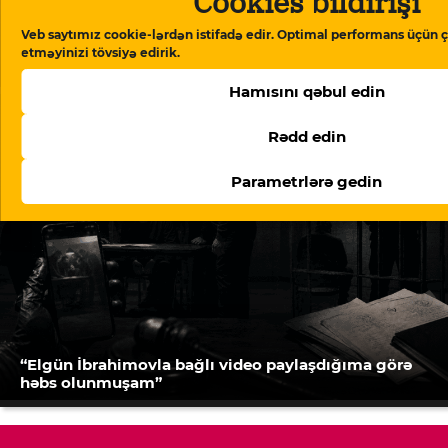
Cookies bildirişi
Veb saytımız cookie-lərdən istifadə edir. Optimal performans üçün ç
Azərbaycanda sosial şəbəkə platformaları üçün
etməyinizi tövsiyə edirik.
cərimələr müəyyənləşib
Hamısını qəbul edin
Rədd edin
Parametrlərə gedin
“Elgün İbrahimovla bağlı video paylaşdığıma görə
həbs olunmuşam”