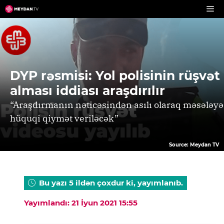
Skip
to
content
DYP rəsmisi: Yol polisinin rüşvət
alması iddiası araşdırılır
“Araşdırmanın nəticəsindən asılı olaraq məsələyə
hüquqi qiymət veriləcək”
Source: Meydan TV
Bu yazı 5 ildən çoxdur ki, yayımlanıb.
Yayımlandı: 21 İyun 2021 15:55