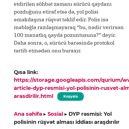
etdirilən söhbət zamanı sürücü qaydanı
pozduğunu etiraf etsə də, yol polisi
əməkdaşına rüşvət təklif edir. Polis isə
məbləğlə razılaşmayaraq “bu, nədir verirsən
100 manatlıq qayda pozuntusuna?” deyir.
Daha sonra, o, sürücü barəsində protokol
tərtib etmədən onu buraxır.
Qısa link:
https://storage.googleapis.com/qurium/
article-dyp-resmisi-yol-polisinin-rusvet-alm
arasdirilir.html
Kopyala
Ana səhifə
▸
Sosial
▸
DYP rəsmisi: Yol
polisinin rüşvət alması iddiası araşdırılır