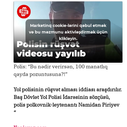
Marketinq cookie-lərini qəbul etmək
və bu məzmunu aktivləşdirmək üçün
klikləyin.
Polis: “Bu nədir verirsən, 100 manatlıq
qayda pozuntusuna?!”
Yol polisinin rüşvət alması iddiası araşdırılır.
Baş Dövlət Yol Polisi İdarəsinin sözçüsü,
polis polkovnik-leytenantı Namidan Piriyev
“