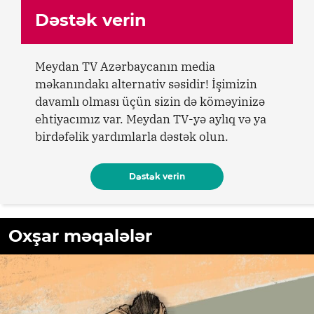
Dəstək verin
Meydan TV Azərbaycanın media
məkanındakı alternativ səsidir! İşimizin
davamlı olması üçün sizin də köməyinizə
ehtiyacımız var. Meydan TV-yə aylıq və ya
birdəfəlik yardımlarla dəstək olun.
Dəstək verin
Oxşar məqalələr