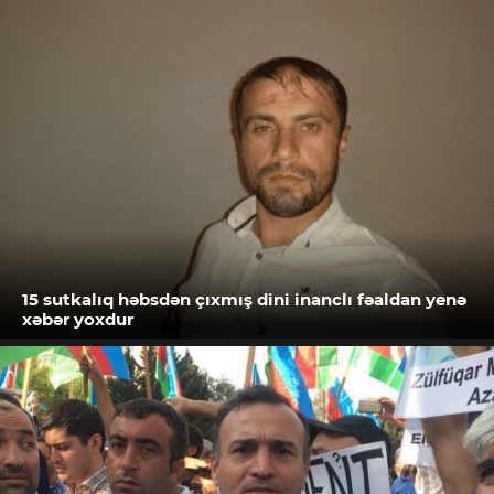
15 sutkalıq həbsdən çıxmış dini inanclı fəaldan yenə
xəbər yoxdur