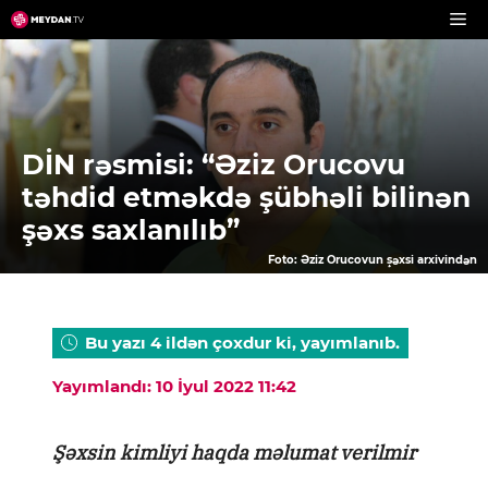
Skip
to
content
DİN rəsmisi: “Əziz Orucovu
təhdid etməkdə şübhəli bilinən
şəxs saxlanılıb”
Foto: Əziz Orucovun şəxsi arxivindən
Bu yazı 4 ildən çoxdur ki, yayımlanıb.
Yayımlandı: 10 İyul 2022 11:42
Şəxsin kimliyi haqda məlumat verilmir