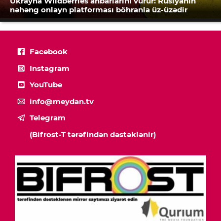
Ukrayna Wildberries anbarlarını vurur: Rusiyanın
nəhəng onlayn platforması böhranla üz-üzədir
Facebook
Instagram
YouTube
info@meydan.tv
Telegram
(Bifrost-T tərəfindən dəstəklənir)