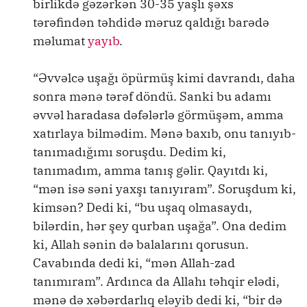
birlikdə gəzərkən 30-35 yaşlı şəxs
tərəfindən təhdidə məruz qaldığı barədə
məlumat
yayıb
.
“Əvvəlcə uşağı öpürmüş kimi davrandı, daha
sonra mənə tərəf döndü. Sanki bu adamı
əvvəl haradasa dəfələrlə görmüşəm, amma
xatırlaya bilmədim. Mənə baxıb, onu tanıyıb-
tanımadığımı soruşdu. Dedim ki,
tanımadım, amma tanış gəlir. Qayıtdı ki,
“mən isə səni yaxşı tanıyıram”. Soruşdum ki,
kimsən? Dedi ki, “bu uşaq olmasaydı,
bilərdin, hər şey qurban uşağa”. Ona dedim
ki, Allah sənin də balalarını qorusun.
Cavabında dedi ki, “mən Allah-zad
tanımıram”. Ardınca da Allahı təhqir elədi,
mənə də xəbərdarlıq eləyib dedi ki, “bir də