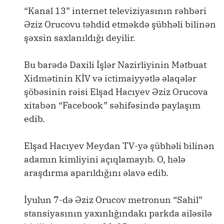
“Kanal 13” internet televiziyasının rəhbəri
Əziz Orucovu təhdid etməkdə şübhəli bilinən
şəxsin saxlanıldığı deyilir.
Bu barədə Daxili İşlər Nazirliyinin Mətbuat
Xidmətinin KİV və ictimaiyyətlə əlaqələr
şöbəsinin rəisi Elşad Hacıyev Əziz Orucova
xitabən “Facebook” səhifəsində paylaşım
edib.
Elşad Hacıyev Meydan TV-yə şübhəli bilinən
adamın kimliyini açıqlamayıb. O, hələ
araşdırma aparıldığını əlavə edib.
İyulun 7-də Əziz Orucov metronun “Sahil”
stansiyasının yaxınlığındakı parkda ailəsilə