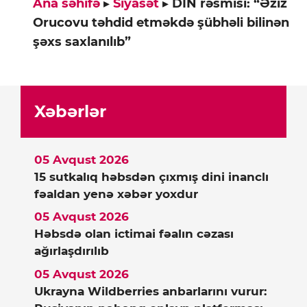
Ana səhifə
▸
Siyasət
▸
DİN rəsmisi: “Əziz
Orucovu təhdid etməkdə şübhəli bilinən
şəxs saxlanılıb”
Xəbərlər
05 Avqust 2026
15 sutkalıq həbsdən çıxmış dini inanclı
fəaldan yenə xəbər yoxdur
05 Avqust 2026
Həbsdə olan ictimai fəalın cəzası
ağırlaşdırılıb
05 Avqust 2026
Ukrayna Wildberries anbarlarını vurur: