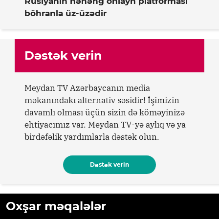
Rusiyanın nəhəng onlayn platforması
böhranla üz-üzədir
Dəstək verin
Meydan TV Azərbaycanın media
məkanındakı alternativ səsidir! İşimizin
davamlı olması üçün sizin də köməyinizə
ehtiyacımız var. Meydan TV-yə aylıq və ya
birdəfəlik yardımlarla dəstək olun.
Dəstək verin
Oxşar məqalələr