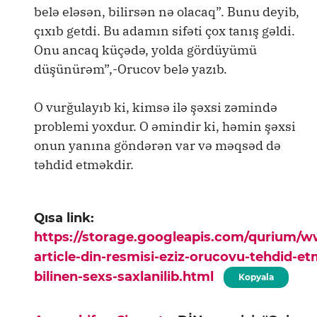
belə eləsən, bilirsən nə olacaq”. Bunu deyib,
çıxıb getdi. Bu adamın sifəti çox tanış gəldi.
Onu ancaq küçədə, yolda gördüyümü
düşünürəm”,-Orucov belə yazıb.
O vurğulayıb ki, kimsə ilə şəxsi zəmində
problemi yoxdur. O əmindir ki, həmin şəxsi
onun yanına göndərən var və məqsəd də
təhdid etməkdir.
Qısa link:
https://storage.googleapis.com/qurium/
article-din-resmisi-eziz-orucovu-tehdid-e
bilinen-sexs-saxlanilib.html
Kopyala