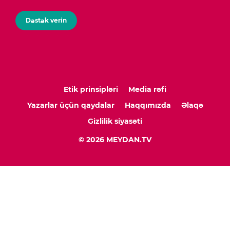
Dəstək verin
Etik prinsipləri
Media rəfi
Yazarlar üçün qaydalar
Haqqımızda
Əlaqə
Gizlilik siyasəti
© 2026 MEYDAN.TV