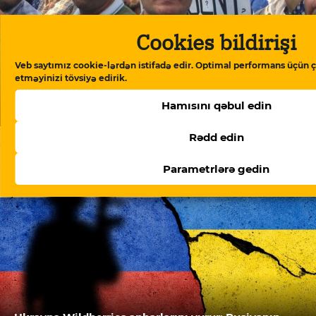
Cookies bildirişi
Veb saytımız cookie-lərdən istifadə edir. Optimal performans üçün ç
etməyinizi tövsiyə edirik.
Hamısını qəbul edin
Həbsdə olan ictimai fəalın cəzası ağırlaşdırılıb
Rədd edin
Parametrlərə gedin