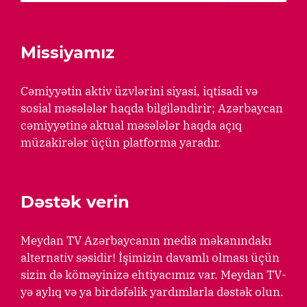
Missiyamız
Cəmiyyətin aktiv üzvlərini siyasi, iqtisadi və
sosial məsələlər haqda bilgiləndirir; Azərbaycan
cəmiyyətinə aktual məsələlər haqda açıq
müzakirələr üçün platforma yaradır.
Dəstək verin
Meydan TV Azərbaycanın media məkanındakı
alternativ səsidir! İşimizin davamlı olması üçün
sizin də köməyinizə ehtiyacımız var. Meydan TV-
yə aylıq və ya birdəfəlik yardımlarla dəstək olun.