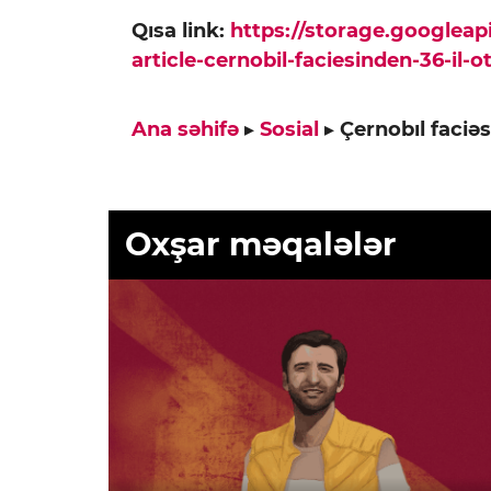
Qısa link:
https://storage.googlea
article-cernobil-faciesinden-36-il-o
Ana səhifə
▸
Sosial
▸
Çernobıl faciəs
Oxşar məqalələr