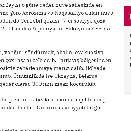
artlayışı o günə qədər nüvə sahəsində ən
irinə görə Xerosima və Naqasakiyə atılan nüvə
bdən də Çernobıl qəzası “7-ci səviyyə qəza”
a 2011-ci ildə Yaponiyanın Fukuşima AES-də
q, yanğını söndürmək, əhalini evakuasiya
 çox insanı cəlb edib. Partlayış bölgəsindən
ioaktiv zəhərlənməyə məruz qalıb. Bölgədə
unub. Ümumilikdə isə Ukrayna, Belarus
laqədar olaraq 300 min insan köçürülüb.
da qəzanın nəticələrini aradan qaldırmaq
nlılar da olub. Onların əksəriyyəti bu gün