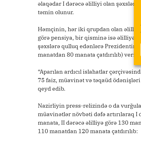
əlaqədar I dərəcə əlilliyi olan şəxslər
təmin olunur.
Həmçinin, hər iki qrupdan olan əlilliyi
görə pensiya, bir qisminə isə əlilliyə g
şəxslərə qulluq edənlərə Prezidentin a
manatdan 80 manata çatdırılıb) verilir
“Aparılan ardıcıl islahatlar çərçivəsin
75 faiz, müavinət və təqaüd ödənişləri 
qeyd edib.
Nazirliyin press-relizində o da vurğulan
müavinətlər növbəti dəfə artırılaraq I
manata, II dərəcə əlilliyə görə 130 ma
110 manatdan 120 manata çatdırılıb: