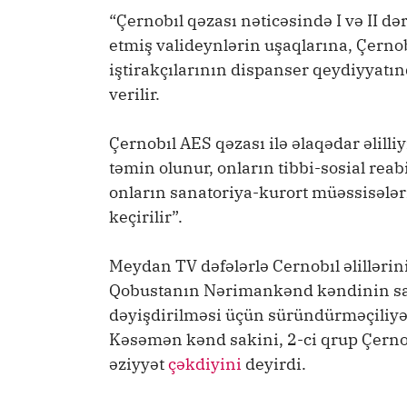
“Çernobıl qəzası nəticəsində I və II də
etmiş valideynlərin uşaqlarına, Çernob
iştirakçılarının dispanser qeydiyyatın
verilir.
Çernobıl AES qəzası ilə əlaqədar əlilliy
təmin olunur, onların tibbi-sosial reabi
onların sanatoriya-kurort müəssisələri
keçirilir”.
Meydan TV dəfələrlə Cernobıl əlillərin
Qobustanın Nərimankənd kəndinin sak
dəyişdirilməsi üçün süründürməçiliy
Kəsəmən kənd sakini, 2-ci qrup Çernobı
əziyyət
çəkdiyini
deyirdi.