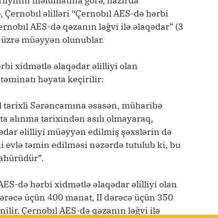
rliyinin məlumatına görə, hazırda
, Çernobıl əlilləri “Çernobıl AES-də hərbi
ernobıl AES-də qəzanın ləğvi ilə əlaqədar” (3
up üzrə müəyyən olunublar.
rbi xidmətlə əlaqədar əlilliyi olan
təminatı həyata keçirilir:
il tarixli Sərəncamına əsasən, müharibə
uçota alınma tarixindən asılı olmayaraq,
ədar əlilliyi müəyyən edilmiş şəxslərin də
i evlə təmin edilməsi nəzərdə tutulub ki, bu
zahürüdür”.
ES-də hərbi xidmətlə əlaqədar əlilliyi olan
 dərəcə üçün 400 manat, II dərəcə üçün 350
ilir. Çernobıl AES-də qəzanın ləğvi ilə