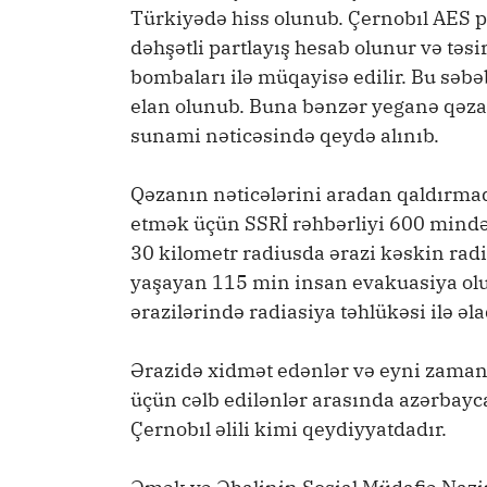
Türkiyədə hiss olunub. Çernobıl AES p
dəhşətli partlayış hesab olunur və təs
bombaları ilə müqayisə edilir. Bu səbə
elan olunub. Buna bənzər yeganə qəz
sunami nəticəsində qeydə alınıb.
Qəzanın nəticələrini aradan qaldırma
etmək üçün SSRİ rəhbərliyi 600 mindən
30 kilometr radiusda ərazi kəskin rad
yaşayan 115 min insan evakuasiya ol
ərazilərində radiasiya təhlükəsi ilə ə
Ərazidə xidmət edənlər və eyni zaman
üçün cəlb edilənlər arasında azərbayca
Çernobıl əlili kimi qeydiyyatdadır.