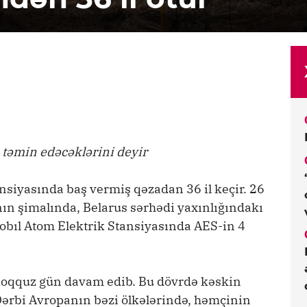
ə təmin edəcəklərini deyir
siyasında baş vermiş qəzadan 36 il keçir. 26
nın şimalında, Belarus sərhədi yaxınlığındakı
nobıl Atom Elektrik Stansiyasında AES-in 4
.
 doqquz gün davam edib. Bu dövrdə kəskin
Qərbi Avropanın bəzi ölkələrində, həmçinin