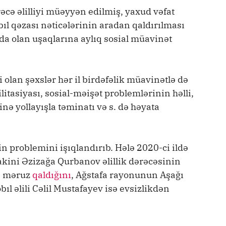
rəcə əlilliyi müəyyən edilmiş, yaxud vəfat
ıl qəzası nəticələrinin aradan qaldırılması
da olan uşaqlarına aylıq sosial müavinət
i olan şəxslər hər il birdəfəlik müavinətlə də
litasiyası, sosial-məişət problemlərinin həlli,
nə yollayışla təminatı və s. də həyata
in problemini işıqlandırıb. Hələ 2020-ci ildə
ini Əzizağa Qurbanov əlillik dərəcəsinin
ə məruz
qaldığını
, Ağstafa rayonunun Aşağı
l əlili Cəlil Mustafayev isə evsizlikdən