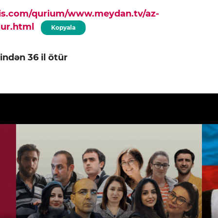
pis.com/qurium/www.meydan.tv/az-
tur.html
Kopyala
indən 36 il ötür