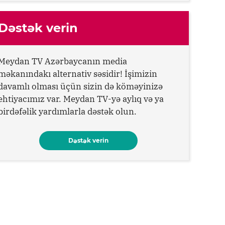
Dəstək verin
Meydan TV Azərbaycanın media
məkanındakı alternativ səsidir! İşimizin
davamlı olması üçün sizin də köməyinizə
ehtiyacımız var. Meydan TV-yə aylıq və ya
birdəfəlik yardımlarla dəstək olun.
Dəstək verin