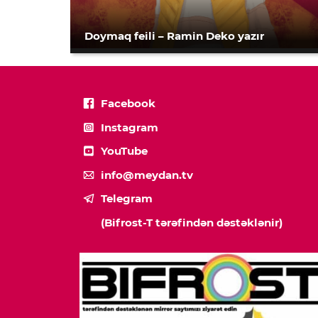
Doymaq feili – Ramin Deko yazır
Facebook
Instagram
YouTube
info@meydan.tv
Telegram
(Bifrost-T tərəfindən dəstəklənir)