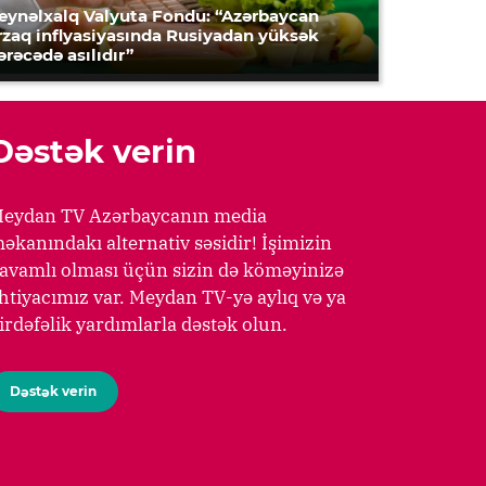
eynəlxalq Valyuta Fondu: “Azərbaycan
rzaq inflyasiyasında Rusiyadan yüksək
ərəcədə asılıdır”
Dəstək verin
eydan TV Azərbaycanın media
əkanındakı alternativ səsidir! İşimizin
avamlı olması üçün sizin də köməyinizə
htiyacımız var. Meydan TV-yə aylıq və ya
irdəfəlik yardımlarla dəstək olun.
Dəstək verin