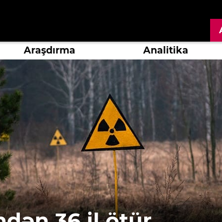
Araşdırma
Analitika
ndən 36 il ötür