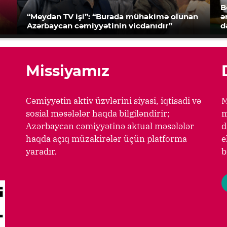
B
“Meydan TV işi”: “Burada mühakimə olunan
ə
Azərbaycan cəmiyyətinin vicdanıdır”
d
Missiyamız
Cəmiyyətin aktiv üzvlərini siyasi, iqtisadi və
M
sosial məsələlər haqda bilgiləndirir;
m
Azərbaycan cəmiyyətinə aktual məsələlər
d
haqda açıq müzakirələr üçün platforma
e
yaradır.
b