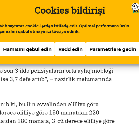
 də Prezidentin aylıq təqaüdü (130 manat) ilə
Cookies bildirişi
Veb saytımız cookie-lərdən istifadə edir. Optimal performans üçün
 olan şəxslərin böyük əksəriyyətinə əlilliyə
çərəzləri qəbul etməyinizi tövsiyə edirik.
örə aylıq müavinət, bütün I dərəcə əlilliyi olan
ylıq təqaüdü (bu ilin əvvəlindən 50
Hamısını qəbul edin
Rədd edin
Parametrlərə gedin
.
də son 3 ildə pensiyaların orta aylıq məbləği
isə 3,7 dəfə artıb”, – nazirlik məlumatında
ıb ki, bu ilin əvvəlindən əlilliyə görə
 dərəcə əlilliyə görə 150 manatdan 220
natdan 180 manata, 3-cü dərəcə əlilliyə görə