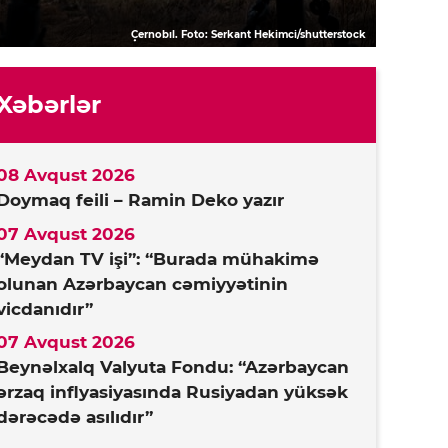
Çernobıl. Foto: Serkant Hekimci/shutterstock
Xəbərlər
08 Avqust 2026
Doymaq feili – Ramin Deko yazır
07 Avqust 2026
“Meydan TV işi”: “Burada mühakimə
olunan Azərbaycan cəmiyyətinin
vicdanıdır”
07 Avqust 2026
Beynəlxalq Valyuta Fondu: “Azərbaycan
ərzaq inflyasiyasında Rusiyadan yüksək
dərəcədə asılıdır”