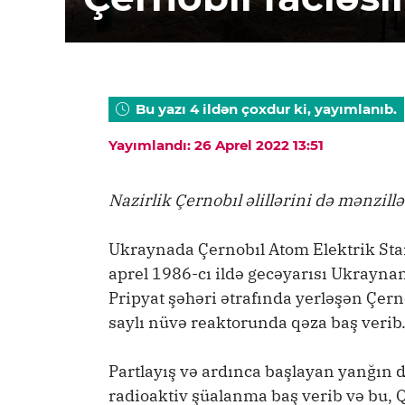
Bu yazı 4 ildən çoxdur ki, yayımlanıb.
Yayımlandı: 26 Aprel 2022 13:51
Nazirlik Çernobıl əlillərini də mənzill
Ukraynada Çernobıl Atom Elektrik Stan
aprel 1986-cı ildə gecəyarısı Ukrayna
Pripyat şəhəri ətrafında yerləşən Çer
saylı nüvə reaktorunda qəza baş verib
Partlayış və ardınca başlayan yanğın
radioaktiv şüalanma baş verib və bu, 