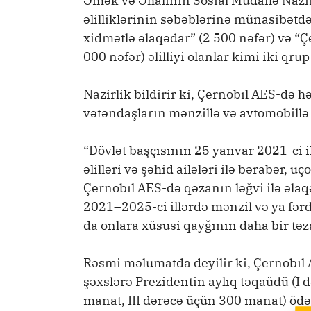
Əmək və Əhalinin Sosial Müdafiə Nazi
əlilliklərinin səbəblərinə münasibətdə
xidmətlə əlaqədar” (2 500 nəfər) və “Ç
000 nəfər) əlilliyi olanlar kimi iki qr
Nazirlik bildirir ki, Çernobıl AES-də hə
vətəndaşların mənzillə və avtomobillə 
“Dövlət başçısının 25 yanvar 2021-ci 
əlilləri və şəhid ailələri ilə bərabər, 
Çernobıl AES-də qəzanın ləğvi ilə əlaq
2021–2025-ci illərdə mənzil və ya fərd
da onlara xüsusi qayğının daha bir tə
Rəsmi məlumatda deyilir ki, Çernobıl A
şəxslərə Prezidentin aylıq təqaüdü (I
manat, III dərəcə üçün 300 manat) ödən