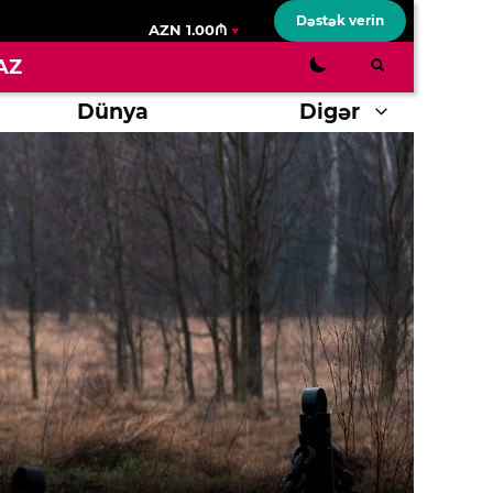
Dəstək verin
AZN 1.00₼
AZ
Dünya
Digər