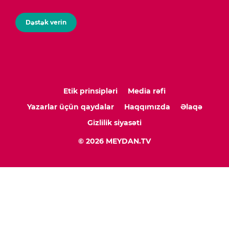
Dəstək verin
Etik prinsipləri
Media rəfi
Yazarlar üçün qaydalar
Haqqımızda
Əlaqə
Gizlilik siyasəti
© 2026 MEYDAN.TV