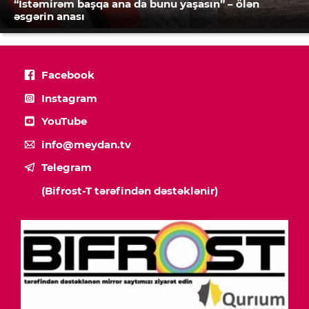
“İstəmirəm başqa ana da bunu yaşasın” – ölən
əsgərin anası
Facebook
Instagram
YouTube
info@meydan.tv
Telegram
(Bifrost-T tərəfindən dəstəklənir)