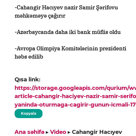
-Cahangir Hacıyev nazir Samir Şərifovu
məhkəməyə çağırır
-Azərbaycanda daha iki bank müflis oldu
-Avropa Olimpiya Komitələrinin prezidenti
həbs edilib
Qısa link:
https://storage.googleapis.com/qurium/
article-cahangir-haciyev-nazir-samir-ser
yaninda-oturmaga-cagirir-gunun-icmali-1
Kopyala
Ana səhifə
▸
Video
▸
Cahangir Hacıyev