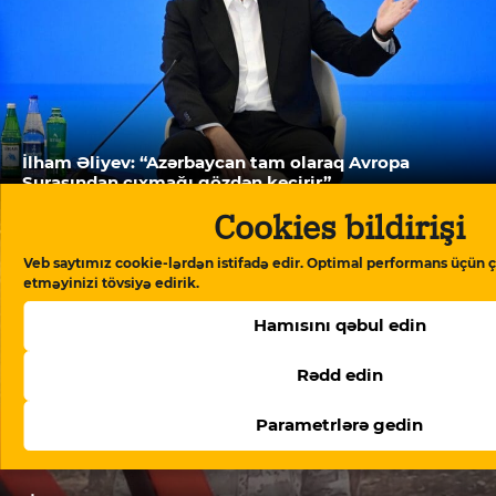
İlham Əliyev: “Azərbaycan tam olaraq Avropa
Şurasından çıxmağı gözdən keçirir”
Cookies bildirişi
Veb saytımız cookie-lərdən istifadə edir. Optimal performans üçün ç
etməyinizi tövsiyə edirik.
Hamısını qəbul edin
Rədd edin
Parametrlərə gedin