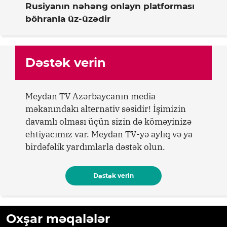
Rusiyanın nəhəng onlayn platforması
böhranla üz-üzədir
Dəstək verin
Meydan TV Azərbaycanın media
məkanındakı alternativ səsidir! İşimizin
davamlı olması üçün sizin də köməyinizə
ehtiyacımız var. Meydan TV-yə aylıq və ya
birdəfəlik yardımlarla dəstək olun.
Dəstək verin
Oxşar məqalələr