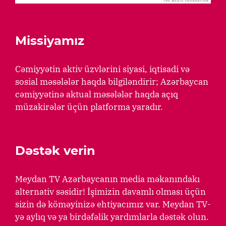
Missiyamız
Cəmiyyətin aktiv üzvlərini siyasi, iqtisadi və
sosial məsələlər haqda bilgiləndirir; Azərbaycan
cəmiyyətinə aktual məsələlər haqda açıq
müzakirələr üçün platforma yaradır.
Dəstək verin
Meydan TV Azərbaycanın media məkanındakı
alternativ səsidir! İşimizin davamlı olması üçün
sizin də köməyinizə ehtiyacımız var. Meydan TV-
yə aylıq və ya birdəfəlik yardımlarla dəstək olun.