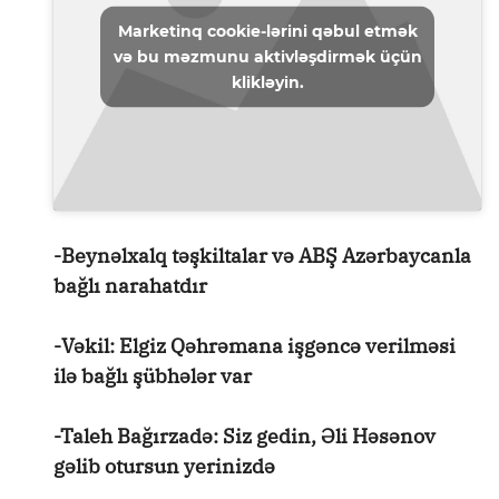
Marketinq cookie-lərini qəbul etmək
və bu məzmunu aktivləşdirmək üçün
klikləyin.
-Beynəlxalq təşkiltalar və ABŞ Azərbaycanla
bağlı narahatdır
-Vəkil: Elgiz Qəhrəmana işgəncə verilməsi
ilə bağlı şübhələr var
-Taleh Bağırzadə: Siz gedin, Əli Həsənov
gəlib otursun yerinizdə