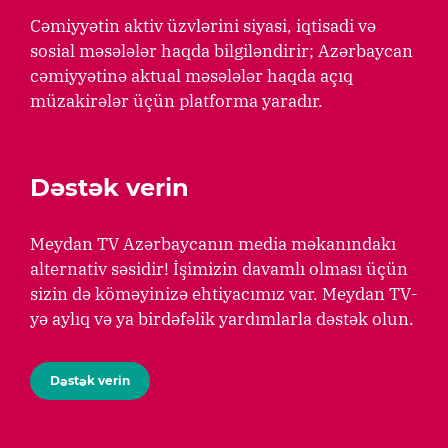
Cəmiyyətin aktiv üzvlərini siyasi, iqtisadi və
sosial məsələlər haqda bilgiləndirir; Azərbaycan
cəmiyyətinə aktual məsələlər haqda açıq
müzakirələr üçün platforma yaradır.
Dəstək verin
Meydan TV Azərbaycanın media məkanındakı
alternativ səsidir! İşimizin davamlı olması üçün
sizin də köməyinizə ehtiyacımız var. Meydan TV-
yə aylıq və ya birdəfəlik yardımlarla dəstək olun.
Dəstək verin