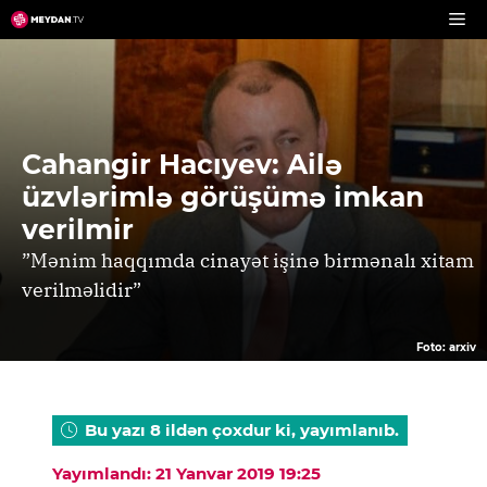
Skip
to
content
Cahangir Hacıyev: Ailə
üzvlərimlə görüşümə imkan
verilmir
”Mənim haqqımda cinayət işinə birmənalı xitam
verilməlidir”
Foto: arxiv
Bu yazı 8 ildən çoxdur ki, yayımlanıb.
Yayımlandı: 21 Yanvar 2019 19:25