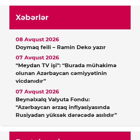
Xəbərlər
08 Avqust 2026
Doymaq feili – Ramin Deko yazır
07 Avqust 2026
“Meydan TV işi”: “Burada mühakimə
olunan Azərbaycan cəmiyyətinin
vicdanıdır”
07 Avqust 2026
Beynəlxalq Valyuta Fondu:
“Azərbaycan ərzaq inflyasiyasında
Rusiyadan yüksək dərəcədə asılıdır”