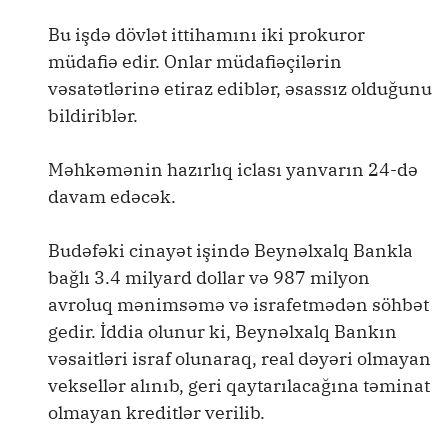
Bu işdə dövlət ittihamını iki prokuror
müdafiə edir. Onlar müdafiəçilərin
vəsatətlərinə etiraz ediblər, əsassız olduğunu
bildiriblər.
Məhkəmənin hazırlıq iclası yanvarın 24-də
davam edəcək.
Budəfəki cinayət işində Beynəlxalq Bankla
bağlı 3.4 milyard dollar və 987 milyon
avroluq mənimsəmə və israfetmədən söhbət
gedir. İddia olunur ki, Beynəlxalq Bankın
vəsaitləri israf olunaraq, real dəyəri olmayan
veksellər alınıb, geri qaytarılacağına təminat
olmayan kreditlər verilib.