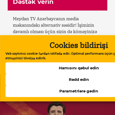
Dəstək verin
Meydan TV Azərbaycanın media
məkanındakı alternativ səsidir! İşimizin
davamlı olması üçün sizin də köməyinizə
ehtiyacımız var. Meydan TV-yə aylıq və ya
Cookies bildirişi
birdəfəlik yardımlarla dəstək olun.
Veb saytımız cookie-lərdən istifadə edir. Optimal performans üçün ç
etməyinizi tövsiyə edirik.
Dəstək verin
Hamısını qəbul edin
Rədd edin
Oxşar məqalələr
Parametrlərə gedin