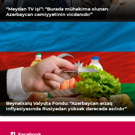
“Meydan TV işi”: “Burada mühakimə olunan
Azərbaycan cəmiyyətinin vicdanıdır”
Beynəlxalq Valyuta Fondu: “Azərbaycan ərzaq
inflyasiyasında Rusiyadan yüksək dərəcədə asılıdır”
Facebook