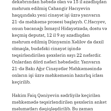
dekabrından həbsdə olan və 15 il azadlıqdan
məhrum edilmiş Cahangir Hacıyevin
haqqındakı yeni cinayət işi üzrə yanvarın
21-də məhkəmə prosesi başlayıb. C.Hacıyev,
onun bacanağı İsmayıl Hidayətzadə, dostu və
keçmiş deputat, 12 il 9 ay azadlıqdan
məhrum edilmiş Dünyamin Xəlilov da daxil
olmaqla, budəfəki cinayət işində
təqsirləndirilən şəxslərin sayı 22 nəfərdir.
Onlardan dörd nəfəri həbsdədir. Yanvarın
21-də Bakı Ağır Cinayətlər Məhkəməsində
onların işi üzrə məhkəmənin hazırlıq iclası
keçirilib.
Hakim Faiq Qəniyevin sədrliyilə keçirilən
məhkəmədə təqsirləndirilən şəxslərin anket
məlumatları dəqiqləşdirilib. Bu zaman