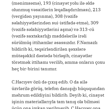
(mənimsəmə), 193 (cinayət yolu ilə əldə
olunmuş vəsaitlərin leqallaşdırılması), 213
(vergidən yayınma), 308 (vəzifə
səlahiyyətlərindən sui-istifadə etmə), 309
(vəzifə səlahiyyətlərini aşma) və 313-cü
(vəzifə saxtakarlığı maddələrilə irəli
sürülmüş ittihamlar əsassızdır. F.Namazlı
bildirib ki, təqsirləndirilən şəxslərə
mütəşəkkil dəstədə birləşib, cinayətlər
törətmək ittihamı verilib, amma onların çoxu
heç bir-birini tanımır.
C.Hacıyev özü də çıxış edib. O da ailə
üzvlərilə görüş, telefon danışığı hüququndan
məhrum edildiyini bildirib. Deyib ki, cinayət
işinin materiallarıyla tam tanış ola bilməsi
üçün ona imkan verilməyib. C.Hacıyev ona