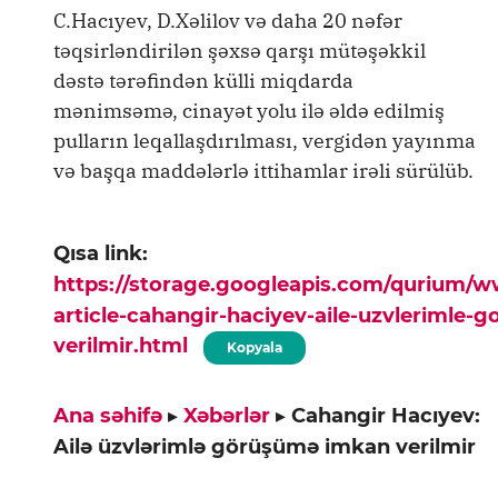
C.Hacıyev, D.Xəlilov və daha 20 nəfər
təqsirləndirilən şəxsə qarşı mütəşəkkil
dəstə tərəfindən külli miqdarda
mənimsəmə, cinayət yolu ilə əldə edilmiş
pulların leqallaşdırılması, vergidən yayınma
və başqa maddələrlə ittihamlar irəli sürülüb.
Qısa link:
https://storage.googleapis.com/qurium/
article-cahangir-haciyev-aile-uzvlerimle
verilmir.html
Kopyala
Ana səhifə
▸
Xəbərlər
▸
Cahangir Hacıyev:
Ailə üzvlərimlə görüşümə imkan verilmir