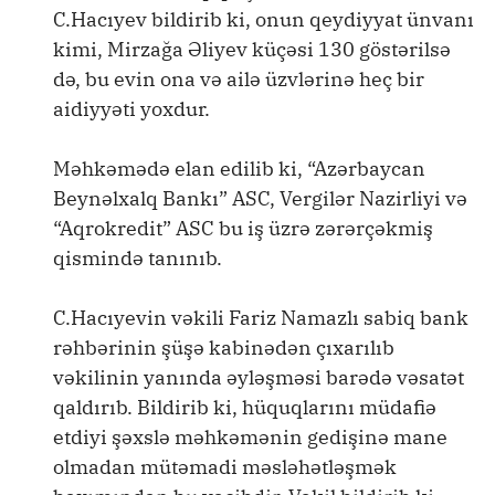
C.Hacıyev bildirib ki, onun qeydiyyat ünvanı
kimi, Mirzağa Əliyev küçəsi 130 göstərilsə
də, bu evin ona və ailə üzvlərinə heç bir
aidiyyəti yoxdur.
Məhkəmədə elan edilib ki, “Azərbaycan
Beynəlxalq Bankı” ASC, Vergilər Nazirliyi və
“Aqrokredit” ASC bu iş üzrə zərərçəkmiş
qismində tanınıb.
C.Hacıyevin vəkili Fariz Namazlı sabiq bank
rəhbərinin şüşə kabinədən çıxarılıb
vəkilinin yanında əyləşməsi barədə vəsatət
qaldırıb. Bildirib ki, hüquqlarını müdafiə
etdiyi şəxslə məhkəmənin gedişinə mane
olmadan mütəmadi məsləhətləşmək