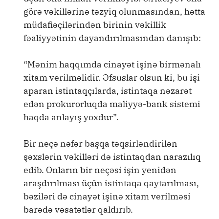
görə vəkillərinə təzyiq olunmasından, hətta
müdafiəçilərindən birinin vəkillik
fəaliyyətinin dayandırılmasından danışıb:
“Mənim haqqımda cinayət işinə birmənalı
xitam verilməlidir. Əfsuslar olsun ki, bu işi
aparan istintaqçılarda, istintaqa nəzarət
edən prokurorluqda maliyyə-bank sistemi
haqda anlayış yoxdur”.
Bir neçə nəfər başqa təqsirləndirilən
şəxslərin vəkilləri də istintaqdan narazılıq
edib. Onların bir neçəsi işin yenidən
araşdırılması üçün istintaqa qaytarılması,
bəziləri də cinayət işinə xitam verilməsi
barədə vəsatətlər qaldırıb.