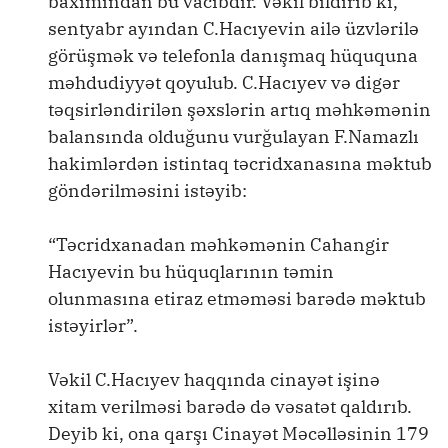
baxımından bu vacibdir. Vəkil bildirib ki,
sentyabr ayından C.Hacıyevin ailə üzvlərilə
görüşmək və telefonla danışmaq hüququna
məhdudiyyət qoyulub. C.Hacıyev və digər
təqsirləndirilən şəxslərin artıq məhkəmənin
balansında olduğunu vurğulayan F.Namazlı
hakimlərdən istintaq təcridxanasına məktub
göndərilməsini istəyib:
“Təcridxanadan məhkəmənin Cahangir
Hacıyevin bu hüquqlarının təmin
olunmasına etiraz etməməsi barədə məktub
istəyirlər”.
Vəkil C.Hacıyev haqqında cinayət işinə
xitam verilməsi barədə də vəsatət qaldırıb.
Deyib ki, ona qarşı Cinayət Məcəlləsinin 179