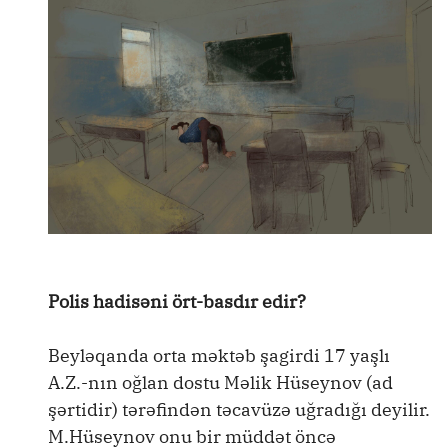
Polis hadisəni ört-basdır edir?
Beyləqanda orta məktəb şagirdi 17 yaşlı
A.Z.-nın oğlan dostu Məlik Hüseynov (ad
şərtidir) tərəfindən təcavüzə uğradığı deyilir.
M.Hüseynov onu bir müddət öncə