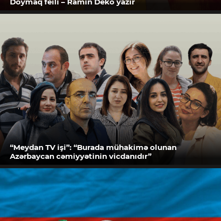
Doymaq feili – Ramin Deko yazır
“Meydan TV işi”: “Burada mühakimə olunan
Azərbaycan cəmiyyətinin vicdanıdır”