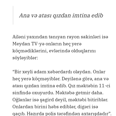
Ana və atası qızdan imtina edib
Ailəni yaxından tanıyan rayon sakinləri isə
Meydan TV-yə onların heç yerə
köçmədiklərini, evlərində olduqlarını
söyləyiblər:
“Bir xeyli adam xəbərdardı olaydan. Onlar
heç yerə köçməyiblər. Deyilənə görə, ana və
atası qızdan imtina edib. Qız məktəbin 11-ci
sinfində oxuyurdu. Məktəbə getmir daha.
Oğlanlar isə şagird deyil, məktəbi bitiriblər.
Onlardan birini həbs ediblər, digəri isə
qaçıb. Hazırda polis tərəfindən axtarışdadır”.