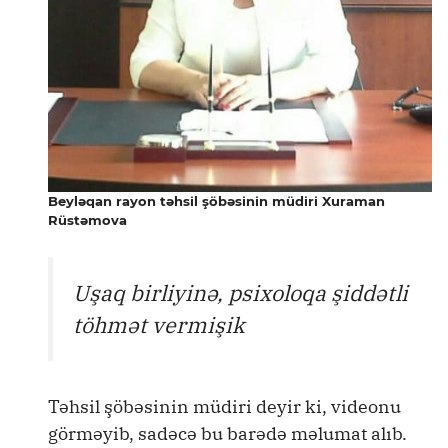
Beyləqan rayon təhsil şöbəsinin müdiri Xuraman
Rüstəmova
Uşaq birliyinə, psixoloqa şiddətli
töhmət vermişik
Təhsil şöbəsinin müdiri deyir ki, videonu
görməyib, sadəcə bu barədə məlumat alıb.