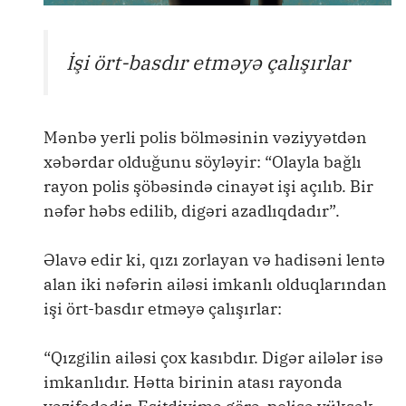
İşi ört-basdır etməyə çalışırlar
Mənbə yerli polis bölməsinin vəziyyətdən
xəbərdar olduğunu söyləyir: “Olayla bağlı
rayon polis şöbəsində cinayət işi açılıb. Bir
nəfər həbs edilib, digəri azadlıqdadır”.
Əlavə edir ki, qızı zorlayan və hadisəni lentə
alan iki nəfərin ailəsi imkanlı olduqlarından
işi ört-basdır etməyə çalışırlar:
“Qızgilin ailəsi çox kasıbdır. Digər ailələr isə
imkanlıdır. Hətta birinin atası rayonda