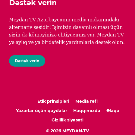
Dəstək verin
Meydan TV Azərbaycanın media məkanındakı
alternativ səsidir! İşimizin davamlı olması üçün
sizin də köməyinizə ehtiyacımız var. Meydan TV-
yə aylıq və ya birdəfəlik yardımlarla dəstək olun.
Dəstək verin
Etik prinsipləri
Media rəfi
Yazarlar üçün qaydalar
Haqqımızda
Əlaqə
Gizlilik siyasəti
© 2026 MEYDAN.TV