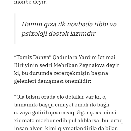
mənbə deyir.
Həmin qıza ilk növbədə tibbi və
psixoloji dəstək lazımdır
“Təmiz Dünya” Qadınlara Yardım İctimai
Birliyinin sədri Mehriban Zeynalova deyir
ki, bu durumda zərərçəkmişin başına
gələnləri danışması önəmlidir:
“Ola bilsin orada elə detallar var ki, o,
tamamilə başqa cinayət əməli ilə bağlı
cəzaya gətirib çıxaracaq. Əgər şəxsi cinsi
xidmətə məcbur edib pul alıblarsa, bu, artıq
insan alveri kimi qiymətləndirilə də bilər.