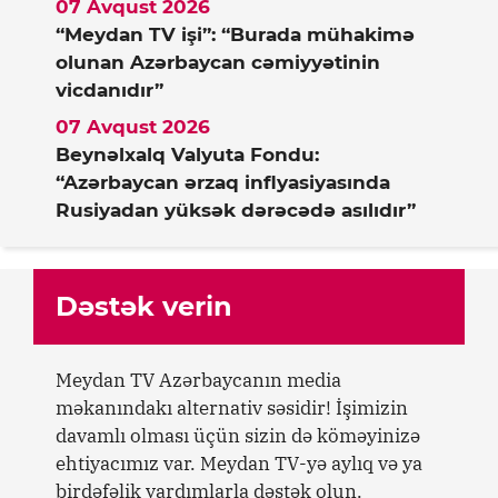
07 Avqust 2026
“Meydan TV işi”: “Burada mühakimə
olunan Azərbaycan cəmiyyətinin
vicdanıdır”
07 Avqust 2026
Beynəlxalq Valyuta Fondu:
“Azərbaycan ərzaq inflyasiyasında
Rusiyadan yüksək dərəcədə asılıdır”
Dəstək verin
Meydan TV Azərbaycanın media
məkanındakı alternativ səsidir! İşimizin
davamlı olması üçün sizin də köməyinizə
ehtiyacımız var. Meydan TV-yə aylıq və ya
birdəfəlik yardımlarla dəstək olun.