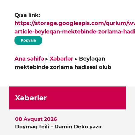
Qısa link:
https://storage.googleapis.com/qurium/
article-beyleqan-mektebinde-zorlama-hadi
Kopyala
Ana səhifə
▸
Xəbərlər
▸
Beyləqan
məktəbində zorlama hadisəsi olub
Xəbərlər
08 Avqust 2026
Doymaq feili – Ramin Deko yazır