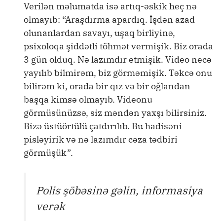
Verilən məlumatda isə artıq-əskik heç nə
olmayıb: “Araşdırma apardıq. İşdən azad
olunanlardan savayı, uşaq birliyinə,
psixoloqa şiddətli töhmət vermişik. Biz orada
3 gün olduq. Nə lazımdır etmişik. Video necə
yayılıb bilmirəm, biz görməmişik. Təkcə onu
bilirəm ki, orada bir qız və bir oğlandan
başqa kimsə olmayıb. Videonu
görmüsünüzsə, siz məndən yaxşı bilirsiniz.
Bizə üstüörtülü çatdırılıb. Bu hadisəni
pisləyirik və nə lazımdır cəza tədbiri
görmüşük”.
Polis şöbəsinə gəlin, informasiya
verək