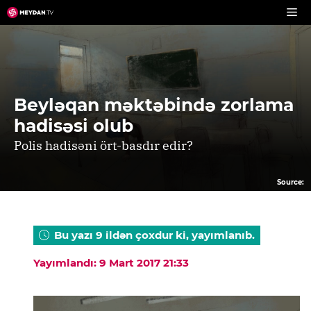
Skip
to
content
Beyləqan məktəbində zorlama
hadisəsi olub
Polis hadisəni ört-basdır edir?
Source:
Bu yazı 9 ildən çoxdur ki, yayımlanıb.
Yayımlandı: 9 Mart 2017 21:33