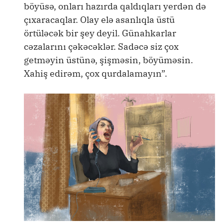
böyüsə, onları hazırda qaldıqları yerdən də
çıxaracaqlar. Olay elə asanlıqla üstü
örtüləcək bir şey deyil. Günahkarlar
cəzalarını çəkəcəklər. Sadəcə siz çox
getməyin üstünə, şişməsin, böyüməsin.
Xahiş edirəm, çox qurdalamayın”.