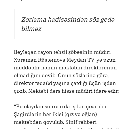
Zorlama hadisəsindən söz gedə
bilməz
Beyləqan rayon təhsil şöbəsinin müdiri
Xuraman Rüstəmova Meydan TV-yə uzun
müddətdir həmin məktəbin direktorunun
olmadığını deyib. Onun sözlərinə görə,
direktor təqaüd yaşına çatdığı üçün işdən
çıxıb. Məktəbi dərs hissə müdiri idarə edir:
“Bu olaydan sonra o da işdən çıxarıldı.
Şagirdlərin hər ikisi (qız və oğlan)
məktəbdən qovulub. Sinif rəhbəri