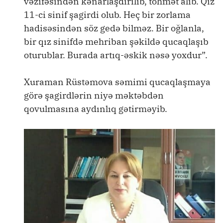
vəzifəsindən kənarlaşdırılıb, töhmət alıb. Qız
11-ci sinif şagirdi olub. Heç bir zorlama
hadisəsindən söz gedə bilməz. Bir oğlanla,
bir qız sinifdə mehriban şəkildə qucaqlaşıb
oturublar. Burada artıq-əskik nəsə yoxdur”.
Xuraman Rüstəmova səmimi qucaqlaşmaya
görə şagirdlərin niyə məktəbdən
qovulmasına aydınlıq gətirməyib.