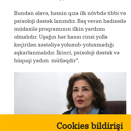
Bundan əlavə, həmin qıza ilk növbdə tibbi və
psixoloji dəstək lazımdır. Baş verən hadisədə
müdaxilə proqramının ilkin yardımı
olmalıdır. Uşağın hər hansı cinsi yolla
keçirilən xəstəliyə yoluxub-yoluxmadığı
aşkarlanmalıdır. İkinci, psixoloji dəstək və
hüquqi yadım mütləqdir”.
Cookies bildirişi