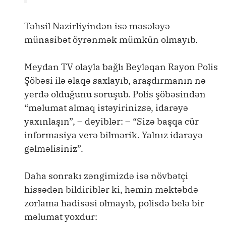
Təhsil Nazirliyindən isə məsələyə
münasibət öyrənmək mümkün olmayıb.
Meydan TV olayla bağlı Beyləqan Rayon Polis
Şöbəsi ilə əlaqə saxlayıb, araşdırmanın nə
yerdə olduğunu soruşub. Polis şöbəsindən
“məlumat almaq istəyirinizsə, idarəyə
yaxınlaşın”, – deyiblər: – “Sizə başqa cür
informasiya verə bilmərik. Yalnız idarəyə
gəlməlisiniz”.
Daha sonrakı zəngimizdə isə növbətçi
hissədən bildiriblər ki, həmin məktəbdə
zorlama hadisəsi olmayıb, polisdə belə bir
məlumat yoxdur: