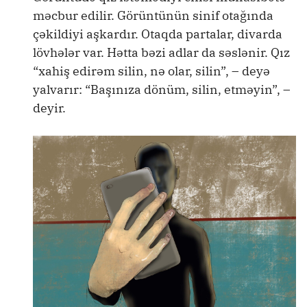
məcbur edilir. Görüntünün sinif otağında
çəkildiyi aşkardır. Otaqda partalar, divarda
lövhələr var. Hətta bəzi adlar da səslənir. Qız
“xahiş edirəm silin, nə olar, silin”, – deyə
yalvarır: “Başınıza dönüm, silin, etməyin”, –
deyir.