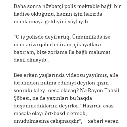
Daha sonra növbətçi polis məktəblə bağlı bir
hadisə olduğunu, həmin işin hazırda
məhkəməyə getdiyini söyləyib:
“O iş polisdə deyil artıq. Ümumilikdə isə
mən ərizə qəbul edirəm, şikayətlərə
baxıram, bizə zorlama ilə bağlı məlumat
daxil olmayıb”.
Bəs erkən yaşlarında videosu yayılmış, ailə
tərəfindən imtina edildiyi deyilən qızın
sonrakı taleyi necə olacaq? Nə Rayon Təhsil
Şöbəsi, nə də yaxınları bu haqda
düşünmədiklərini deyirlər. “Hazırda əsas
məsələ olayı ört-basdır etmək,
unudulmasına çalışmaqdır”, – xəbəri verən