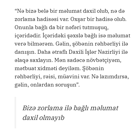
“Nə bizə belə bir məlumat daxil olub, nə də
zorlama hadisəsi var. Oxşar bir hadisə olub.
Onunla bağlı da bir nəfəri tutmuşuq,
içəridədir. İçəridəki şəxslə bağlı isə məlumat
verə bilmərəm. Gəlin, şöbənin rəhbərliyi ilə
danışın. Daha ətraflı Daxili İşlər Nazirliyi ilə
əlaqə saxlayın. Mən sadəcə növbətçiyəm,
mətbuat xidməti deyiləm. Şöbənin
rəhbərliyi, rəisi, müavini var. Nə lazımdırsa,
gəlin, onlardan soruşun”.
Bizə zorlama ilə bağlı məlumat
daxil olmayıb