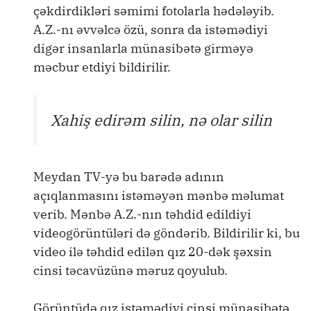
çəkdirdikləri səmimi fotolarla hədələyib.
A.Z.-nı əvvəlcə özü, sonra da istəmədiyi
digər insanlarla münasibətə girməyə
məcbur etdiyi bildirilir.
Xahiş edirəm silin, nə olar silin
Meydan TV-yə bu barədə adının
açıqlanmasını istəməyən mənbə məlumat
verib. Mənbə A.Z.-nın təhdid edildiyi
videogörüntüləri də göndərib. Bildirilir ki, bu
video ilə təhdid edilən qız 20-dək şəxsin
cinsi təcavüzünə məruz qoyulub.
Görüntüdə qız istəmədiyi cinsi münasibətə