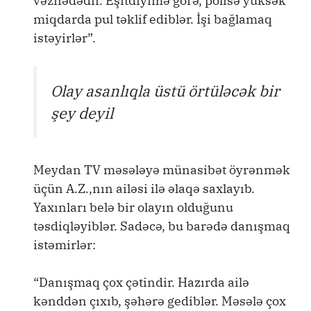
vəzifədədir. Eşitdiyimə görə, polisə yüksək
miqdarda pul təklif ediblər. İşi bağlamaq
istəyirlər”.
Olay asanlıqla üstü örtüləcək bir
şey deyil
Meydan TV məsələyə münasibət öyrənmək
üçün A.Z.,nın ailəsi ilə əlaqə saxlayıb.
Yaxınları belə bir olayın olduğunu
təsdiqləyiblər. Sadəcə, bu barədə danışmaq
istəmirlər:
“Danışmaq çox çətindir. Hazırda ailə
kənddən çıxıb, şəhərə gediblər. Məsələ çox