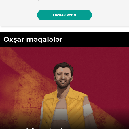
Dəstək verin
Oxşar məqalələr