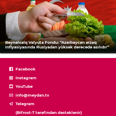
Beynəlxalq Valyuta Fondu: “Azərbaycan ərzaq
inflyasiyasında Rusiyadan yüksək dərəcədə asılıdır”
Facebook
Instagram
YouTube
info@meydan.tv
Telegram
(Bifrost-T tərəfindən dəstəklənir)