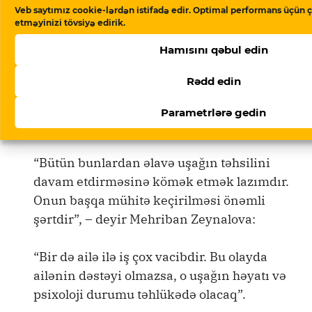
Veb saytımız cookie-lərdən istifadə edir. Optimal performans üçün ç
”Təmiz Dünya” Qadınlara Yardım İctimai Birliyinin sədri
etməyinizi tövsiyə edirik.
Mehriban Zeynalova
Hamısını qəbul edin
O uşağın həyatı və psixoloji
Rədd edin
durumu təhlükədə olacaq
Parametrlərə gedin
“Bütün bunlardan əlavə uşağın təhsilini
davam etdirməsinə kömək etmək lazımdır.
Onun başqa mühitə keçirilməsi önəmli
şərtdir”, – deyir Mehriban Zeynalova:
“Bir də ailə ilə iş çox vacibdir. Bu olayda
ailənin dəstəyi olmazsa, o uşağın həyatı və
psixoloji durumu təhlükədə olacaq”.