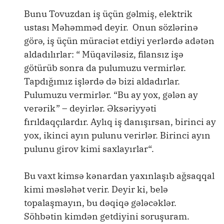
Bunu Tovuzdan iş üçün gəlmiş, elektrik
ustası Məhəmməd deyir. Onun sözlərinə
görə, iş üçün müraciət etdiyi yerlərdə adətən
aldadılırlar: “ Müqaviləsiz, filansız işə
götürüb sonra da pulumuzu vermirlər.
Tapdığımız işlərdə də bizi aldadırlar.
Pulumuzu vermirlər. “Bu ay yox, gələn ay
verərik” – deyirlər. Əksəriyyəti
fırıldaqçılardır. Aylıq iş danışırsan, birinci ay
yox, ikinci ayın pulunu verirlər. Birinci ayın
pulunu girov kimi saxlayırlar“.
Bu vaxt kimsə kənardan yaxınlaşıb ağsaqqal
kimi məsləhət verir. Deyir ki, belə
topalaşmayın, bu dəqiqə gələcəklər.
Söhbətin kimdən getdiyini soruşuram.