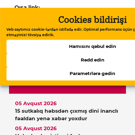
Qısa link:
https://storage.googleapis.com/qurium/
Cookies bildirişi
article-bakinin-qul-bazari.html
Kopyala
Veb saytımız cookie-lərdən istifadə edir. Optimal performans üçün ç
etməyinizi tövsiyə edirik.
Ana səhifə
▸
Xəbərlər
▸
Bakının “qul
Hamısını qəbul edin
bazarı”
Rədd edin
Parametrlərə gedin
Xəbərlər
05 Avqust 2026
15 sutkalıq həbsdən çıxmış dini inanclı
fəaldan yenə xəbər yoxdur
05 Avqust 2026