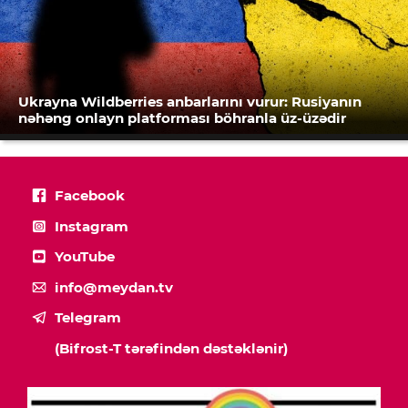
Ukrayna Wildberries anbarlarını vurur: Rusiyanın
nəhəng onlayn platforması böhranla üz-üzədir
Facebook
Instagram
YouTube
info@meydan.tv
Telegram
(Bifrost-T tərəfindən dəstəklənir)