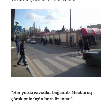
“Hər yerdə zavodlar bağlanıb. Məcburuq
çörək pulu üçün bura üz tutaq”