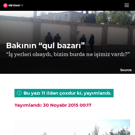
Skip
to
content
Bakının “qul bazarı”
“İş yerləri olsaydı, bizim burda nə işimiz vardı?”
Source:
Bu yazı 11 ildən çoxdur ki, yayımlanıb.
Yayımlandı: 30 Noyabr 2015 00:17