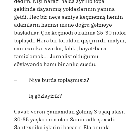
dedim. Kişi narazı halda ayrılıb topa
şəklində dayanmış yoldaşlarının yanına
getdi. Heç bir neçə saniyə keçməmiş həmin
adamların hamısı mənə doğru gəlməyə
başladılar. Çox keçmədi ətrafıma 25-30 nəfər
toplaşdı. Hərə bir tərəfdən qışqırırdı: malyar,
santexnika, svarka, fəhlə, həyət-baca
təmizləmək… Jurnalist olduğumu
söyləyəndə hamı bir anlıq susdu.
– Niyə burda toplaşmısız?
– Iş gözləyirik?
Cavab verən Şamaxıdan gəlmiş 3 uşaq atası,
30-35 yaşlarında olan Samir adlı şəxsdir.
Santexnika işlərini bacarır. Elə onunla