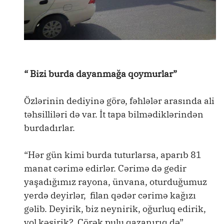
“ Bizi burda dayanmağa qoymurlar”
Özlərinin dediyinə görə, fəhlələr arasında ali
təhsilliləri də var. İt tapa bilmədiklərindən
burdadırlar.
“Hər gün kimi burda tuturlarsa, aparıb 81
manat cərimə edirlər. Cərimə də gedir
yaşadığımız rayona, ünvana, oturduğumuz
yerdə deyirlər, filan qədər cərimə kağızı
gəlib. Deyirik, biz neynirik, oğurluq edirik,
yol kəsirik? Çörək pulu qazanırıq də”.