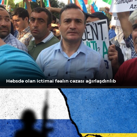
Həbsdə olan ictimai fəalın cəzası ağırlaşdırılıb