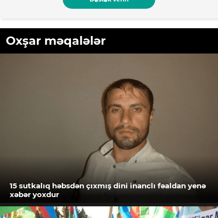
Oxşar məqalələr
15 sutkalıq həbsdən çıxmış dini inanclı fəaldan yenə
xəbər yoxdur