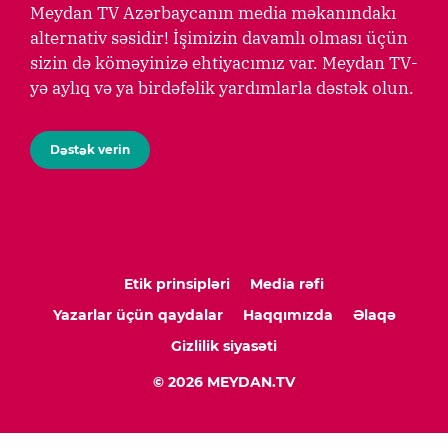
Meydan TV Azərbaycanın media məkanındakı
alternativ səsidir! İşimizin davamlı olması üçün
sizin də köməyinizə ehtiyacımız var. Meydan TV-
yə aylıq və ya birdəfəlik yardımlarla dəstək olun.
Dəstək verin
Etik prinsipləri
Media rəfi
Yazarlar üçün qaydalar
Haqqımızda
Əlaqə
Gizlilik siyasəti
© 2026 MEYDAN.TV