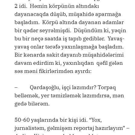
2 idi. Həmin körpünün altındakı
dayanacaqda düşüb, müşahidə aparmağa
başladım. Körpü altında dayanan adamlar
bir qədər seyrəlmişdi. Düşündüm ki, yəqin
bu bir neçə saatda iş tapıb gediblər. Yavaş-
yavaş onlar tərəfə yaxınlaşmağa başladım.
Bir kənarda sakit dayanıb müşahidələrimi
davam edirdim ki, yaxınlıqdan qəfil gələn
səs məni fikirlərimdən ayırdı:
– Qardaşoğlu, işçi lazımdır? Torpaq
belləmək, yer təmizləmək lazımdırsa, mən
gedə bilərəm.
50-60 yaşlarında bir kişi idi. “Yox,
jurnalistəm, gəlmişəm reportaj hazırlayım” –