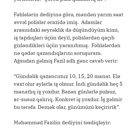
Fəhlələrin dediyinə görə, məndən yarım saat
əvvəl polislər ərazidə imiş. Adamlar
arasındaki seyrəklik də düşündüyüm kimi,
iş tapdıqları üçün deyil, polislərdən qaçıb
gizləndikləri üçün yaranıbmış. Fəhlələrdən
nə qədər qazandıqlarını soruşuram.
Ağsudan gəlmiş Fazil adlı gənc cavab verir:
“Gündəlik qazancımız 10, 15, 20 manat. Elə
vaxt olur aylarla iş olmur. İndi gündəlik heç 5
manatlıq iş yoxdur. Bəzən günlərlə pulsuz,
ac-susuz qalırıq. Konkret iş yoxdur. İş gəlmir
bu tərəfə. Demək olar, günümüzü keçiririk”.
Məhəmməd Fazilin dediyini təsdiqləyir: