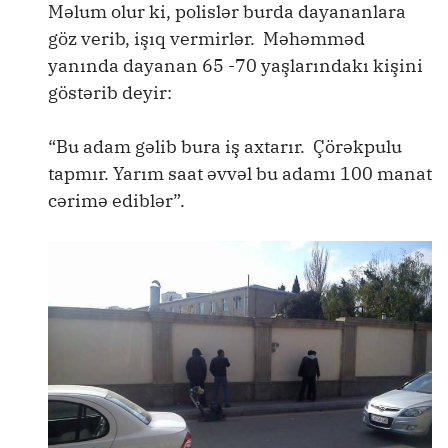
Məlum olur ki, polislər burda dayananlara
göz verib, işıq vermirlər. Məhəmməd
yanında dayanan 65 -70 yaşlarındakı kişini
göstərib deyir:
“Bu adam gəlib bura iş axtarır. Çörəkpulu
tapmır. Yarım saat əvvəl bu adamı 100 manat
cərimə ediblər”.