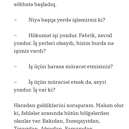
söhbətə başladıq.
– Niyə başqa yerdə işləmirsiz ki?
– Hökumət işi yoxdur. Fabrik, zavod
yoxdur. İş yerləri olsaydı, bizim burda nə
işimiz vardı?
– İş üçün harasa müracət etmisiniz?
– İş üçün müraciət etsək də, xeyri
yoxdur. İş var ki?
Haradan gəldiklərini soruşuram. Məlum olur
ki, fəhlələr arasında bütün bölgələrdən
olanlar var. Bakıdan, Sumqayıtdan,
Tovuzdan, Ağsudan, Şamaxıdan …