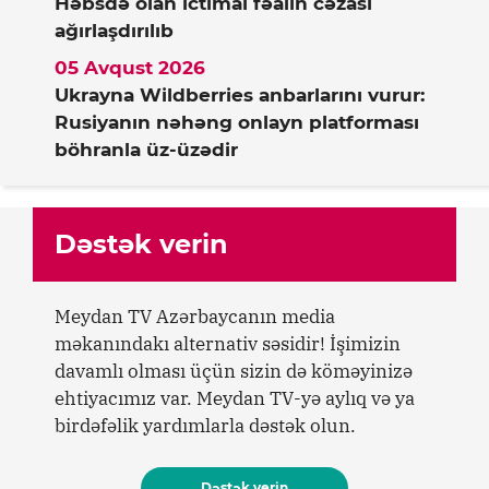
Həbsdə olan ictimai fəalın cəzası
ağırlaşdırılıb
05 Avqust 2026
Ukrayna Wildberries anbarlarını vurur:
Rusiyanın nəhəng onlayn platforması
böhranla üz-üzədir
Dəstək verin
Meydan TV Azərbaycanın media
məkanındakı alternativ səsidir! İşimizin
davamlı olması üçün sizin də köməyinizə
ehtiyacımız var. Meydan TV-yə aylıq və ya
birdəfəlik yardımlarla dəstək olun.
Dəstək verin