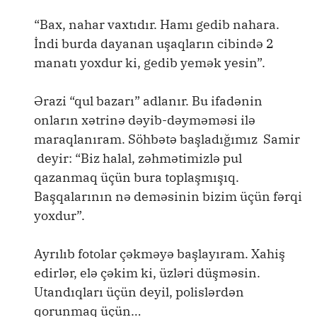
“Bax, nahar vaxtıdır. Hamı gedib nahara.
İndi burda dayanan uşaqların cibində 2
manatı yoxdur ki, gedib yemək yesin”.
Ərazi “qul bazarı” adlanır. Bu ifadənin
onların xətrinə dəyib-dəyməməsi ilə
maraqlanıram. Söhbətə başladığımız Samir
deyir: “Biz halal, zəhmətimizlə pul
qazanmaq üçün bura toplaşmışıq.
Başqalarının nə deməsinin bizim üçün fərqi
yoxdur”.
Ayrılıb fotolar çəkməyə başlayıram. Xahiş
edirlər, elə çəkim ki, üzləri düşməsin.
Utandıqları üçün deyil, polislərdən
qorunmaq üçün…