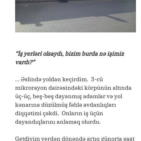
“İş yerləri olsaydı, bizim burda nə işimiz
vardı?”
… Əslində yoldan keçirdim. 3-cü
mikrorayon dairəsindəki körpünün altında
üç-üç, beş-beş dayanmış adamlar və yol
kənarına düzülmüş fəhlə avdanlıqları
diqqətimi çəkdi. Onların iş üçün
dayandıqlarını anlamaq olurdu.
Getdiyim yerdən dönəndə artıq günorta saat