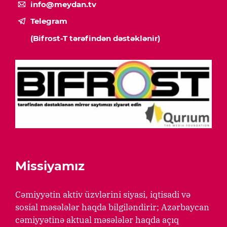
info@meydan.tv
Telegram
(Bifrost-T tərəfindən dəstəklənir)
Missiyamız
Cəmiyyətin aktiv üzvlərini siyasi, iqtisadi və
sosial məsələlər haqda bilgiləndirir; Azərbaycan
cəmiyyətinə aktual məsələlər haqda açıq