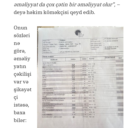
əməliyyat da çox çətin bir əməliyyat olur”, –
deyə həkim köməkçisi qeyd edib.
Onun
sözləri
nə
görə,
əməliy
yatın
çəkilişi
var və
şikayət
çi
istəsə,
baxa
bilər: