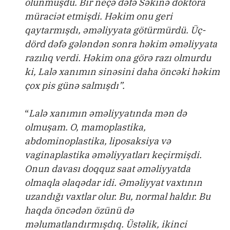
olunmuşdu. Bir neçə dəfə Səkinə doktora
müraciət etmişdi. Həkim onu geri
qaytarmışdı, əməliyyata götürmürdü. Üç-
dörd dəfə gələndən sonra həkim əməliyyata
razılıq verdi. Həkim ona görə razı olmurdu
ki, Lalə xanımın sinəsini daha öncəki həkim
çox pis günə salmışdı”.
“
Lalə xanımın əməliyyatında mən də
olmuşam. O, mamoplastika,
abdominoplastika, liposaksiya və
vaginaplastika əməliyyatları keçirmişdi.
Onun davası doqquz saat əməliyyatda
olmaqla əlaqədar idi. Əməliyyat vaxtının
uzandığı vaxtlar olur. Bu, normal haldır. Bu
haqda öncədən özünü də
məlumatlandırmışdıq. Üstəlik, ikinci