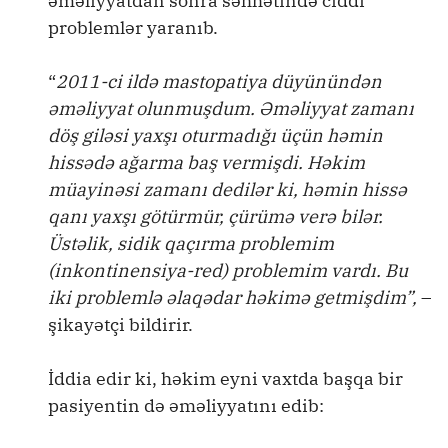
əməliyyatdan sonra səhhətində ciddi
problemlər yaranıb.
“
2011-ci ildə mastopatiya düyünündən
əməliyyat olunmuşdum. Əməliyyat zamanı
döş giləsi yaxşı oturmadığı üçün həmin
hissədə ağarma baş vermişdi. Həkim
müayinəsi zamanı dedilər ki, həmin hissə
qanı yaxşı götürmür, çürümə verə bilər.
Üstəlik, sidik qaçırma problemim
(inkontinensiya-red) problemim vardı. Bu
iki problemlə əlaqədar həkimə getmişdim”,
–
şikayətçi bildirir.
İddia edir ki, həkim eyni vaxtda başqa bir
pasiyentin də əməliyyatını edib: