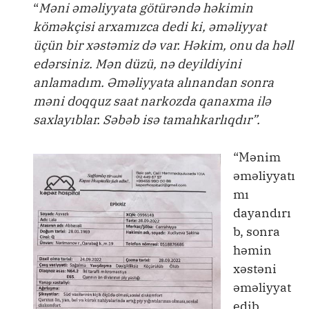
“
Məni əməliyyata götürəndə həkimin
köməkçisi arxamızca dedi ki, əməliyyat
üçün bir xəstəmiz də var. Həkim, onu da həll
edərsiniz. Mən düzü, nə deyildiyini
anlamadım. Əməliyyata alınandan sonra
məni doqquz saat narkozda qanaxma ilə
saxlayıblar. Səbəb isə tamahkarlıqdır”.
“Mənim
əməliyyatı
mı
dayandırı
b, sonra
həmin
xəstəni
əməliyyat
edib,