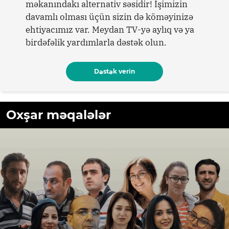
məkanındakı alternativ səsidir! İşimizin
davamlı olması üçün sizin də köməyinizə
ehtiyacımız var. Meydan TV-yə aylıq və ya
birdəfəlik yardımlarla dəstək olun.
Dəstək verin
Oxşar məqalələr