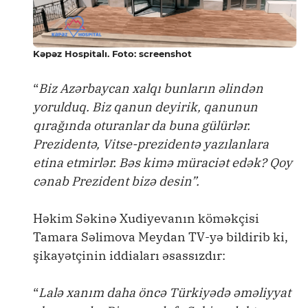
Kəpəz Hospitalı. Foto: screenshot
“
Biz Azərbaycan xalqı bunların əlindən
yorulduq. Biz qanun deyirik, qanunun
qırağında oturanlar da buna gülürlər.
Prezidentə, Vitse-prezidentə yazılanlara
etina etmirlər. Bəs kimə müraciət edək? Qoy
cənab Prezident bizə desin”.
Həkim Səkinə Xudiyevanın köməkçisi
Tamara Səlimova Meydan TV-yə bildirib ki,
şikayətçinin iddiaları əsassızdır:
“
Lalə xanım daha öncə Türkiyədə əməliyyat