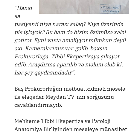
“Hansı
sa
pasiyenti niyə narazı salaq? Niyə üzərində
pis işləyək? Bu həm də bizim özümüzə xələl
gətirər. Eyni vaxta əməliyyat mümkün deyil
axı. Kameralarımız var, gəlib, baxsın.
Prokurorluğa, Tibbi Ekspertizaya şikayət
edib. Araşdırma aparılıb və məlum olub ki,
hər şey qaydasındadır”.
Baş Prokurorluğun mətbuat xidməti məsələ
ilə əlaqədar Meydan TV-nin sorğusunu
cavablandırmayıb.
Məhkəmə Tibbi Ekspertiza və Patoloji
Anatomiya Birliyindən məsələyə münasibət