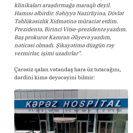
klinikaları araşdırmağa maraqlı deyil.
Hamısı əlbirdir. Səhiyyə Nazirliyinə, Dövlət
Təhlükəsizlik Xidmətinə müraciət etdim.
Prezidentə, Birinci Vitse-prezidentə yazdım.
Baş prokuror Kamran Əliyevə yazdım,
nəticəsi olmadı. Şikayətimə düzgün rəy
vermirlər, işimi uzadırlar”
.
Çarəsiz qalan vətəndaş hara üz tutacağını,
dərdini kimə deyəcəyini bilmir: