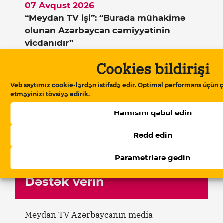
07 Avqust 2026
“Meydan TV işi”: “Burada mühakimə
olunan Azərbaycan cəmiyyətinin
vicdanıdır”
07 Avqust 2026
Cookies bildirişi
Beynəlxalq Valyuta Fondu:
“Azərbaycan ərzaq inflyasiyasında
Veb saytımız cookie-lərdən istifadə edir. Optimal performans üçün ç
etməyinizi tövsiyə edirik.
Rusiyadan yüksək dərəcədə asılıdır”
Hamısını qəbul edin
07 Avqust 2026
Bəhruz Həsənli Ukraynada yenidən
Rədd edin
həbs edilib
Parametrlərə gedin
Dəstək verin
Meydan TV Azərbaycanın media