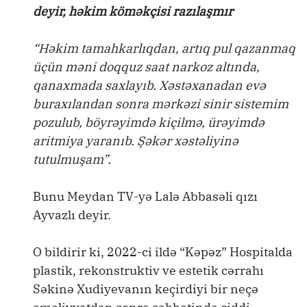
deyir, həkim köməkçisi razılaşmır
“Həkim tamahkarlıqdan, artıq pul qazanmaq
üçün məni doqquz saat narkoz altında,
qanaxmada saxlayıb. Xəstəxanadan evə
buraxılandan sonra mərkəzi sinir sistemim
pozulub, böyrəyimdə kiçilmə, ürəyimdə
aritmiya yaranıb. Şəkər xəstəliyinə
tutulmuşam”.
Bunu Meydan TV-yə Lalə Abbasəli qızı
Ayvazlı deyir.
O bildirir ki, 2022-ci ildə “Kəpəz” Hospitalda
plastik, rekonstruktiv ve estetik cərrahı
Səkinə Xudiyevanın keçirdiyi bir neçə