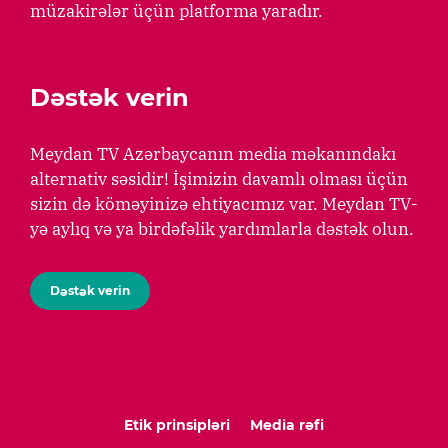
müzakirələr üçün platforma yaradır.
Dəstək verin
Meydan TV Azərbaycanın media məkanındakı
alternativ səsidir! İşimizin davamlı olması üçün
sizin də köməyinizə ehtiyacımız var. Meydan TV-
yə aylıq və ya birdəfəlik yardımlarla dəstək olun.
Dəstək verin
Etik prinsipləri
Media rəfi