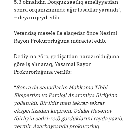
5.3 olmalıdır. Doqquz saatlıq əməliyyatdan
sonra orqanizmimdə ağır fəsadlar yarandı”,
– deyə o qeyd edib.
Vətəndaş məsələ ilə əlaqədar öncə Nəsimi
Rayon Prokurorluğuna müraciət edib.
Dediyinə görə, gedişatdan narazı olduğuna
görə iş alınaraq, Yasamal Rayon
Prokurorluğuna verilib:
“
Sonra da sənədlərim Məhkəmə Tibbi
Ekspertiza və Patoloji Anatomiya Birliyinə
yollanıldı. Bir ildir mən təkrar-təkrar
ekspertizadan keçirəm. Ədalət Həsənov
(birliyin sədri-red) gördüklərini rəydə yazıb,
vermir. Azərbaycanda prokurorluq