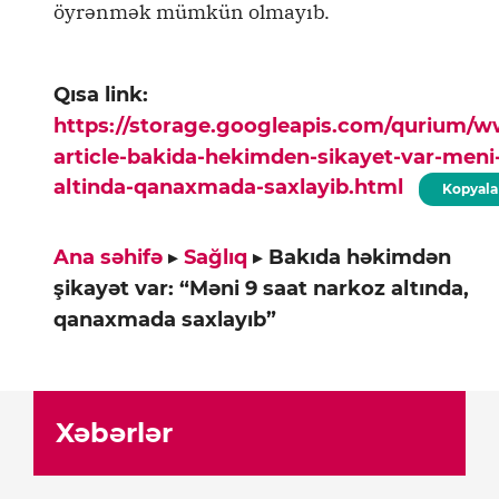
öyrənmək mümkün olmayıb.
Qısa link:
https://storage.googleapis.com/qurium/
article-bakida-hekimden-sikayet-var-meni
altinda-qanaxmada-saxlayib.html
Kopyala
Ana səhifə
▸
Sağlıq
▸
Bakıda həkimdən
şikayət var: “Məni 9 saat narkoz altında,
qanaxmada saxlayıb”
Xəbərlər