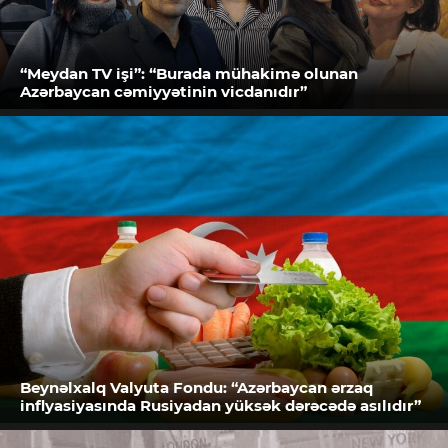
“Meydan TV işi”: “Burada mühakimə olunan
Azərbaycan cəmiyyətinin vicdanıdır”
Beynəlxalq Valyuta Fondu: “Azərbaycan ərzaq
inflyasiyasında Rusiyadan yüksək dərəcədə asılıdır”