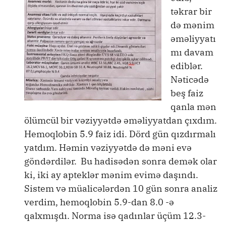
təkrar bir
də mənim
əməliyyatı
mı davam
ediblər.
Nəticədə
beş faiz
qanla mən
ölümcül bir vəziyyətdə əməliyyatdan çıxdım.
Hemoqlobin 5.9 faiz idi. Dörd gün qızdırmalı
yatdım. Həmin vəziyyətdə də məni evə
göndərdilər. Bu hadisədən sonra demək olar
ki, iki ay apteklər mənim evimə daşındı.
Sistem və müalicələrdən 10 gün sonra analiz
verdim, hemoqlobin 5.9-dan 8.0 -ə
qalxmışdı. Norma isə qadınlar üçüm 12.3-