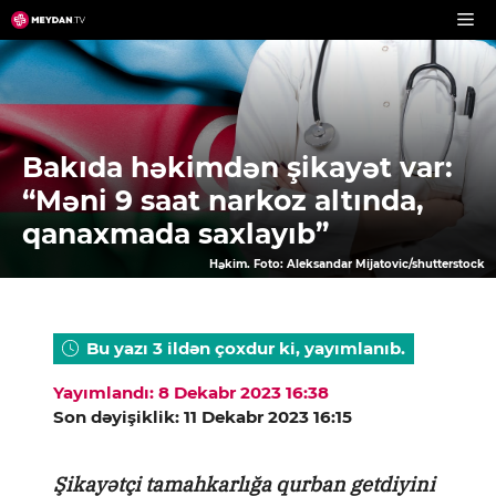
Skip
to
content
Bakıda həkimdən şikayət var:
“Məni 9 saat narkoz altında,
qanaxmada saxlayıb”
Həkim. Foto: Aleksandar Mijatovic/shutterstock
Bu yazı 3 ildən çoxdur ki, yayımlanıb.
Yayımlandı: 8 Dekabr 2023 16:38
Son dəyişiklik: 11 Dekabr 2023 16:15
Şikayətçi tamahkarlığa qurban getdiyini