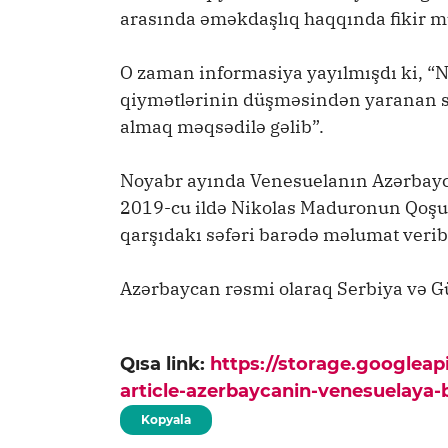
arasında əməkdaşlıq haqqında fikir mü
O zaman informasiya yayılmışdı ki, “
qiymətlərinin düşməsindən yaranan so
almaq məqsədilə gəlib”.
Noyabr ayında Venesuelanın Azərbayca
2019-cu ildə Nikolas Maduronun Qoşu
qarşıdakı səfəri barədə məlumat verib
Azərbaycan rəsmi olaraq Serbiya və G
Qısa link:
https://storage.googlea
article-azerbaycanin-venesuelaya-
Kopyala