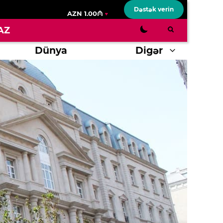
Dəstək verin
AZN 1.00₼
AZ
Dünya
Digər