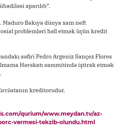
badiləsi aparılıb”.
N. Maduro Bakıya dünya xam neft
sial problemləri həll etmək üçün kredit
ndakı səfiri Pedro Argeniz Sançez Flores
lmama Hərəkatı sammitində iştirak etmək
.
ürcüstanın kreditorudur.
pis.com/qurium/www.meydan.tv/az-
borc-vermesi-tekzib-olundu.html