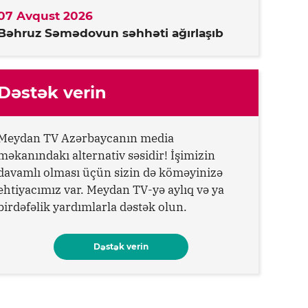
07 Avqust 2026
Bəhruz Səmədovun səhhəti ağırlaşıb
Dəstək verin
Meydan TV Azərbaycanın media
məkanındakı alternativ səsidir! İşimizin
davamlı olması üçün sizin də köməyinizə
ehtiyacımız var. Meydan TV-yə aylıq və ya
birdəfəlik yardımlarla dəstək olun.
Dəstək verin