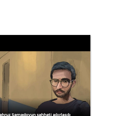
əhruz Səmədovun səhhəti ağırlaşıb