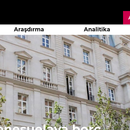
Araşdırma
Analitika
enesuelaya borc