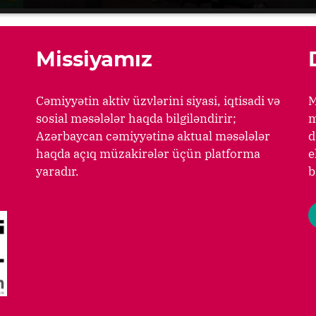
Missiyamız
Cəmiyyətin aktiv üzvlərini siyasi, iqtisadi və
M
sosial məsələlər haqda bilgiləndirir;
m
Azərbaycan cəmiyyətinə aktual məsələlər
d
haqda açıq müzakirələr üçün platforma
e
yaradır.
b