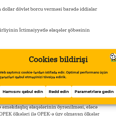
dollar dövlət borcu verməsi barədə iddialar
rliyinin İctimaiyyətlə əlaqələr şöbəsinin
 Azərbaycanın guya Venesuelaya 500 milyon
Cookies bildirişi
i barədə məlumatlar yayılıb. “Facebook”
qeyd ediblər ki, bu Latın Amerikası ölkəsində
cun” geri qaytarılması imkansız olacaq.
Veb saytımız cookie-lərdən istifadə edir. Optimal performans üçün
çərəzləri qəbul etməyinizi tövsiyə edirik.
var Respublikasının prezidenti Nikolas
Hamısını qəbul edin
Rədd edin
Parametrlərə gedin
baycanda rəsmi səfərdə olub. Prezident İlham
tbuatda gedən məlumatda bildirilib ki,
də əməkdaşlıq əlaqələrinin öyrənilməsi, eləcə
ı OPEK ölkələri ilə OPEK-ə üzv olmayan ölkələr