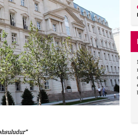
məhsuludur”