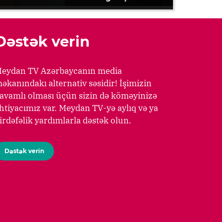
Dəstək verin
eydan TV Azərbaycanın media
əkanındakı alternativ səsidir! İşimizin
avamlı olması üçün sizin də köməyinizə
htiyacımız var. Meydan TV-yə aylıq və ya
irdəfəlik yardımlarla dəstək olun.
Dəstək verin