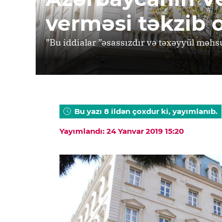
verməsi təkzib 
”Bu iddialar ”əsassızdır və təxəyyül məhs
Bu yazı 8 ildən çoxdur ki, yayımlanıb.
Yayımlandı: 24 Yanvar 2019 15:20