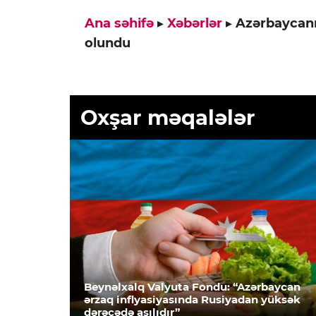
Ana səhifə
▸
Xəbərlər
▸
Azərbaycanı
olundu
Oxşar məqalələr
Beynəlxalq Valyuta Fondu: “Azərbaycan
ərzaq inflyasiyasında Rusiyadan yüksək
dərəcədə asılıdır”