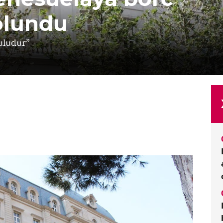
olundu
uludur”