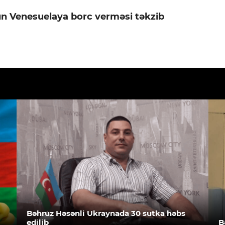
n Venesuelaya borc verməsi təkzib
Bəhruz Həsənli Ukraynada 30 sutka həbs
edilib
B