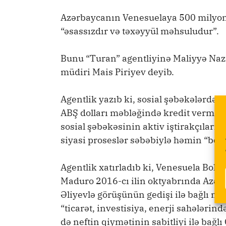
Azərbaycanın Venesuelaya 500 milyon 
“əsassızdır və təxəyyül məhsuludur”.
Bunu “Turan” agentliyinə Maliyyə Nazi
müdiri Mais Piriyev deyib.
Agentlik yazıb ki, sosial şəbəkələrdə
ABŞ dolları məbləğində kredit verməs
sosial şəbəkəsinin aktiv iştirakçıları 
siyasi proseslər səbəbiylə həmin “bor
Agentlik xatırladıb ki, Venesuela Boli
Maduro 2016-cı ilin oktyabrında Azər
Əliyevlə görüşünün gedişi ilə bağlı mə
“ticarət, investisiya, enerji sahələrin
də neftin qiymətinin sabitliyi ilə bağl