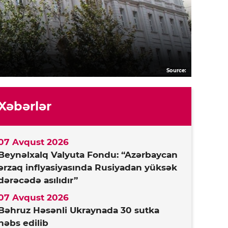
Source:
Xəbərlər
07 Avqust 2026
Beynəlxalq Valyuta Fondu: “Azərbaycan
ərzaq inflyasiyasında Rusiyadan yüksək
dərəcədə asılıdır”
07 Avqust 2026
Bəhruz Həsənli Ukraynada 30 sutka
həbs edilib