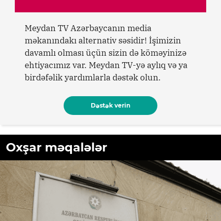
Meydan TV Azərbaycanın media
məkanındakı alternativ səsidir! İşimizin
davamlı olması üçün sizin də köməyinizə
ehtiyacımız var. Meydan TV-yə aylıq və ya
birdəfəlik yardımlarla dəstək olun.
Dəstək verin
Oxşar məqalələr