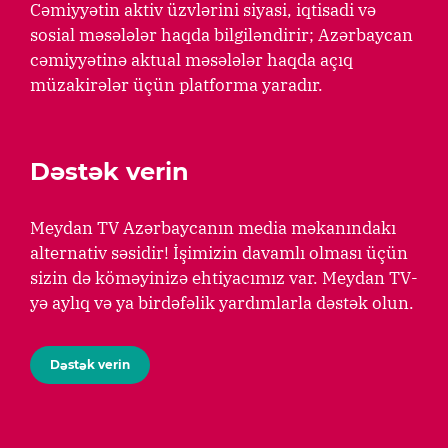
Cəmiyyətin aktiv üzvlərini siyasi, iqtisadi və
sosial məsələlər haqda bilgiləndirir; Azərbaycan
cəmiyyətinə aktual məsələlər haqda açıq
müzakirələr üçün platforma yaradır.
Dəstək verin
Meydan TV Azərbaycanın media məkanındakı
alternativ səsidir! İşimizin davamlı olması üçün
sizin də köməyinizə ehtiyacımız var. Meydan TV-
yə aylıq və ya birdəfəlik yardımlarla dəstək olun.
Dəstək verin