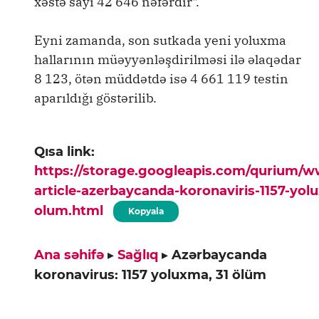
xəstə sayı 42 646 nəfərdir".
Eyni zamanda, son sutkada yeni yoluxma
hallarının müəyyənləşdirilməsi ilə əlaqədar
8 123, ötən müddətdə isə 4 661 119 testin
aparıldığı göstərilib.
Qısa link:
https://storage.googleapis.com/qurium/
article-azerbaycanda-koronaviris-1157-yol
olum.html
Kopyala
Ana səhifə
▸
Sağlıq
▸
Azərbaycanda
koronavirus: 1157 yoluxma, 31 ölüm