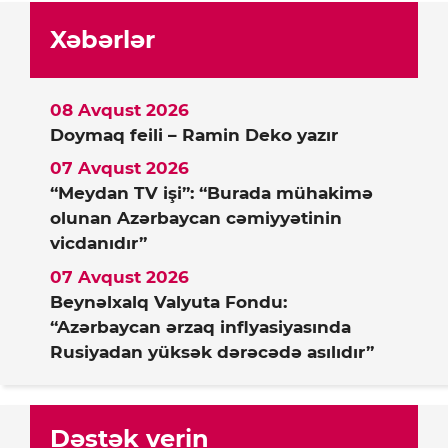
Xəbərlər
08 Avqust 2026
Doymaq feili – Ramin Deko yazır
07 Avqust 2026
“Meydan TV işi”: “Burada mühakimə
olunan Azərbaycan cəmiyyətinin
vicdanıdır”
07 Avqust 2026
Beynəlxalq Valyuta Fondu:
“Azərbaycan ərzaq inflyasiyasında
Rusiyadan yüksək dərəcədə asılıdır”
Dəstək verin