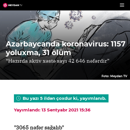
Skip
to
content
Azərbaycanda koronavirus: 1157
yoluxma, 31 ölüm
“Hazırda aktiv xəstə sayı 42 646 nəfərdir”
Foto: Meydan TV
Bu yazı 5 ildən çoxdur ki, yayımlanıb.
Yayımlandı: 13 Sentyabr 2021 15:36
"3065 nəfər sağalıb"