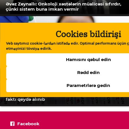
Əvəz Zeynallı: Onkoloji xəstələrin müalicəsi sıfırdır,
çünki sistem buna imkan vermir
Cookies bildirişi
Veb saytımız cookie-lərdən istifadə edir. Optimal performans üçün ç
etməyinizi tövsiyə edirik.
Hamısını qəbul edin
Rədd edin
Parametrlərə gedin
Azərbaycanda meymunçiçəyi virusuna ilk yoluxma
faktı qeydə alınıb
Facebook