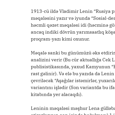
1913-cü ildə Vladimir Lenin “Rusiya p
məqaləsini yazır və iyunda “Sosial-dem
həcmli qəzet məqaləsi idi (həcminə gör
ancaq indiki dövrün yarımsaatlıq köşəl
proqram-yazı kimi oxunur.
Məqalə sanki bu günümüzü əks etdirir
analizini verir (Bu cür aktuallığa Ce
publisistikasında, yaxud Kamyunun “K
rast gəlinir). Və elə bu yazıda da Leni
çevriləcək “Aşağılar istəmirlər, yuxarı
variantını işlədir (Son variantda bu 
kitabında yer alacaqdı).
Leninin məqaləsi məşhur Lena gülləba