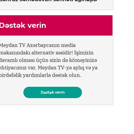
Dəstək verin
Meydan TV Azərbaycanın media
məkanındakı alternativ səsidir! İşimizin
davamlı olması üçün sizin də köməyinizə
ehtiyacımız var. Meydan TV-yə aylıq və ya
birdəfəlik yardımlarla dəstək olun.
Dəstək verin