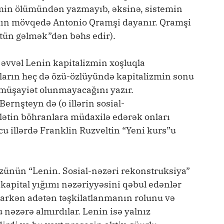
emin ölümündən yazmayıb, əksinə, sistemin
xın mövqedə Antonio Qramşi dayanır. Qramşi
stün gəlmək”dən bəhs edir).
əvvəl Lenin kapitalizmin xoşluqla
arın heç də özü-özlüyündə kapitalizmin sonu
 müşayiət olunmayacağını yazır.
rnşteyn də (o illərin sosial-
ətin böhranlara müdaxilə edərək onları
u illərdə Franklin Ruzveltin “Yeni kurs”u
ünün “Lenin. Sosial-nəzəri rekonstruksiya”
apital yığımı nəzəriyyəsini qəbul edənlər
arkən adətən təşkilatlanmanın rolunu və
 nəzərə almırdılar. Lenin isə yalnız