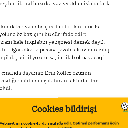
heç bir liberal hazırkə vəziyyətdən islahatlarla
kor dalan və daha çox dəbdə olan ritorika
oluna öz baxışını bu cür ifadə edir:
öhranı hələ inqilabın yetişməsi demək deyil.
r. Əgər ölkədə passiv qəzəbi aktiv narazılıq
nqilabçı sinif yoxdursa, inqilab olmayacaq”.
li cinahda dayanan Erik Xoffer özünün
azılığın istibdadı çökdürən faktorlardan
əkdi.
yasi vəziyyəti bu cümlələrlə xarakterizə
Cookies bildirişi
yasi böhran yetişir. Burjuaziya əksinqilabı
a “dinc inkişaf” (Oxu: stabillik – M.S.)
Veb saytımız cookie-lərdən istifadə edir. Optimal performans üçün
l kisələrini və əxlaqlarını qurban