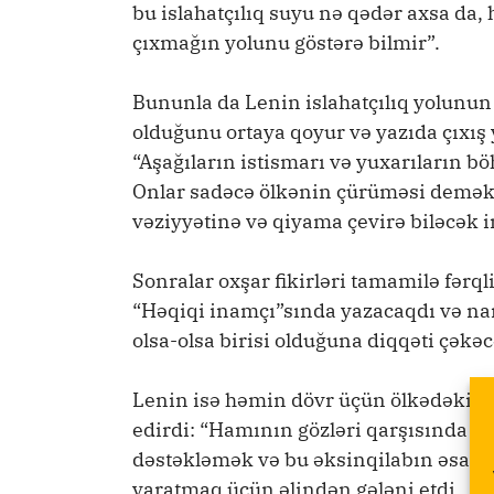
bu islahatçılıq suyu nə qədər axsa da, 
çıxmağın yolunu göstərə bilmir”.
Bununla da Lenin islahatçılıq yolunun 
olduğunu ortaya qoyur və yazıda çıxış y
“Aşağıların istismarı və yuxarıların b
Onlar sadəcə ölkənin çürüməsi deməkdi
vəziyyətinə və qiyama çevirə biləcək i
Sonralar oxşar fikirləri tamamilə fərq
“Həqiqi inamçı”sında yazacaqdı və nar
olsa-olsa birisi olduğuna diqqəti çəkəc
Lenin isə həmin dövr üçün ölkədəki si
edirdi: “Hamının gözləri qarşısında si
dəstəkləmək və bu əksinqilabın əsasınd
yaratmaq üçün əlindən gələni etdi… Pu