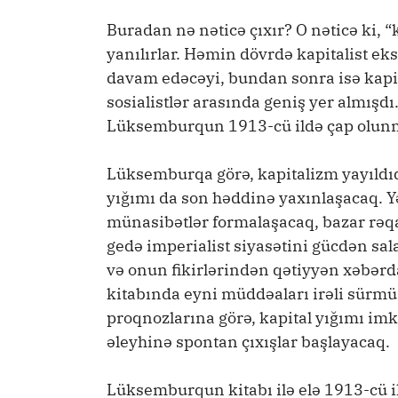
Buradan nə nəticə çıxır? O nəticə ki,
yanılırlar. Həmin dövrdə kapitalist e
davam edəcəyi, bundan sonra isə kapi
sosialistlər arasında geniş yer almış
Lüksemburqun 1913-cü ildə çap olunmu
Lüksemburqa görə, kapitalizm yayıldıqc
yığımı da son həddinə yaxınlaşacaq. Yən
münasibətlər formalaşacaq, bazar rəqab
gedə imperialist siyasətini gücdən sa
və onun fikirlərindən qətiyyən xəbə
kitabında eyni müddəaları irəli sürmü
proqnozlarına görə, kapital yığımı im
əleyhinə spontan çıxışlar başlayacaq.
Lüksemburqun kitabı ilə elə 1913-cü il