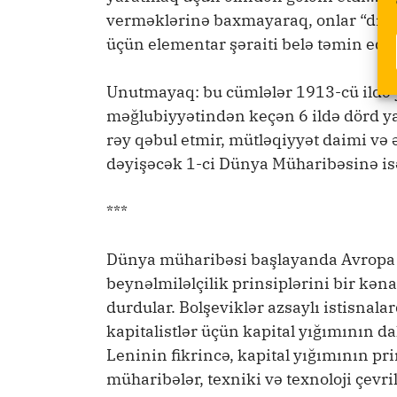
verməklərinə baxmayaraq, onlar “dinc
üçün elementar şəraiti belə təmin edə 
Unutmayaq: bu cümlələr 1913-cü ildə yaz
məğlubiyyətindən keçən 6 ildə dörd ya
rəy qəbul etmir, mütləqiyyət daimi və 
dəyişəcək 1-ci Dünya Müharibəsinə isə 
***
Dünya müharibəsi başlayanda Avropa so
beynəlmiləlçilik prinsiplərini bir kəna
durdular. Bolşeviklər azsaylı istisnal
kapitalistlər üçün kapital yığımının 
Leninin fikrincə, kapital yığımının p
müharibələr, texniki və texnoloji çevril