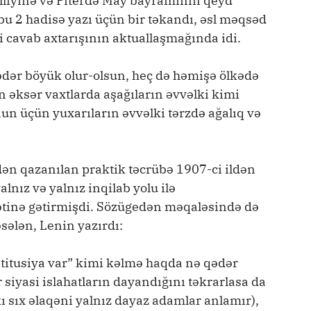
illiyinə və Piterdə May bayramının qeyd
u 2 hadisə yazı üçün bir təkandı, əsl məqsəd
i cavab axtarışının aktuallaşmağında idi.
qədər böyük olur-olsun, heç də həmişə ölkədə
ün əksər vaxtlarda aşağıların əvvəlki kimi
un üçün yuxarıların əvvəlki tərzdə ağalıq və
dən qazanılan praktik təcrübə 1907-ci ildən
lnız və yalnız inqilab yolu ilə
inə gətirmişdi. Sözügedən məqaləsində də
Məsələn, Lenin yazırdı:
stitusiya var” kimi kəlmə haqda nə qədər
 siyasi islahatların dayandığını təkrarlasa da
ı sıx əlaqəni yalnız dayaz adamlar anlamır),