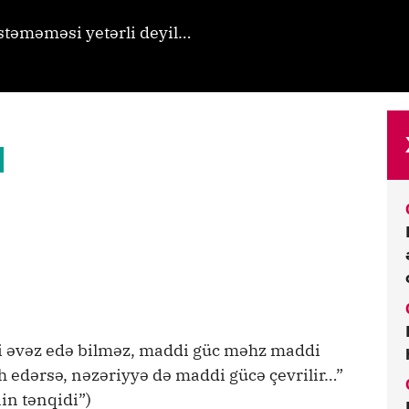
istəməməsi yetərli deyil…
qidi əvəz edə bilməz, maddi güc məhz maddi
th edərsə, nəzəriyyə də maddi gücə çevrilir…”
in tənqidi”)