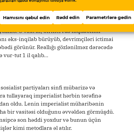
çərəzləri qəbul etməyinizi tövsiyə edirik.
 inkişaf”, “nizam-intizam” və “qanunçuluq”
bilmədilər”.
Hamısını qəbul edin
Rədd edin
Parametrlərə gedin
ılıb. O vaxt ki, birinci rus inqilabının
nı əks-inqilab bürüyüb, devrimçiləri ictimai
əbədi görünür. Reallığı gözlənilməz dərəcədə
vur-tut 1 il qalıb…
sialist partiyaları sinfi mübarizə və
ra tullayaraq imperialist hərbin tərəfinə
ardan oldu. Lenin imperialist müharibənin
daha bir vasitəsi olduğunu əvvəldən görmüşdü.
rinsipcə son həddi yoxdur və bunun üçün
işlər kimi metodlara əl atılır.