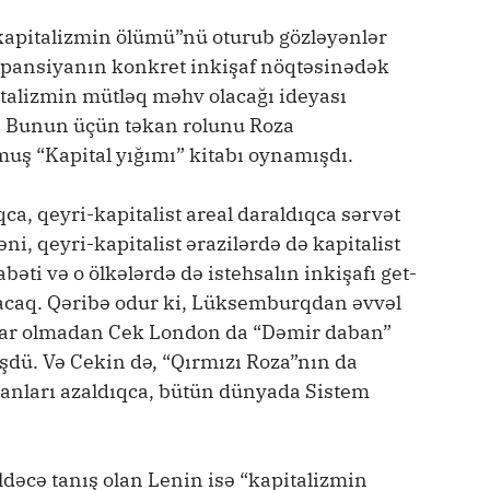
 “kapitalizmin ölümü”nü oturub gözləyənlər
kspansiyanın konkret inkişaf nöqtəsinədək
talizmin mütləq məhv olacağı ideyası
dı. Bunun üçün təkan rolunu Roza
ş “Kapital yığımı” kitabı oynamışdı.
a, qeyri-kapitalist areal daraldıqca sərvət
i, qeyri-kapitalist ərazilərdə də kapitalist
əti və o ölkələrdə də istehsalın inkişafı get-
lacaq. Qəribə odur ki, Lüksemburqdan əvvəl
rdar olmadan Cek London da “Dəmir daban”
şdü. Və Cekin də, “Qırmızı Roza”nın da
kanları azaldıqca, bütün dünyada Sistem
dəcə tanış olan Lenin isə “kapitalizmin