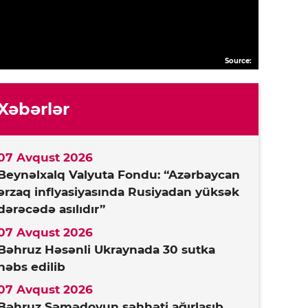
Source:
Xəbərlər
07 Avqust 2026
Beynəlxalq Valyuta Fondu: “Azərbaycan
ərzaq inflyasiyasında Rusiyadan yüksək
dərəcədə asılıdır”
07 Avqust 2026
Bəhruz Həsənli Ukraynada 30 sutka
həbs edilib
07 Avqust 2026
Bəhruz Səmədovun səhhəti ağırlaşıb