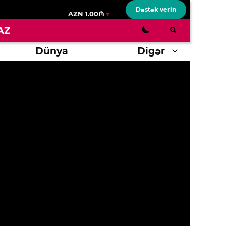
Dəstək verin
AZN 1.00₼
AZ
Dünya
Digər