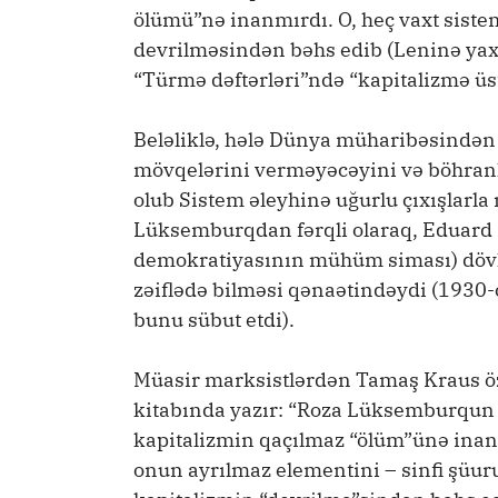
ölümü”nə inanmırdı. O, heç vaxt sist
devrilməsindən bəhs edib (Leninə ya
“Türmə dəftərləri”ndə “kapitalizmə ü
Beləliklə, hələ Dünya müharibəsindən 
mövqelərini verməyəcəyini və böhranl
olub Sistem əleyhinə uğurlu çıxışlarla
Lüksemburqdan fərqli olaraq, Eduard Be
demokratiyasının mühüm siması) dövl
zəiflədə bilməsi qənaətindəydi (1930-c
bunu sübut etdi).
Müasir marksistlərdən Tamaş Kraus öz
kitabında yazır: “Roza Lüksemburqun k
kapitalizmin qaçılmaz “ölüm”ünə inan
onun ayrılmaz elementini – sinfi şüuru