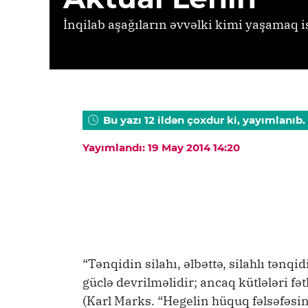
İnqilab aşağıların əvvəlki kimi yaşamaq 
Bu yazı 12 ildən çoxdur ki, yayımlanıb.
Yayımlandı: 19 May 2014 14:20
“Tənqidin silahı, əlbəttə, silahlı tən
güclə devrilməlidir; ancaq kütlələri fə
(Karl Marks. “Hegelin hüquq fəlsəfəsin