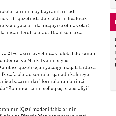
roletariatının may bayramları” adlı
okrat” qəzetində dərc etdirir. Bu, kiçik
ə künc yazıları ilə müqayisə etmək olar),
ərindən fərqli olaraq, 100 il sonra da
 və 21-ci əsrin əvvəlindəki qlobal durumun
k Londonun və Mark Tvenin siyasi
ambio” qəzeti üçün yazdığı məqalələrdə də
n ilk dəfə olaraq sonralar qanadlı kəlməyə
lar isə bacarmırlar” formulunun birinci
ifadə “Kommunizmin solluq uşaq xəstəliyi”
ranının (Qızıl mədəni fəhlələrinin