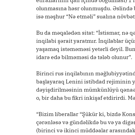
etirazlarının qan içində boğulması) 1 
olunmasına həsr olunmuşdu. Əslində b
isə məşhur “Nə etməli” sualına növbət
Bu da məqalədən sitat: “İstismar, nə 
inqilabi şərait yaratmır. İnqilablar üç
yaşamaq istəməməsi yetərli deyil. Bun
idarə edə bilməməsi də tələb olunur”.
Birinci rus inqilabının məğlubiyyətin
başlayaraq Lenini istibdad rejiminin ya
dəyişdirilməsinin mümkünlüyü qənaət
o, bir daha bu fikri inkişaf etdirirdi. 
“Bizim liberallar “Şükür ki, bizdə Kon
çərənləsə və gündəlikdə bu və ya digər
(birinci və ikinci müddəalar arasındak