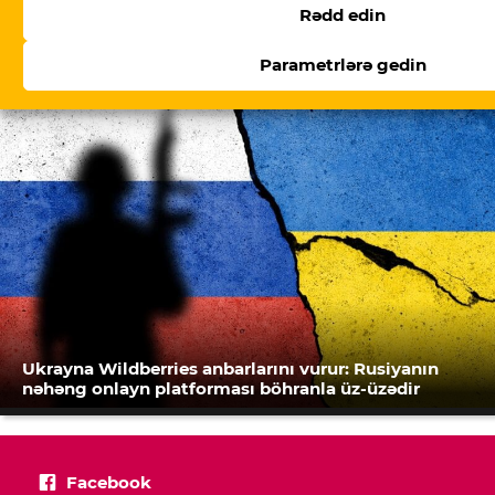
Rədd edin
Həbsdə olan ictimai fəalın cəzası ağırlaşdırılıb
Parametrlərə gedin
Ukrayna Wildberries anbarlarını vurur: Rusiyanın
nəhəng onlayn platforması böhranla üz-üzədir
Facebook