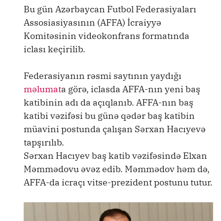
Bu gün Azərbaycan Futbol Federasiyaları
Assosiasiyasının (AFFA) İcraiyyə
Komitəsinin videokonfrans formatında
iclası keçirilib.
Federasiyanın rəsmi saytının yaydığı
məlumat
a görə, iclasda AFFA-nın yeni baş
katibinin adı da açıqlanıb. AFFA-nın baş
katibi vəzifəsi bu günə qədər baş katibin
müavini postunda çalışan Sərxan Hacıyevə
tapşırılıb.
Sərxan Hacıyev baş katib vəzifəsində Elxan
Məmmədovu əvəz edib. Məmmədov həm də,
AFFA-da icraçı vitse-prezident postunu tutur.