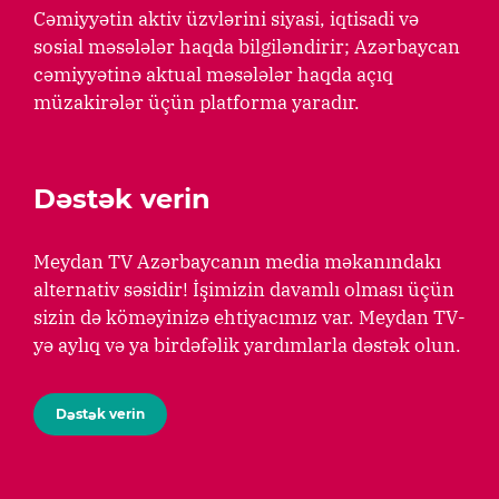
Cəmiyyətin aktiv üzvlərini siyasi, iqtisadi və
sosial məsələlər haqda bilgiləndirir; Azərbaycan
cəmiyyətinə aktual məsələlər haqda açıq
müzakirələr üçün platforma yaradır.
Dəstək verin
Meydan TV Azərbaycanın media məkanındakı
alternativ səsidir! İşimizin davamlı olması üçün
sizin də köməyinizə ehtiyacımız var. Meydan TV-
yə aylıq və ya birdəfəlik yardımlarla dəstək olun.
Dəstək verin