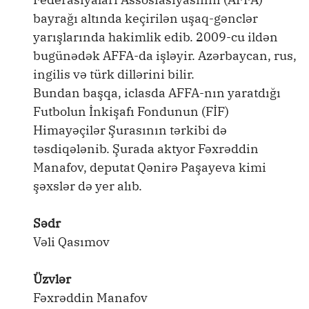
bayrağı altında keçirilən uşaq-gənclər
yarışlarında hakimlik edib. 2009-cu ildən
bugünədək AFFA-da işləyir. Azərbaycan, rus,
ingilis və türk dillərini bilir.
Bundan başqa, iclasda AFFA-nın yaratdığı
Futbolun İnkişafı Fondunun (FİF)
Himayəçilər Şurasının tərkibi də
təsdiqələnib. Şurada aktyor Fəxrəddin
Manafov, deputat Qənirə Paşayeva kimi
şəxslər də yer alıb.
Sədr
Vəli Qasımov
Üzvlər
Fəxrəddin Manafov