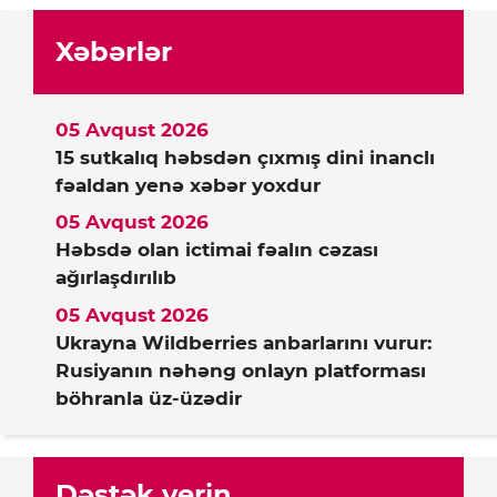
Xəbərlər
05 Avqust 2026
15 sutkalıq həbsdən çıxmış dini inanclı
fəaldan yenə xəbər yoxdur
05 Avqust 2026
Həbsdə olan ictimai fəalın cəzası
ağırlaşdırılıb
05 Avqust 2026
Ukrayna Wildberries anbarlarını vurur:
Rusiyanın nəhəng onlayn platforması
böhranla üz-üzədir
Dəstək verin