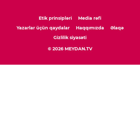
Etik prinsipləri
Media rəfi
Yazarlar üçün qaydalar
Haqqımızda
Əlaqə
Gizlilik siyasəti
© 2026 MEYDAN.TV