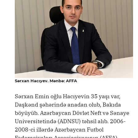
Sərxan Hacıyev. Mənbə: AFFA
Sərxan Emin oğlu Hacıyevin 35 yaşı var,
Daşkənd şəhərində anadan olub, Bakıda
böyüyüb. Azərbaycan Dövlət Neft və Sənaye
Universitetində (ADNSU) təhsil alıb. 2006-
2008-ci illərdə Azərbaycan Futbol
Federasiyaları Assosiasiyasının (AFFA)