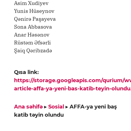
Asim Xudiyev
Yunis Hüseynov
Qənirə Paşayeva
Sona Abbasova
Anar Həsənov
Rüstəm Əfsərli
Şaiq Qəribzadə
Qısa link:
https://storage.googleapis.com/qurium/
article-affa-ya-yeni-bas-katib-teyin-olund
Ana səhifə
▸
Sosial
▸
AFFA-ya yeni baş
katib təyin olundu