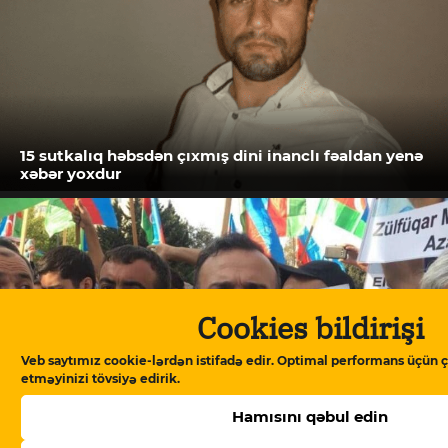
15 sutkalıq həbsdən çıxmış dini inanclı fəaldan yenə
xəbər yoxdur
Cookies bildirişi
Veb saytımız cookie-lərdən istifadə edir. Optimal performans üçün ç
etməyinizi tövsiyə edirik.
Hamısını qəbul edin