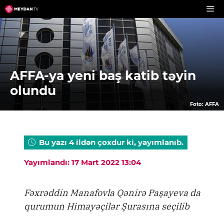
Skip
to
content
AFFA-ya yeni baş katib təyin
olundu
Foto: AFFA
Bu yazı 4 ildən çoxdur ki, yayımlanıb.
Yayımlandı: 17 Mart 2022 13:04
Fəxrəddin Manafovla Qənirə Paşayeva da
qurumun Himayəçilər Şurasına seçilib