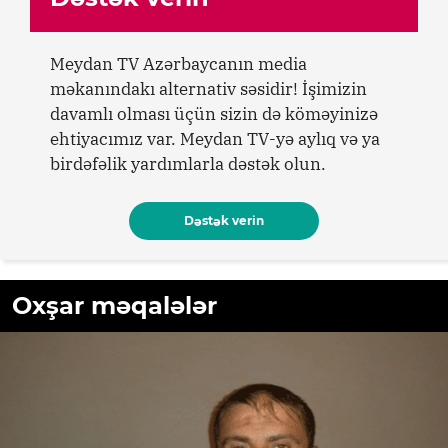
Meydan TV Azərbaycanın media
məkanındakı alternativ səsidir! İşimizin
davamlı olması üçün sizin də köməyinizə
ehtiyacımız var. Meydan TV-yə aylıq və ya
birdəfəlik yardımlarla dəstək olun.
Dəstək verin
Oxşar məqalələr