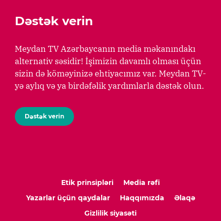
Dəstək verin
Meydan TV Azərbaycanın media məkanındakı
alternativ səsidir! İşimizin davamlı olması üçün
sizin də köməyinizə ehtiyacımız var. Meydan TV-
yə aylıq və ya birdəfəlik yardımlarla dəstək olun.
Dəstək verin
Etik prinsipləri
Media rəfi
Yazarlar üçün qaydalar
Haqqımızda
Əlaqə
Gizlilik siyasəti