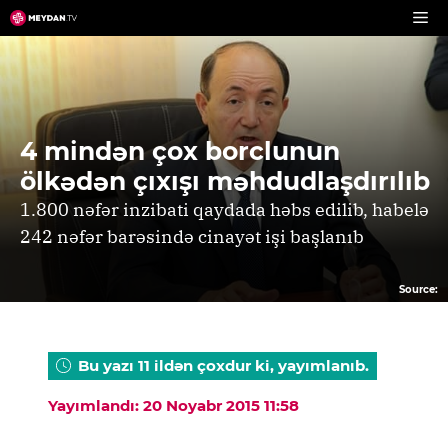
Skip
to
content
4 mindən çox borclunun
ölkədən çıxışı məhdudlaşdırılıb
1.800 nəfər inzibati qaydada həbs edilib, habelə
242 nəfər barəsində cinayət işi başlanıb
Source:
Bu yazı 11 ildən çoxdur ki, yayımlanıb.
Yayımlandı: 20 Noyabr 2015 11:58