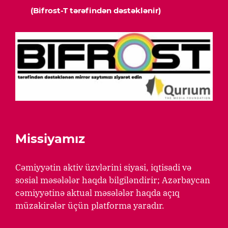
(Bifrost-T tərəfindən dəstəklənir)
Missiyamız
Cəmiyyətin aktiv üzvlərini siyasi, iqtisadi və
sosial məsələlər haqda bilgiləndirir; Azərbaycan
cəmiyyətinə aktual məsələlər haqda açıq
müzakirələr üçün platforma yaradır.