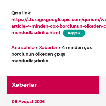
Qısa link:
https://storage.googleapis.com/qurium/
article-4-minden-cox-borclunun-olkeden-ci
mehdudlasdirilib.html
Kopyala
Ana səhifə
▸
Xəbərlər
▸
4 mindən çox
borclunun ölkədən çıxışı
məhdudlaşdırılıb
Xəbərlər
08 Avqust 2026