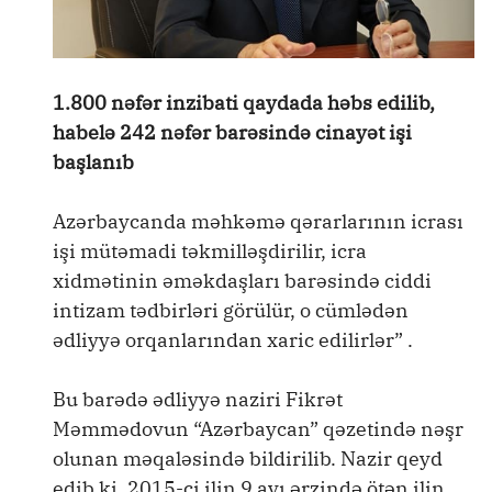
1.800 nəfər inzibati qaydada həbs edilib,
habelə 242 nəfər barəsində cinayət işi
başlanıb
Azərbaycanda məhkəmə qərarlarının icrası
işi mütəmadi təkmilləşdirilir, icra
xidmətinin əməkdaşları barəsində ciddi
intizam tədbirləri görülür, o cümlədən
ədliyyə orqanlarından xaric edilirlər” .
Bu barədə ədliyyə naziri Fikrət
Məmmədovun “Azərbaycan” qəzetində nəşr
olunan məqaləsində bildirilib. Nazir qeyd
edib ki, 2015-ci ilin 9 ayı ərzində ötən ilin