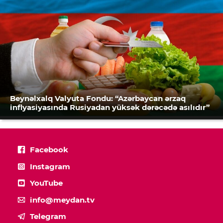
Beynəlxalq Valyuta Fondu: “Azərbaycan ərzaq
inflyasiyasında Rusiyadan yüksək dərəcədə asılıdır”
Facebook
Instagram
YouTube
info@meydan.tv
Telegram