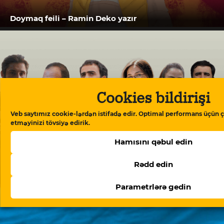
Doymaq feili – Ramin Deko yazır
Cookies bildirişi
Veb saytımız cookie-lərdən istifadə edir. Optimal performans üçün ç
etməyinizi tövsiyə edirik.
Hamısını qəbul edin
Rədd edin
“Meydan TV işi”: “Burada mühakimə olunan
Azərbaycan cəmiyyətinin vicdanıdır”
Parametrlərə gedin