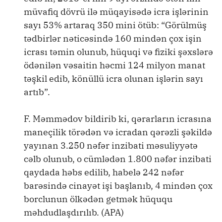
müvafiq dövrü ilə müqayisədə icra işlərinin
sayı 53% artaraq 350 mini ötüb: “Görülmüş
tədbirlər nəticəsində 160 mindən çox işin
icrası təmin olunub, hüquqi və fiziki şəxslərə
ödənilən vəsaitin həcmi 124 milyon manat
təşkil edib, könüllü icra olunan işlərin sayı
artıb”.
F. Məmmədov bildirib ki, qərarların icrasına
maneçilik törədən və icradan qərəzli şəkildə
yayınan 3.250 nəfər inzibati məsuliyyətə
cəlb olunub, o cümlədən 1.800 nəfər inzibati
qaydada həbs edilib, habelə 242 nəfər
barəsində cinayət işi başlanıb, 4 mindən çox
borclunun ölkədən getmək hüququ
məhdudlaşdırılıb. (APA)