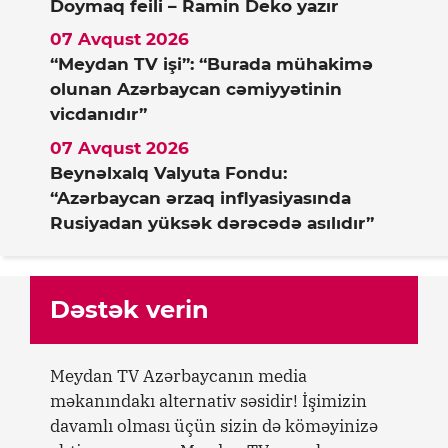
Doymaq feili – Ramin Deko yazır
07 Avqust 2026
“Meydan TV işi”: “Burada mühakimə
olunan Azərbaycan cəmiyyətinin
vicdanıdır”
07 Avqust 2026
Beynəlxalq Valyuta Fondu:
“Azərbaycan ərzaq inflyasiyasında
Rusiyadan yüksək dərəcədə asılıdır”
Dəstək verin
Meydan TV Azərbaycanın media
məkanındakı alternativ səsidir! İşimizin
davamlı olması üçün sizin də köməyinizə