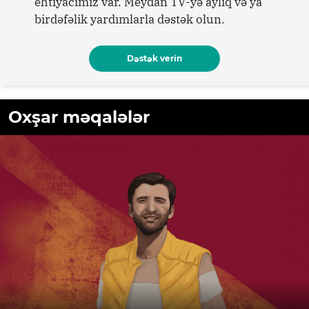
ehtiyacımız var. Meydan TV-yə aylıq və ya
birdəfəlik yardımlarla dəstək olun.
Dəstək verin
Oxşar məqalələr