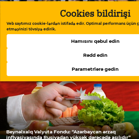
Cookies bildirişi
Veb saytımız cookie-lərdən istifadə edir. Optimal performans üçün ç
etməyinizi tövsiyə edirik.
“Meydan TV işi”: “Burada mühakimə olunan
Azərbaycan cəmiyyətinin vicdanıdır”
Hamısını qəbul edin
Rədd edin
Parametrlərə gedin
Beynəlxalq Valyuta Fondu: “Azərbaycan ərzaq
inflyasiyasında Rusiyadan yüksək dərəcədə asılıdır”