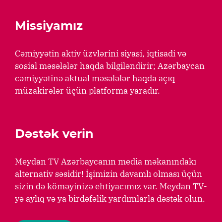
Missiyamız
Cəmiyyətin aktiv üzvlərini siyasi, iqtisadi və
sosial məsələlər haqda bilgiləndirir; Azərbaycan
cəmiyyətinə aktual məsələlər haqda açıq
müzakirələr üçün platforma yaradır.
Dəstək verin
Meydan TV Azərbaycanın media məkanındakı
alternativ səsidir! İşimizin davamlı olması üçün
sizin də köməyinizə ehtiyacımız var. Meydan TV-
yə aylıq və ya birdəfəlik yardımlarla dəstək olun.