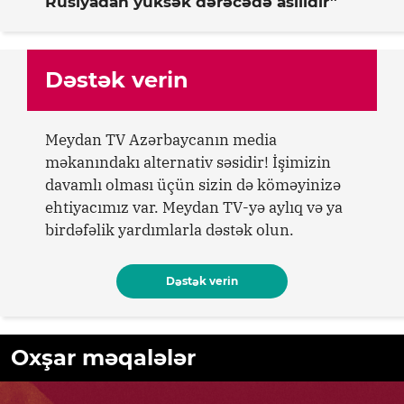
Rusiyadan yüksək dərəcədə asılıdır”
Dəstək verin
Meydan TV Azərbaycanın media
məkanındakı alternativ səsidir! İşimizin
davamlı olması üçün sizin də köməyinizə
ehtiyacımız var. Meydan TV-yə aylıq və ya
birdəfəlik yardımlarla dəstək olun.
Dəstək verin
Oxşar məqalələr