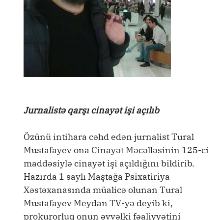
Jurnalistə qarşı cinayət işi açılıb
Özünü intihara cəhd edən jurnalist Tural
Mustafayev ona Cinayət Məcəlləsinin 125-ci
maddəsiylə cinayət işi açıldığını bildirib.
Hazırda 1 saylı Maştağa Psixatiriya
Xəstəxanasında müalicə olunan Tural
Mustafayev Meydan TV-yə deyib ki,
prokurorluq onun əvvəlki fəaliyyətini