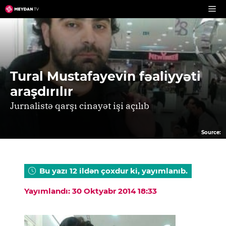
Skip
to
content
Tural Mustafayevin fəaliyyəti
araşdırılır
Jurnalistə qarşı cinayət işi açılıb
Source:
Bu yazı 12 ildən çoxdur ki, yayımlanıb.
Yayımlandı: 30 Oktyabr 2014 18:33