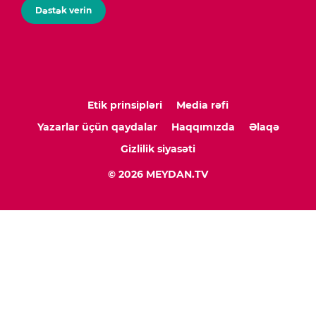
Dəstək verin
Etik prinsipləri
Media rəfi
Yazarlar üçün qaydalar
Haqqımızda
Əlaqə
Gizlilik siyasəti
© 2026 MEYDAN.TV