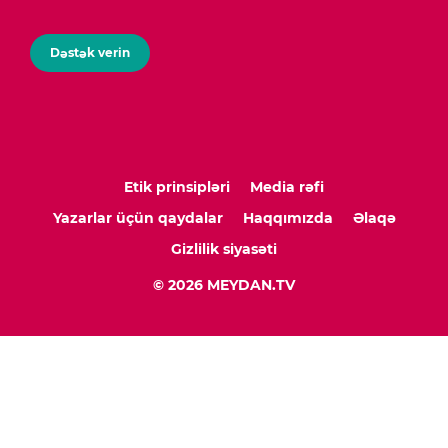
Dəstək verin
Etik prinsipləri
Media rəfi
Yazarlar üçün qaydalar
Haqqımızda
Əlaqə
Gizlilik siyasəti
© 2026 MEYDAN.TV