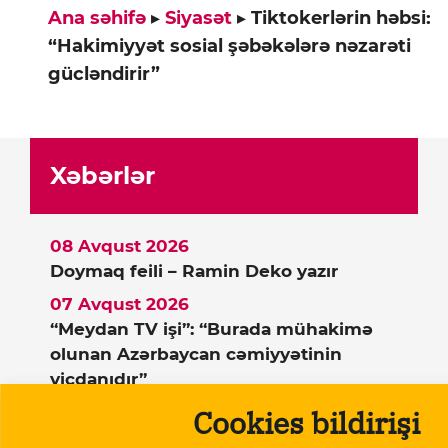
Ana səhifə
▸
Siyasət
▸
Tiktokerlərin həbsi:
“Hakimiyyət sosial şəbəkələrə nəzarəti
gücləndirir”
Xəbərlər
08 Avqust 2026
Doymaq feili – Ramin Deko yazır
07 Avqust 2026
“Meydan TV işi”: “Burada mühakimə
olunan Azərbaycan cəmiyyətinin
vicdanıdır”
Cookies bildirişi
07 Avqust 2026
Beynəlxalq Valyuta Fondu: