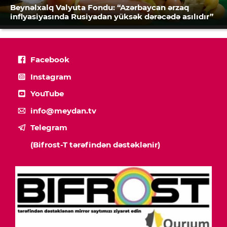
Beynəlxalq Valyuta Fondu: “Azərbaycan ərzaq
inflyasiyasında Rusiyadan yüksək dərəcədə asılıdır”
Facebook
Instagram
YouTube
info@meydan.tv
Telegram
(Bifrost-T tərəfindən dəstəklənir)