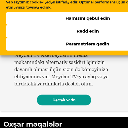
Veb saytımız cookie-lərdən istifadə edir. Optimal performans üçün ç
“Azərbaycan ərzaq inflyasiyasında
etməyinizi tövsiyə edirik.
Rusiyadan yüksək dərəcədə asılıdır”
Hamısını qəbul edin
Rədd edin
Dəstək verin
Parametrlərə gedin
Meydan TV Azərbaycanın media
məkanındakı alternativ səsidir! İşimizin
davamlı olması üçün sizin də köməyinizə
ehtiyacımız var. Meydan TV-yə aylıq və ya
birdəfəlik yardımlarla dəstək olun.
Dəstək verin
Oxşar məqalələr