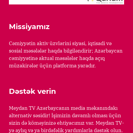
Missiyamız
Cəmiyyətin aktiv üzvlərini siyasi, iqtisadi və
sosial məsələlər haqda bilgiləndirir; Azərbaycan
cəmiyyətinə aktual məsələlər haqda açıq
müzakirələr üçün platforma yaradır.
Dəstək verin
Meydan TV Azərbaycanın media məkanındakı
alternativ səsidir! İşimizin davamlı olması üçün
sizin də köməyinizə ehtiyacımız var. Meydan TV-
yə aylıq və ya birdəfəlik yardımlarla dəstək olun.