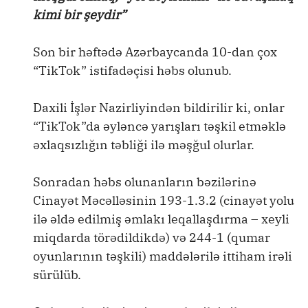
kimi bir şeydir”
Son bir həftədə Azərbaycanda 10-dan çox
“TikTok” istifadəçisi həbs olunub.
Daxili İşlər Nazirliyindən bildirilir ki, onlar
“TikTok”da əyləncə yarışları təşkil etməklə
əxlaqsızlığın təbliği ilə məşğul olurlar.
Sonradan həbs olunanların bəzilərinə
Cinayət Məcəlləsinin 193-1.3.2 (cinayət yolu
ilə əldə edilmiş əmlakı leqallaşdırma – xeyli
miqdarda törədildikdə) və 244-1 (qumar
oyunlarının təşkili) maddələrilə ittiham irəli
sürülüb.