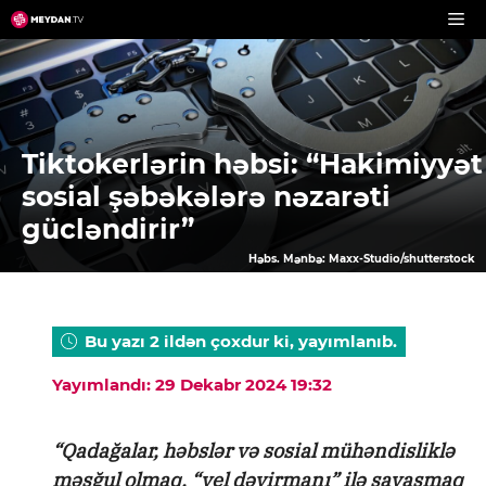
Skip
to
content
Tiktokerlərin həbsi: “Hakimiyyət
sosial şəbəkələrə nəzarəti
gücləndirir”
Həbs. Mənbə: Maxx-Studio/shutterstock
Bu yazı 2 ildən çoxdur ki, yayımlanıb.
Yayımlandı: 29 Dekabr 2024 19:32
“Qadağalar, həbslər və sosial mühəndisliklə
məşğul olmaq, “yel dəyirmanı” ilə savaşmaq