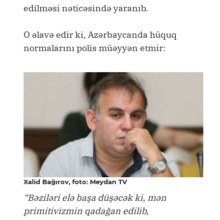
edilməsi nəticəsində yaranıb.
O əlavə edir ki, Azərbaycanda hüquq
normalarını polis müəyyən etmir:
Xalid Bağırov, foto: Meydan TV
“Bəziləri elə başa düşəcək ki, mən
primitivizmin qadağan edilib,