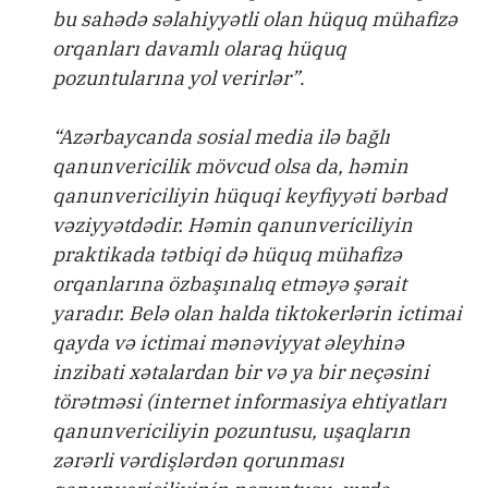
bu sahədə səlahiyyətli olan hüquq mühafizə
orqanları davamlı olaraq hüquq
pozuntularına yol verirlər”
.
“Azərbaycanda sosial media ilə bağlı
qanunvericilik mövcud olsa da, həmin
qanunvericiliyin hüquqi keyfiyyəti bərbad
vəziyyətdədir. Həmin qanunvericiliyin
praktikada tətbiqi də hüquq mühafizə
orqanlarına özbaşınalıq etməyə şərait
yaradır. Belə olan halda tiktokerlərin ictimai
qayda və ictimai mənəviyyat əleyhinə
inzibati xətalardan bir və ya bir neçəsini
törətməsi (internet informasiya ehtiyatları
qanunvericiliyin pozuntusu, uşaqların
zərərli vərdişlərdən qorunması