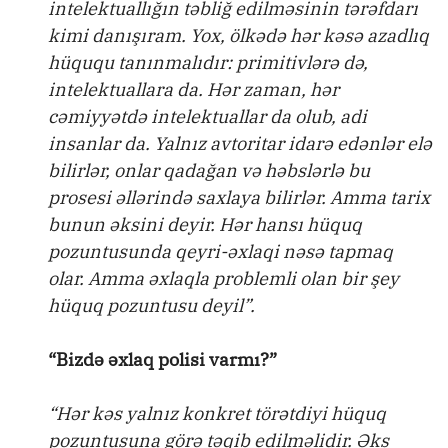
intelektuallığın təbliğ edilməsinin tərəfdarı
kimi danışıram. Yox, ölkədə hər kəsə azadlıq
hüququ tanınmalıdır: primitivlərə də,
intelektuallara da. Hər zaman, hər
cəmiyyətdə intelektuallar da olub, adi
insanlar da. Yalnız avtoritar idarə edənlər elə
bilirlər, onlar qadağan və həbslərlə bu
prosesi əllərində saxlaya bilirlər. Amma tarix
bunun əksini deyir. Hər hansı hüquq
pozuntusunda qeyri-əxlaqi nəsə tapmaq
olar. Amma əxlaqla problemli olan bir şey
hüquq pozuntusu deyil”.
“Bizdə əxlaq polisi varmı?”
“Hər kəs yalnız konkret törətdiyi hüquq
pozuntusuna görə təqib edilməlidir. Əks