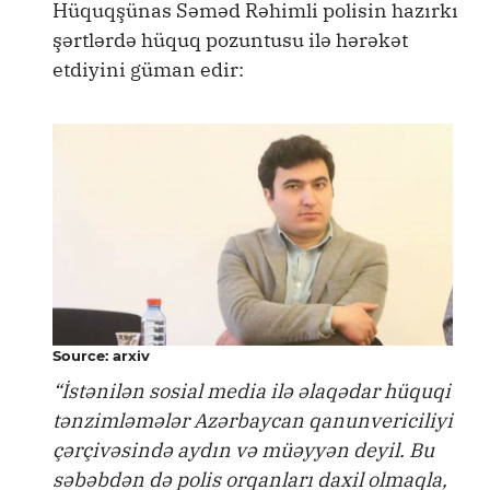
Hüquqşünas Səməd Rəhimli polisin hazırkı
şərtlərdə hüquq pozuntusu ilə hərəkət
etdiyini güman edir:
Source: arxiv
“İstənilən sosial media ilə əlaqədar hüquqi
tənzimləmələr Azərbaycan qanunvericiliyi
çərçivəsində aydın və müəyyən deyil. Bu
səbəbdən də polis orqanları daxil olmaqla,