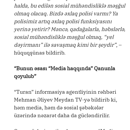
halda, bu edilən sosial mühəndisliklə məşğul
olmaq olacaq. Bizdə əxlaq polisi varmı? Ya
polisimiz artıq əxlaq polisi funksiyasını
yerinə yetirir? Məncə, qadağalarla, həbslərlə,
sosial mühəndisliklə məşğul olmaq, “yel
dəyirmanı” ilə savaşmaq kimi bir şeydir”
, –
hüquqşünas bildirib.
“Bunun əsası “Media haqqında” Qanunla
qoyulub”
“Turan” informasiya agentliyinin rəhbəri
Mehman Əliyev Meydan TV-yə bildirib ki,
həm media, həm də sosial şəbəkələr
üzərində nəzarət daha da gücləndirilir.