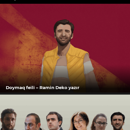
Doymaq feili – Ramin Deko yazır