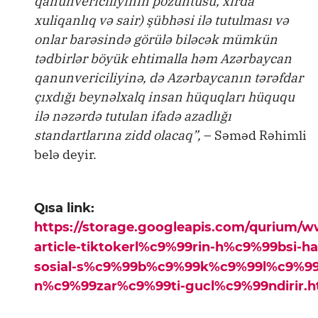
qanunvericiliyinin pozuntusu, xırda
xuliqanlıq və sair) şübhəsi ilə tutulması və
onlar barəsində görülə biləcək mümkün
tədbirlər böyük ehtimalla həm Azərbaycan
qanunvericiliyinə, də Azərbaycanın tərəfdar
çıxdığı beynəlxalq insan hüquqları hüququ
ilə nəzərdə tutulan ifadə azadlığı
standartlarına zidd olacaq”,
– Səməd Rəhimli
belə deyir.
Qısa link:
https://storage.googleapis.com/qurium/
article-tiktokerl%c9%99rin-h%c9%99bsi-
sosial-s%c9%99b%c9%99k%c9%99l%c9%9
n%c9%99zar%c9%99ti-gucl%c9%99ndirir.h