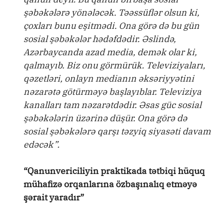
şəbəkələrə yönələcək. Təəssüflər olsun ki,
çoxları bunu eşitmədi. Ona görə də bu gün
sosial şəbəkələr hədəfdədir. Əslində,
Azərbaycanda azad media, demək olar ki,
qalmayıb. Biz onu görmürük. Televiziyaları,
qəzetləri, onlayn medianın əksəriyyətini
nəzarətə götürməyə başlayıblar. Televiziya
kanalları tam nəzarətdədir. Əsas güc sosial
şəbəkələrin üzərinə düşür. Ona görə də
sosial şəbəkələrə qarşı təzyiq siyasəti davam
edəcək”.
“Qanunvericiliyin praktikada tətbiqi hüquq
mühafizə orqanlarına özbaşınalıq etməyə
şərait yaradır”