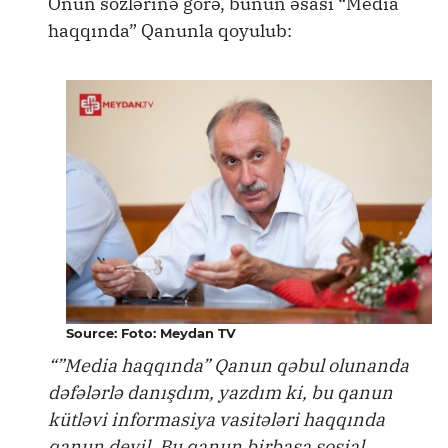
Onun sözlərinə görə, bunun əsası “Media
haqqında” Qanunla qoyulub:
Source: Foto: Meydan TV
“”Media haqqında” Qanun qəbul olunanda
dəfələrlə danışdım, yazdım ki, bu qanun
kütləvi informasiya vasitələri haqqında
qanun deyil. Bu qanun birbaşa sosial