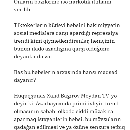
Onların bəzilərinə isə narkotik ittihamı
verilib.
Tiktokerlərin kütləvi həbsini hakimiyyətin
sosial medialara qarşı apardığı repressiya
trendi kimi qiymətləndirənlər, həmçinin
bunun ifadə azadlığına qarşı olduğunu
deyənlər də var.
Bəs bu həbslərin arxasında hansı məqsəd
dayanır?
Hüquqşünas Xalid Bağırov Meydan TV-yə
deyir ki, Azərbaycanda primitivliyin trend
olmasının səbəbi ölkədə ciddi müzakirə
aparmaq istəyənlərin həbsi, bu mövzuların
qadağan edilməsi və ya özünə senzura tətbiq