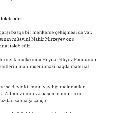
tələb edir
qarşı başqa bir məhkəmə çəkişməsi də var.
ısının müavini Mahir Mirzəyev onu
at tələb edir.
nternet kanallarında Heydər Əliyev Fondunun
əsaitlərin mənimsənilməsi haqda material
v isə deyir ki, onun yaydığı məlumatlar
ə, C.Zabidov onun və başqa məmurların
özdən salmağa çalışır.