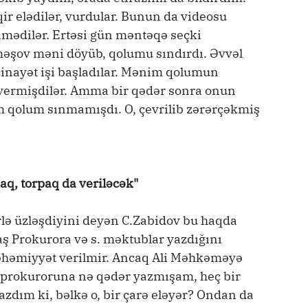
ir elədilər, vurdular. Bunun da videosu
ənmədilər. Ertəsi gün məntəqə seçki
əşov məni döyüb, qolumu sındırdı. Əvvəl
ayət işi başladılar. Mənim qolumun
 vermişdilər. Amma bir qədər sonra onun
m qolum sınmamışdı. O, çevrilib zərərçəkmiş
aq, torpaq da veriləcək"
lə üzləşdiyini deyən C.Zabidov bu haqda
ş Prokurora və s. məktublar yazdığını
 əhəmiyyət verilmir. Ancaq Ali Məhkəməyə
n prokuroruna nə qədər yazmışam, heç bir
zdım ki, bəlkə o, bir çarə eləyər? Ondan da