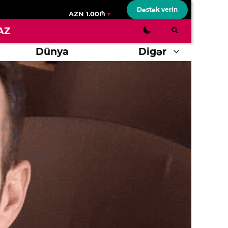
Dəstək verin
AZN 1.00₼
AZ
Dünya
Digər