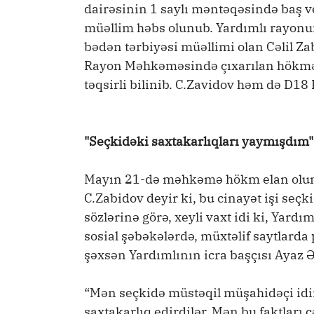
dairəsinin 1 saylı məntəqəsində baş v
müəllim həbs olunub. Yardımlı rayonu
bədən tərbiyəsi müəllimi olan Cəlil Zab
Rayon Məhkəməsində çıxarılan hökmə ə
təqsirli bilinib. C.Zavidov həm də D18
"Seçkidəki saxtakarlıqları yaymışdım"
Mayın 21-də məhkəmə hökm elan olu
C.Zabidov deyir ki, bu cinayət işi se
sözlərinə görə, xeyli vaxt idi ki, Yardı
sosial şəbəkələrdə, müxtəlif saytlarda 
şəxsən Yardımlının icra başçısı Ayaz Ə
“Mən seçkidə müstəqil müşahidəçi idi
saxtakarlıq edirdilər. Mən bu faktları 