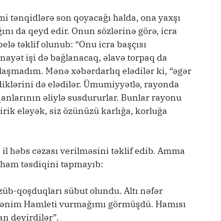
mi tənqidlərə son qoyacağı halda, ona yaxşı
ğını da qeyd edir. Onun sözlərinə görə, icra
lə təklif olunub: “Onu icra başçısı
inayət işi də bağlanacaq, əlavə torpaq da
ılaşmadım. Mənə xəbərdarlıq elədilər ki, “əgər
iklərini də elədilər. Ümumiyyətlə, rayonda
anlarının əliylə susdururlar. Bunlar rayonu
əyirik eləyək, siz özünüzü karlığa, korluğa
l həbs cəzası verilməsini təklif edib. Amma
iham təsdiqini tapmayıb:
üzüb-qoşduqları sübut olundu. Altı nəfər
 mənim Hamleti vurmağımı görmüşdü. Hamısı
an deyirdilər”.