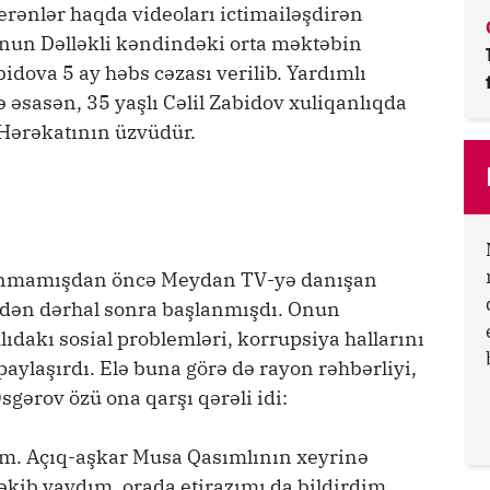
erənlər haqda videoları ictimailəşdirən
nun Dəlləkli kəndindəki orta məktəbin
idova 5 ay həbs cəzası verilib. Yardımlı
sasən, 35 yaşlı Cəlil Zabidov xuliqanlıqda
 Hərəkatının üzvüdür.
nmamışdan öncə Meydan TV-yə danışan
çkidən dərhal sonra başlanmışdı. Onun
mlıdakı sosial problemləri, korrupsiya hallarını
paylaşırdı. Elə buna görə də rayon rəhbərliyi,
sgərov özü ona qarşı qərəli idi:
m. Açıq-aşkar Musa Qasımlının xeyrinə
çəkib yaydım, orada etirazımı da bildirdim.