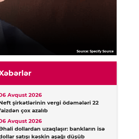
Source: Specify Source
Xəbərlər
06 Avqust 2026
Neft şirkətlərinin vergi ödəmələri 22
faizdən çox azalıb
06 Avqust 2026
Əhali dollardan uzaqlaşır: bankların isə
dollar satışı kəskin aşağı düşüb