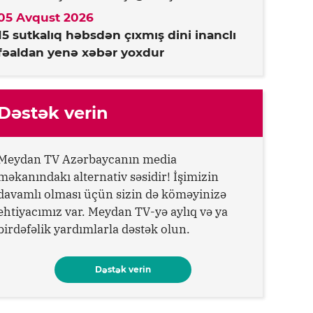
05 Avqust 2026
15 sutkalıq həbsdən çıxmış dini inanclı
fəaldan yenə xəbər yoxdur
Dəstək verin
Meydan TV Azərbaycanın media
məkanındakı alternativ səsidir! İşimizin
davamlı olması üçün sizin də köməyinizə
ehtiyacımız var. Meydan TV-yə aylıq və ya
birdəfəlik yardımlarla dəstək olun.
Dəstək verin