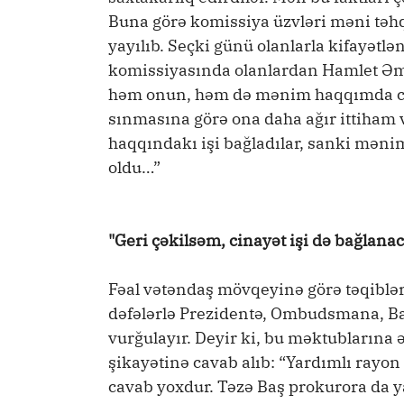
Buna görə komissiya üzvləri məni təhq
yayılıb. Seçki günü olanlarla kifayətl
komissiyasında olanlardan Hamlet Əm
həm onun, həm də mənim haqqımda cin
sınmasına görə ona daha ağır ittiham
haqqındakı işi bağladılar, sanki məni
oldu…”
"Geri çəkilsəm, cinayət işi də bağlanac
Fəal vətəndaş mövqeyinə görə təqiblər
dəfələrlə Prezidentə, Ombudsmana, Ba
vurğulayır. Deyir ki, bu məktublarına
şikayətinə cavab alıb: “Yardımlı rayo
cavab yoxdur. Təzə Baş prokurora da ya