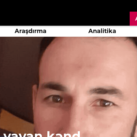
Araşdırma
Analitika
r yayan kənd