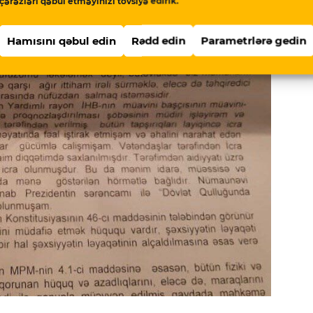
çərəzləri qəbul etməyinizi tövsiyə edirik.
Hamısını qəbul edin
Rədd edin
Parametrlərə gedin