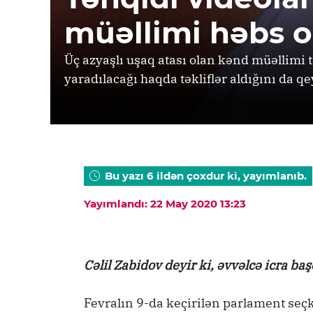
müəllimi həbs 
Üç azyaşlı uşaq atası olan kənd müəllimi 
yaradılacağı haqda təkliflər aldığını da qe
Bu yazı 6 ildən çoxdur ki, yayımlanıb.
Yayımlandı: 22 May 2020 13:23
Cəlil Zabidov deyir ki, əvvəlcə icra baş
Fevralın 9-da keçirilən parlament seçk