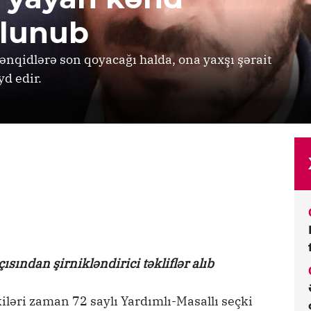
olunub
tənqidlərə son qoyacağı halda, ona yaxşı şərait
yd edir.
çısından şirnikləndirici təkliflər alıb
iləri zaman 72 saylı Yardımlı-Masallı seçki