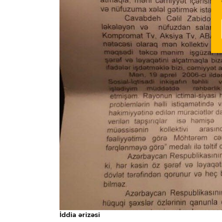
İddia ərizəsi