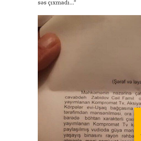
səs çıxmadı…”