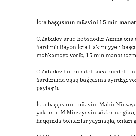
İcra başçısının müavini 15 min manat 
C.Zabidov artıq həbsdədir. Amma ona 
Yardımlı Rayon İcra Hakimiyyəti başç
məhkəməyə verib, 15 min manat təzmin
C.Zabidov bir müddət öncə müxtəlif i
Yardımlıda uşaq bağçasına ayırdığı v
paylaşıb.
İcra başçısının müavini Mahir Mirzəye
yalandır. M.Mirzəyevin sözlərinə gör
haqqında böhtanlar yaymaqla, onları g