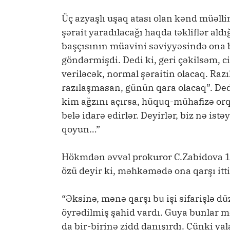
Üç azyaşlı uşaq atası olan kənd müəlli
şərait yaradılacağı haqda təkliflər aldı
başçısının müavini səviyyəsində ona be
göndərmişdi. Dedi ki, geri çəkilsəm, c
veriləcək, normal şəraitin olacaq. Raz
razılaşmasan, günün qara olacaq”. Ded
kim ağzını açırsa, hüquq-mühafizə orq
belə idarə edirlər. Deyirlər, biz nə ist
qoyun…”
Hökmdən əvvəl prokuror C.Zabidova 1 i
özü deyir ki, məhkəmədə ona qarşı itt
“Əksinə, mənə qarşı bu işi sifarişlə d
öyrədilmiş şahid vardı. Guya bunlar
da bir-birinə zidd danışırdı. Çünki yal