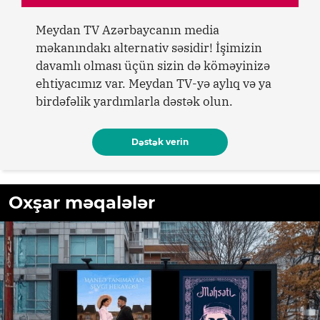
Meydan TV Azərbaycanın media
məkanındakı alternativ səsidir! İşimizin
davamlı olması üçün sizin də köməyinizə
ehtiyacımız var. Meydan TV-yə aylıq və ya
birdəfəlik yardımlarla dəstək olun.
Dəstək verin
Oxşar məqalələr