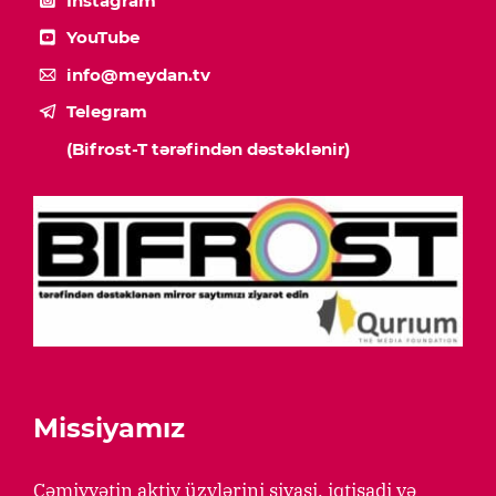
Instagram
YouTube
info@meydan.tv
Telegram
(Bifrost-T tərəfindən dəstəklənir)
Missiyamız
Cəmiyyətin aktiv üzvlərini siyasi, iqtisadi və