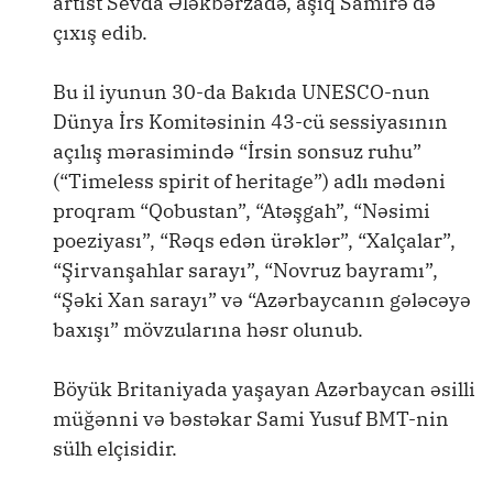
artist Sevda Ələkbərzadə, aşıq Samirə də
çıxış edib.
Bu il iyunun 30-da Bakıda UNESCO-nun
Dünya İrs Komitəsinin 43-cü sessiyasının
açılış mərasimində “İrsin sonsuz ruhu”
(“Timeless spirit of heritage”) adlı mədəni
proqram “Qobustan”, “Atəşgah”, “Nəsimi
poeziyası”, “Rəqs edən ürəklər”, “Xalçalar”,
“Şirvanşahlar sarayı”, “Novruz bayramı”,
“Şəki Xan sarayı” və “Azərbaycanın gələcəyə
baxışı” mövzularına həsr olunub.
Böyük Britaniyada yaşayan Azərbaycan əsilli
müğənni və bəstəkar Sami Yusuf BMT-nin
sülh elçisidir.