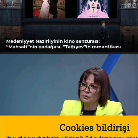
Mədəniyyət Nazirliyinin kino senzurası:
“Məhsəti”nin qadağası, “Tağıyev”in romantikası
Cookies bildirişi
Mehriban Xanlarova: “Mehriban Ələkbərzadə
Prezident Administrasiyasındakı rəfiqəsinə
Veb saytımız cookie-lərdən istifadə edir. Optimal performans üçün ç