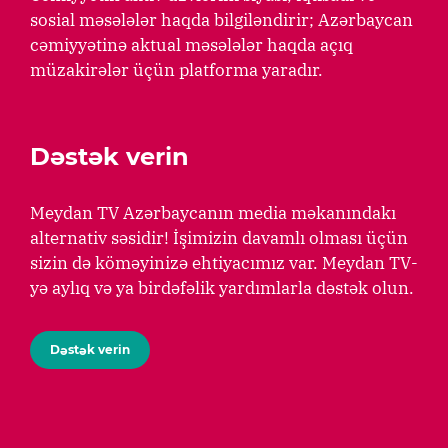
sosial məsələlər haqda bilgiləndirir; Azərbaycan
cəmiyyətinə aktual məsələlər haqda açıq
müzakirələr üçün platforma yaradır.
Dəstək verin
Meydan TV Azərbaycanın media məkanındakı
alternativ səsidir! İşimizin davamlı olması üçün
sizin də köməyinizə ehtiyacımız var. Meydan TV-
yə aylıq və ya birdəfəlik yardımlarla dəstək olun.
Dəstək verin