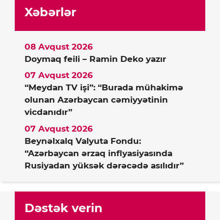
Xəbərlər
08 Avqust 2026
Doymaq feili – Ramin Deko yazır
07 Avqust 2026
“Meydan TV işi”: “Burada mühakimə
olunan Azərbaycan cəmiyyətinin
vicdanıdır”
07 Avqust 2026
Beynəlxalq Valyuta Fondu:
“Azərbaycan ərzaq inflyasiyasında
Rusiyadan yüksək dərəcədə asılıdır”
Dəstək verin