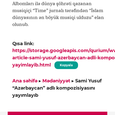
Albomları ilə dünya şöhrəti qazanan
musiqiçi “Time” jurnalı tərəfindən “İslam
dünyasının ən böyük musiqi ulduzu” elan
olunub.
Qısa link:
https://storage.googleapis.com/qurium/
article-sami-yusuf-azerbaycan-adli-kompoz
yayimlayib.html
Kopyala
Ana səhifə
▸
Mədəniyyət
▸
Sami Yusuf
“Azərbaycan” adlı kompozisiyasını
yayımlayıb