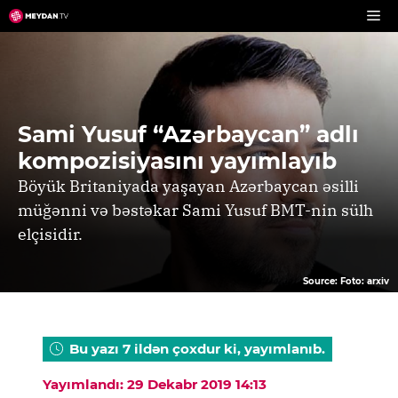
Skip
to
content
Sami Yusuf “Azərbaycan” adlı
kompozisiyasını yayımlayıb
Böyük Britaniyada yaşayan Azərbaycan əsilli
müğənni və bəstəkar Sami Yusuf BMT-nin sülh
elçisidir.
Source: Foto: arxiv
Bu yazı 7 ildən çoxdur ki, yayımlanıb.
Yayımlandı: 29 Dekabr 2019 14:13