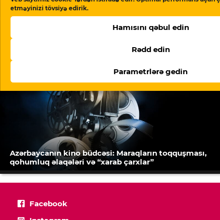
arxalanaraq məni işdən çıxardı”
etməyinizi tövsiyə edirik.
Hamısını qəbul edin
Rədd edin
Parametrlərə gedin
Azərbaycanın kino büdcəsi: Maraqların toqquşması,
qohumluq əlaqələri və “xarab çarxlar”
Facebook