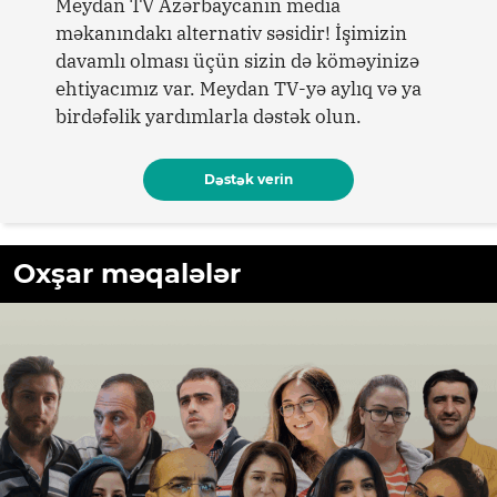
Meydan TV Azərbaycanın media
məkanındakı alternativ səsidir! İşimizin
davamlı olması üçün sizin də köməyinizə
ehtiyacımız var. Meydan TV-yə aylıq və ya
birdəfəlik yardımlarla dəstək olun.
Dəstək verin
Oxşar məqalələr