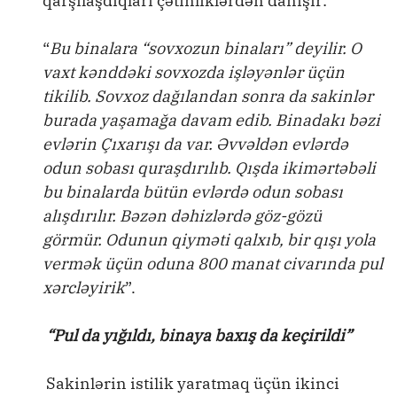
qarşılaşdıqları çətinliklərdən danışır:
“
Bu binalara “sovxozun binaları” deyilir. O
vaxt kənddəki sovxozda işləyənlər üçün
tikilib. Sovxoz dağılandan sonra da sakinlər
burada yaşamağa davam edib. Binadakı bəzi
evlərin Çıxarışı da var. Əvvəldən evlərdə
odun sobası quraşdırılıb. Qışda ikimərtəbəli
bu binalarda bütün evlərdə odun sobası
alışdırılır. Bəzən dəhizlərdə göz-gözü
görmür. Odunun qiyməti qalxıb, bir qışı yola
vermək üçün oduna 800 manat civarında pul
xərcləyirik
”.
“Pul da yığıldı, binaya baxış da keçirildi”
Sakinlərin istilik yaratmaq üçün ikinci