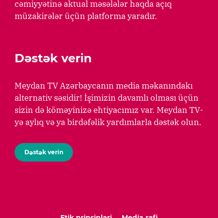
cəmiyyətinə aktual məsələlər haqda açıq
müzakirələr üçün platforma yaradır.
Dəstək verin
Meydan TV Azərbaycanın media məkanındakı
alternativ səsidir! İşimizin davamlı olması üçün
sizin də köməyinizə ehtiyacımız var. Meydan TV-
yə aylıq və ya birdəfəlik yardımlarla dəstək olun.
Dəstək verin
Etik prinsipləri
Media rəfi