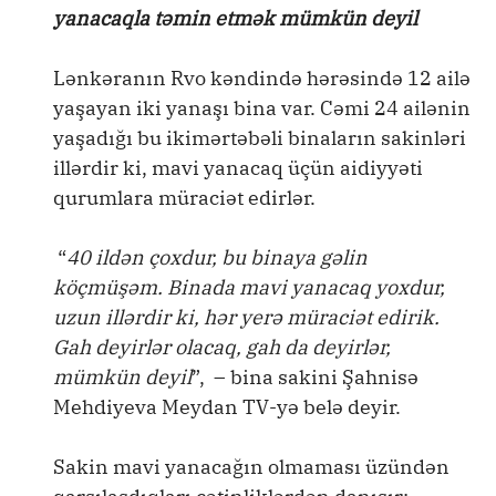
yanacaqla təmin etmək mümkün deyil
Lənkəranın Rvo kəndində hərəsində 12 ailə
yaşayan iki yanaşı bina var. Cəmi 24 ailənin
yaşadığı bu ikimərtəbəli binaların sakinləri
illərdir ki, mavi yanacaq üçün aidiyyəti
qurumlara müraciət edirlər.
“
40 ildən çoxdur, bu binaya gəlin
köçmüşəm. Binada mavi yanacaq yoxdur,
uzun illərdir ki, hər yerə müraciət edirik.
Gah deyirlər olacaq, gah da deyirlər,
mümkün deyil
”, – bina sakini Şahnisə
Mehdiyeva Meydan TV-yə belə deyir.
Sakin mavi yanacağın olmaması üzündən