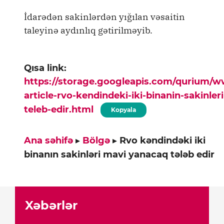
İdarədən sakinlərdən yığılan vəsaitin
taleyinə aydınlıq gətirilməyib.
Qısa link:
https://storage.googleapis.com/qurium/
article-rvo-kendindeki-iki-binanin-sakinle
teleb-edir.html
Kopyala
Ana səhifə
▸
Bölgə
▸
Rvo kəndindəki iki
binanın sakinləri mavi yanacaq tələb edir
Xəbərlər