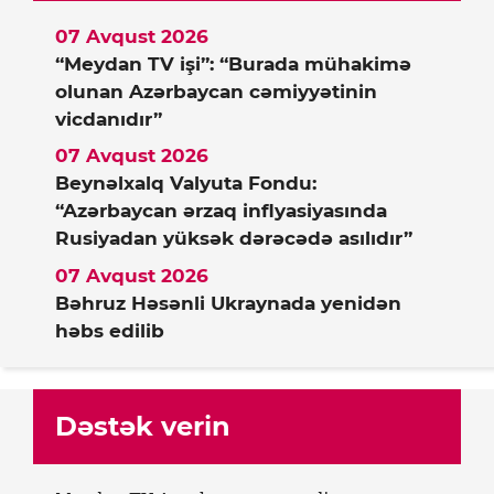
07 Avqust 2026
“Meydan TV işi”: “Burada mühakimə
olunan Azərbaycan cəmiyyətinin
vicdanıdır”
07 Avqust 2026
Beynəlxalq Valyuta Fondu:
“Azərbaycan ərzaq inflyasiyasında
Rusiyadan yüksək dərəcədə asılıdır”
07 Avqust 2026
Bəhruz Həsənli Ukraynada yenidən
həbs edilib
Dəstək verin