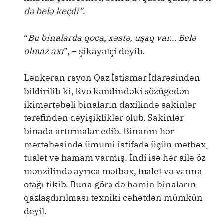
də belə keçdi”
.
“
Bu binalarda qoca, xəstə, uşaq var… Belə
olmaz axı
”, – şikayətçi deyib.
Lənkəran rayon Qaz İstismar İdarəsindən
bildirilib ki, Rvo kəndindəki sözügedən
ikimərtəbəli binaların daxilində sakinlər
tərəfindən dəyişikliklər olub. Sakinlər
binada artırmalar edib. Binanın hər
mərtəbəsində ümumi istifadə üçün mətbəx,
tualet və hamam varmış. İndi isə hər ailə öz
mənzilində ayrıca mətbəx, tualet və vanna
otağı tikib. Buna görə də həmin binaların
qazlaşdırılması texniki cəhətdən mümkün
deyil.