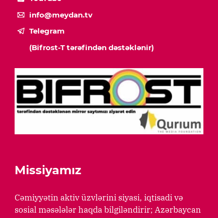
info@meydan.tv
Telegram
(Bifrost-T tərəfindən dəstəklənir)
Missiyamız
Cəmiyyətin aktiv üzvlərini siyasi, iqtisadi və
sosial məsələlər haqda bilgiləndirir; Azərbaycan