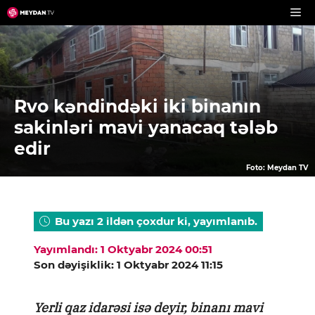
Skip
to
content
Rvo kəndindəki iki binanın
sakinləri mavi yanacaq tələb
edir
Foto: Meydan TV
Bu yazı 2 ildən çoxdur ki, yayımlanıb.
Yayımlandı: 1 Oktyabr 2024 00:51
Son dəyişiklik: 1 Oktyabr 2024 11:15
Yerli qaz idarəsi isə deyir, binanı mavi