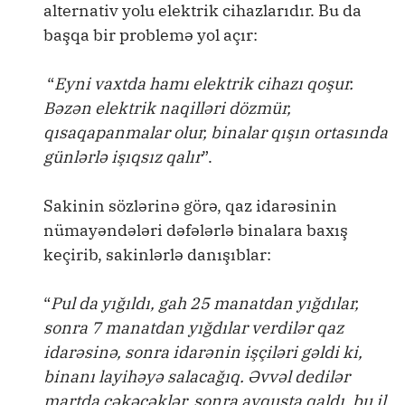
alternativ yolu elektrik cihazlarıdır. Bu da
başqa bir problemə yol açır:
“
Eyni vaxtda hamı elektrik cihazı qoşur.
Bəzən elektrik naqilləri dözmür,
qısaqapanmalar olur, binalar qışın ortasında
günlərlə işıqsız qalır
”.
Sakinin sözlərinə görə, qaz idarəsinin
nümayəndələri dəfələrlə binalara baxış
keçirib, sakinlərlə danışıblar:
“
Pul da yığıldı, gah 25 manatdan yığdılar,
sonra 7 manatdan yığdılar verdilər qaz
idarəsinə, sonra idarənin işçiləri gəldi ki,
binanı layihəyə salacağıq. Əvvəl dedilər
martda çəkəcəklər, sonra avqusta qaldı, bu il