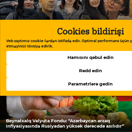
Cookies bildirişi
“Meydan TV işi”: “Burada mühakimə olunan
Azərbaycan cəmiyyətinin vicdanıdır”
Veb saytımız cookie-lərdən istifadə edir. Optimal performans üçün ç
etməyinizi tövsiyə edirik.
Hamısını qəbul edin
Rədd edin
Parametrlərə gedin
Beynəlxalq Valyuta Fondu: “Azərbaycan ərzaq
inflyasiyasında Rusiyadan yüksək dərəcədə asılıdır”