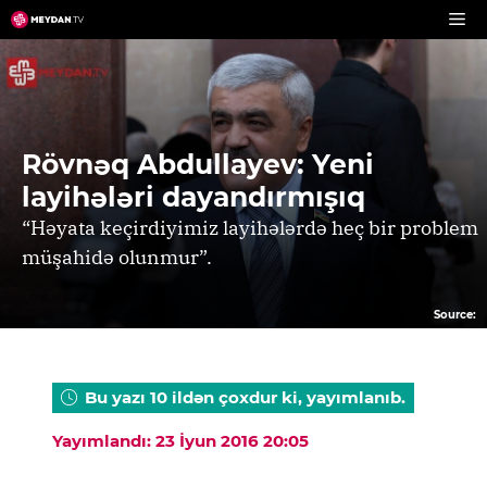
Skip
to
content
Rövnəq Abdullayev: Yeni
layihələri dayandırmışıq
“Həyata keçirdiyimiz layihələrdə heç bir problem
müşahidə olunmur”.
Source:
Bu yazı 10 ildən çoxdur ki, yayımlanıb.
Yayımlandı: 23 İyun 2016 20:05