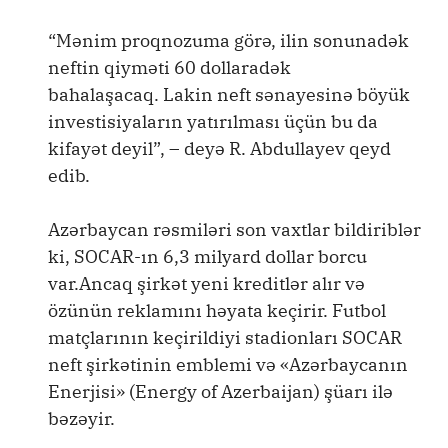
“Mənim proqnozuma görə, ilin sonunadək
neftin qiyməti 60 dollaradək
bahalaşacaq. Lakin neft sənayesinə böyük
investisiyaların yatırılması üçün bu da
kifayət deyil”, – deyə R. Abdullayev qeyd
edib.
Azərbaycan rəsmiləri son vaxtlar bildiriblər
ki, SOCAR-ın 6,3 milyard dollar borcu
var.Ancaq şirkət yeni kreditlər alır və
özünün reklamını həyata keçirir. Futbol
matçlarının keçirildiyi stadionları SOCAR
neft şirkətinin emblemi və «Azərbaycanın
Enerjisi» (Energy of Azerbaijan) şüarı ilə
bəzəyir.