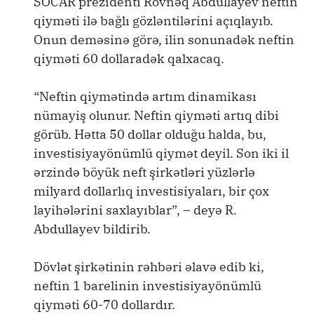
SOCAR prezidenti Rövnəq Abdullayev neftin
qiyməti ilə bağlı gözləntilərini açıqlayıb.
Onun deməsinə görə, ilin sonunadək neftin
qiyməti 60 dollaradək qalxacaq.
“Neftin qiymətində artım dinamikası
nümayiş olunur. Neftin qiyməti artıq dibi
görüb. Hətta 50 dollar olduğu halda, bu,
investisiyayönümlü qiymət deyil. Son iki il
ərzində böyük neft şirkətləri yüzlərlə
milyard dollarlıq investisiyaları, bir çox
layihələrini saxlayıblar”, – deyə R.
Abdullayev bildirib.
Dövlət şirkətinin rəhbəri əlavə edib ki,
neftin 1 barelinin investisiyayönümlü
qiyməti 60-70 dollardır.