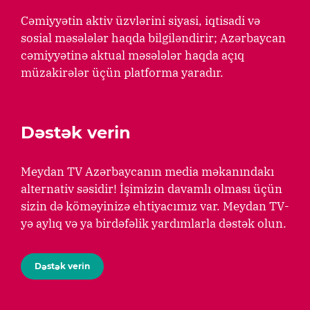
Cəmiyyətin aktiv üzvlərini siyasi, iqtisadi və
sosial məsələlər haqda bilgiləndirir; Azərbaycan
cəmiyyətinə aktual məsələlər haqda açıq
müzakirələr üçün platforma yaradır.
Dəstək verin
Meydan TV Azərbaycanın media məkanındakı
alternativ səsidir! İşimizin davamlı olması üçün
sizin də köməyinizə ehtiyacımız var. Meydan TV-
yə aylıq və ya birdəfəlik yardımlarla dəstək olun.
Dəstək verin