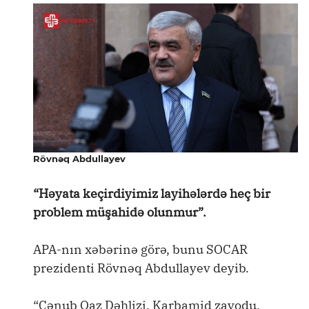
Rövnəq Abdullayev
“Həyata keçirdiyimiz layihələrdə heç bir
problem müşahidə olunmur”.
APA-nın xəbərinə görə, bunu SOCAR
prezidenti Rövnəq Abdullayev deyib.
“Cənub Qaz Dəhlizi, Karbamid zavodu,