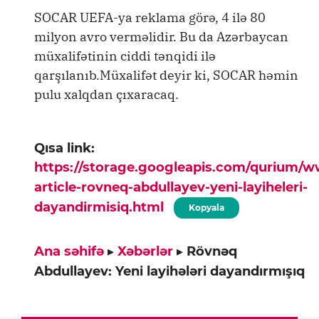
SOCAR UEFA-ya reklama görə, 4 ilə 80
milyon avro verməlidir. Bu da Azərbaycan
müxalifətinin ciddi tənqidi ilə
qarşılanıb.Müxalifət deyir ki, SOCAR həmin
pulu xalqdan çıxaracaq.
Qısa link:
https://storage.googleapis.com/qurium/
article-rovneq-abdullayev-yeni-layiheleri-
dayandirmisiq.html
Kopyala
Ana səhifə
▸
Xəbərlər
▸
Rövnəq
Abdullayev: Yeni layihələri dayandırmışıq