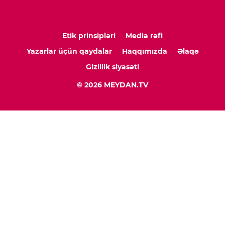
Etik prinsipləri
Media rəfi
Yazarlar üçün qaydalar
Haqqımızda
Əlaqə
Gizlilik siyasəti
© 2026 MEYDAN.TV