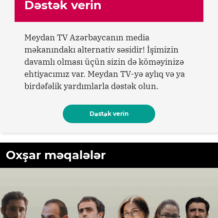
Dəstək verin
Meydan TV Azərbaycanın media
məkanındakı alternativ səsidir! İşimizin
davamlı olması üçün sizin də köməyinizə
ehtiyacımız var. Meydan TV-yə aylıq və ya
birdəfəlik yardımlarla dəstək olun.
Dəstək verin
Oxşar məqalələr