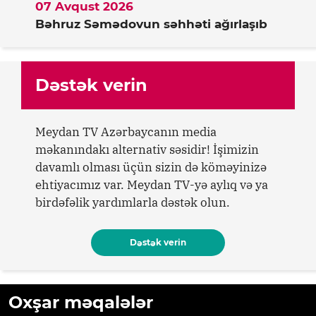
07 Avqust 2026
Bəhruz Səmədovun səhhəti ağırlaşıb
Dəstək verin
Meydan TV Azərbaycanın media
məkanındakı alternativ səsidir! İşimizin
davamlı olması üçün sizin də köməyinizə
ehtiyacımız var. Meydan TV-yə aylıq və ya
birdəfəlik yardımlarla dəstək olun.
Dəstək verin
Oxşar məqalələr