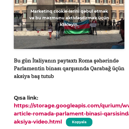
Marketinq cookie-lərini qəbul etmək
və bu məzmunu aktivləşdirmək üçün
klikləyin.
Bu gün İtaliyanın paytaxtı Roma şəhərində
Parlamentin binası qarşısında Qarabağ üçün
aksiya baş tutub
Qısa link:
https://storage.googleapis.com/qurium/
article-romada-parlament-binasi-qarsisin
aksiya-video.html
Kopyala