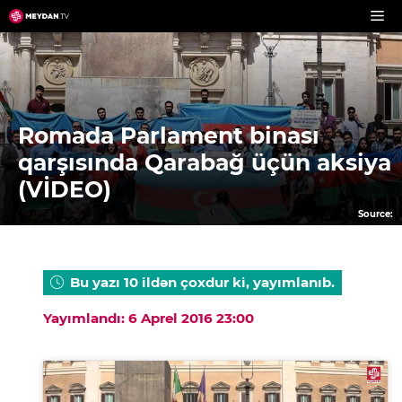
Skip
to
content
Romada Parlament binası
qarşısında Qarabağ üçün aksiya
(VİDEO)
Source:
Bu yazı 10 ildən çoxdur ki, yayımlanıb.
Yayımlandı: 6 Aprel 2016 23:00