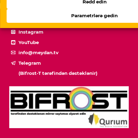
Rədd edin
Parametrlərə gedin
Facebook
Instagram
YouTube
info@meydan.tv
Telegram
(Bifrost-T tərəfindən dəstəklənir)