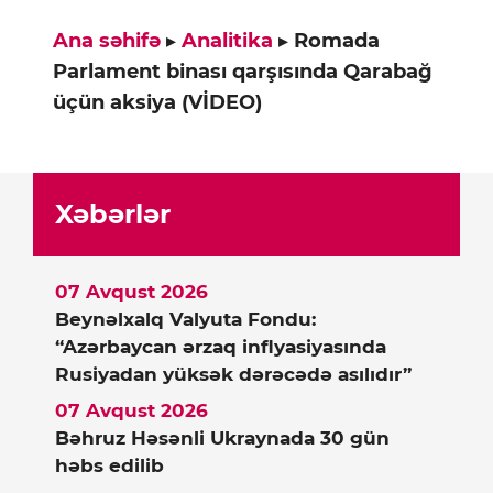
Ana səhifə
▸
Analitika
▸
Romada
Parlament binası qarşısında Qarabağ
üçün aksiya (VİDEO)
Xəbərlər
07 Avqust 2026
Beynəlxalq Valyuta Fondu:
“Azərbaycan ərzaq inflyasiyasında
Rusiyadan yüksək dərəcədə asılıdır”
07 Avqust 2026
Bəhruz Həsənli Ukraynada 30 gün
həbs edilib