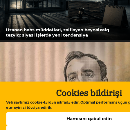
Uzanan həbs müddətləri, zəifləyən beynəlxalq
təzyiq: siyasi işlərdə yeni tendensiya
Cookies bildirişi
Veb saytımız cookie-lərdən istifadə edir. Optimal performans üçün ç
etməyinizi tövsiyə edirik.
Akif Qurbanov yazır: Qurtuluş, yoxsa avtoritar
Hamısını qəbul edin
revanş? Azərbaycanın yarımçıq qalmış demokratik
transformasiyası