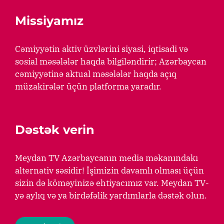
Missiyamız
Cəmiyyətin aktiv üzvlərini siyasi, iqtisadi və
sosial məsələlər haqda bilgiləndirir; Azərbaycan
cəmiyyətinə aktual məsələlər haqda açıq
müzakirələr üçün platforma yaradır.
Dəstək verin
Meydan TV Azərbaycanın media məkanındakı
alternativ səsidir! İşimizin davamlı olması üçün
sizin də köməyinizə ehtiyacımız var. Meydan TV-
yə aylıq və ya birdəfəlik yardımlarla dəstək olun.