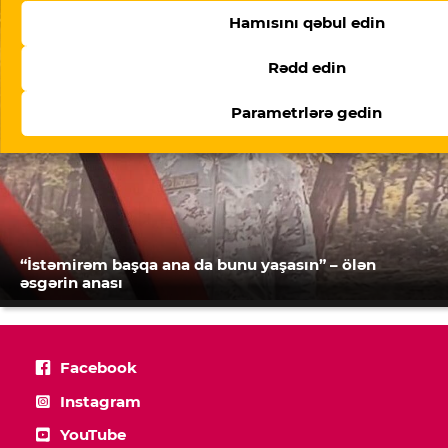
Hamısını qəbul edin
Rədd edin
Parametrlərə gedin
“İstəmirəm başqa ana da bunu yaşasın” – ölən
əsgərin anası
Facebook
Instagram
YouTube