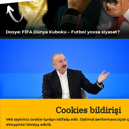
Dosye: FİFA Dünya Kuboku – Futbol yoxsa siyasət?
Cookies bildirişi
İlham Əliyev: “Azərbaycan tam olaraq Avropa
Veb saytımız cookie-lərdən istifadə edir. Optimal performans üçün ç
Şurasından çıxmağı gözdən keçirir”
etməyinizi tövsiyə edirik.