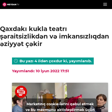
Skip
to
content
Qaxdakı kukla teatrı
şəraitsizlikdən və imkansızlıqdan
əziyyət çəkir
Bu yazı 4 ildən çoxdur ki, yayımlanıb.
Yayımlandı: 10 İyun 2022 17:51
Marketinq cookie-lərini qəbul etmək
və bu məzmunu aktivləşdirmək üçün