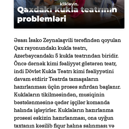
klikləyin.
Əsası İsako Zeynalaşvili tərəfindən qoyulan
Qax rayonundakı kukla teatrı,
Azərbaycandakı 5 kukla teatrından biridir.
Öncə dərnək kimi fəaliyyət göstərən teatr,
indi Dövlət Kukla Teatrı kimi fəaliyyətini
davam etdirir Teatrda tamaşaların
hazırlanması üçün proses sıfırdan başlanır.
Kuklaların tikilməsindən, musiqinin
bəstələnməsinə qədər işçilər komanda
halında işləyirlər. Kuklaların hazırlanma
prosesi eskizin hazırlanması, ona uyğun
taxtanın kəsilib fiqur halına salınması və