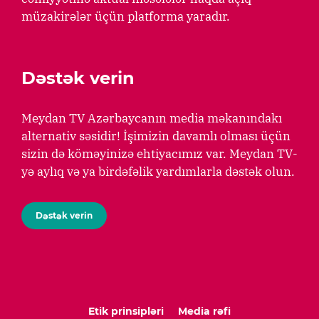
müzakirələr üçün platforma yaradır.
Dəstək verin
Meydan TV Azərbaycanın media məkanındakı
alternativ səsidir! İşimizin davamlı olması üçün
sizin də köməyinizə ehtiyacımız var. Meydan TV-
yə aylıq və ya birdəfəlik yardımlarla dəstək olun.
Dəstək verin
Etik prinsipləri
Media rəfi