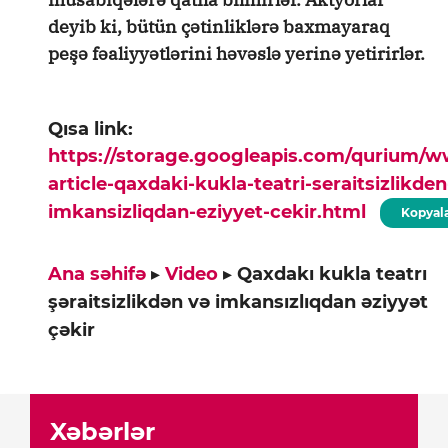
deyib ki, bütün çətinliklərə baxmayaraq
peşə fəaliyyətlərini həvəslə yerinə yetirirlər.
Qısa link:
https://storage.googleapis.com/qurium/
article-qaxdaki-kukla-teatri-seraitsizlikden
imkansizliqdan-eziyyet-cekir.html
Kopyal
Ana səhifə
▸
Video
▸
Qaxdakı kukla teatrı
şəraitsizlikdən və imkansızlıqdan əziyyət
çəkir
Xəbərlər