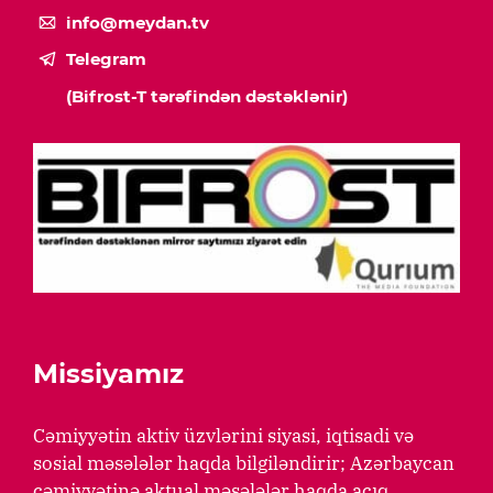
info@meydan.tv
Telegram
(Bifrost-T tərəfindən dəstəklənir)
Missiyamız
Cəmiyyətin aktiv üzvlərini siyasi, iqtisadi və
sosial məsələlər haqda bilgiləndirir; Azərbaycan
cəmiyyətinə aktual məsələlər haqda açıq