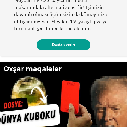
Meydan TV Azərbaycanın media
məkanındakı alternativ səsidir! İşimizin
davamlı olması üçün sizin də köməyinizə
ehtiyacımız var. Meydan TV-yə aylıq və ya
birdəfəlik yardımlarla dəstək olun.
Dəstək verin
Oxşar məqalələr