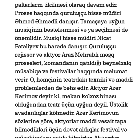
paltarların tikilməsi olaraq davam edir.
Proses haqqında quruluşçu hissə müdiri
Əhməd Əhmədli danışır. Tamaşaya uyğun
musiqinin bəstələnməsi və ya seçilməsi də
önəmlidir. Musiqi hissə müdiri Nicat
Fətəliyev bu barədə danışır. Quruluşçu
rejissor və aktyor Araz Mehrablı məşq
prosesləri, komandanın qatıldığı beynəlxalq
müsabiqə və festivallar haqqında məlumat
verir. O, həmçinin teatrdakı texniki və maddi
problemlərdən də bəhs edir. Aktyor Azər
Kərimov deyir ki, məkan kolxoz binası
olduğundan teatr üçün uyğun deyil. Üstəlik
avadanlıqlar köhnədir. Azər Kərimovun
sözlərinə görə, aktyorlar maddi vəsait tapa
bilmədikləri üçün dəvət aldıqlar festival və
müsabiqələrə qatıla bilmirlər. Aktyorlar