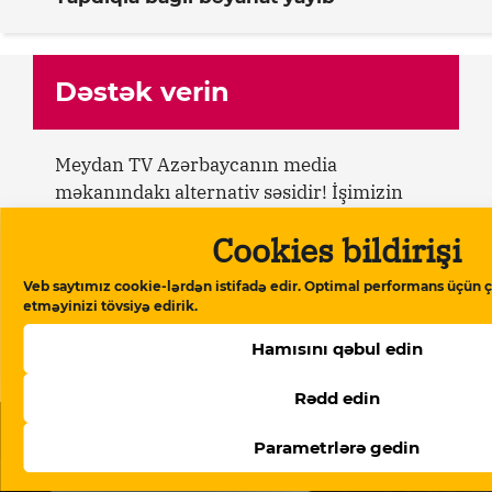
Dəstək verin
Meydan TV Azərbaycanın media
məkanındakı alternativ səsidir! İşimizin
davamlı olması üçün sizin də köməyinizə
Cookies bildirişi
ehtiyacımız var. Meydan TV-yə aylıq və ya
birdəfəlik yardımlarla dəstək olun.
Veb saytımız cookie-lərdən istifadə edir. Optimal performans üçün ç
etməyinizi tövsiyə edirik.
Dəstək verin
Hamısını qəbul edin
Rədd edin
Oxşar məqalələr
Parametrlərə gedin