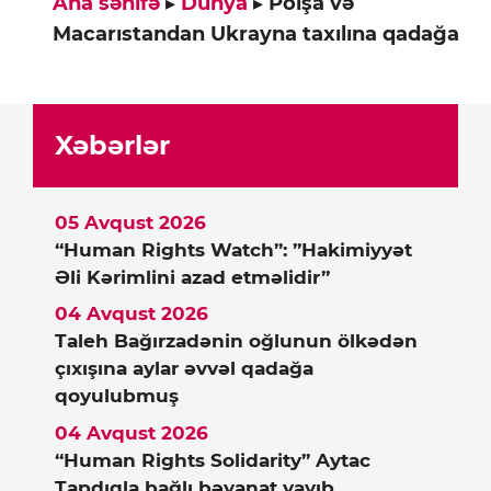
Ana səhifə
▸
Dünya
▸
Polşa və
Macarıstandan Ukrayna taxılına qadağa
Xəbərlər
05 Avqust 2026
“Human Rights Watch”: ”Hakimiyyət
Əli Kərimlini azad etməlidir”
04 Avqust 2026
Taleh Bağırzadənin oğlunun ölkədən
çıxışına aylar əvvəl qadağa
qoyulubmuş
04 Avqust 2026
“Human Rights Solidarity” Aytac
Tapdıqla bağlı bəyanat yayıb