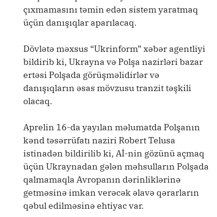
çıxmamasını təmin edən sistem yaratmaq
üçün danışıqlar aparılacaq.
Dövlətə məxsus “Ukrinform” xəbər agentliyi
bildirib ki, Ukrayna və Polşa nazirləri bazar
ertəsi Polşada görüşməlidirlər və
danışıqların əsas mövzusu tranzit təşkili
olacaq.
Aprelin 16-da yayılan məlumatda Polşanın
kənd təsərrüfatı naziri Robert Telusa
istinadən bildirilib ki, Aİ-nin gözünü açmaq
üçün Ukraynadan gələn məhsulların Polşada
qalmamaqla Avropanın dərinliklərinə
getməsinə imkan verəcək əlavə qərarların
qəbul edilməsinə ehtiyac var.