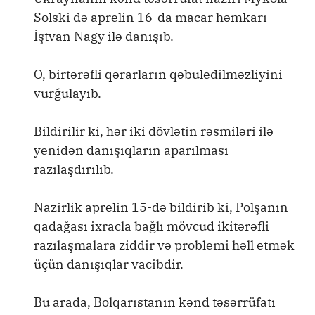
Solski də aprelin 16-da macar həmkarı
İştvan Nagy ilə danışıb.
O, birtərəfli qərarların qəbuledilməzliyini
vurğulayıb.
Bildirilir ki, hər iki dövlətin rəsmiləri ilə
yenidən danışıqların aparılması
razılaşdırılıb.
Nazirlik aprelin 15-də bildirib ki, Polşanın
qadağası ixracla bağlı mövcud ikitərəfli
razılaşmalara ziddir və problemi həll etmək
üçün danışıqlar vacibdir.
Bu arada, Bolqarıstanın kənd təsərrüfatı