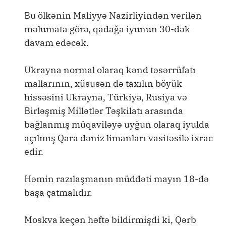
Bu ölkənin Maliyyə Nazirliyindən verilən
məlumata görə, qadağa iyunun 30-dək
davam edəcək.
Ukrayna normal olaraq kənd təsərrüfatı
mallarının, xüsusən də taxılın böyük
hissəsini Ukrayna, Türkiyə, Rusiya və
Birləşmiş Millətlər Təşkilatı arasında
bağlanmış müqaviləyə uyğun olaraq iyulda
açılmış Qara dəniz limanları vasitəsilə ixrac
edir.
Həmin razılaşmanın müddəti mayın 18-də
başa çatmalıdır.
Moskva keçən həftə bildirmişdi ki, Qərb