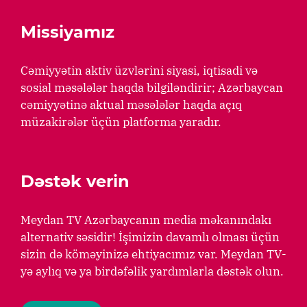
Missiyamız
Cəmiyyətin aktiv üzvlərini siyasi, iqtisadi və
sosial məsələlər haqda bilgiləndirir; Azərbaycan
cəmiyyətinə aktual məsələlər haqda açıq
müzakirələr üçün platforma yaradır.
Dəstək verin
Meydan TV Azərbaycanın media məkanındakı
alternativ səsidir! İşimizin davamlı olması üçün
sizin də köməyinizə ehtiyacımız var. Meydan TV-
yə aylıq və ya birdəfəlik yardımlarla dəstək olun.