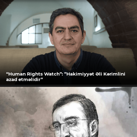
“Human Rights Watch”: ”Hakimiyyət Əli Kərimlini
azad etməlidir”