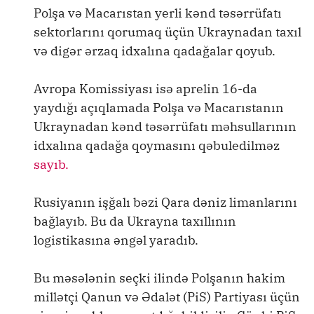
Polşa və Macarıstan yerli kənd təsərrüfatı
sektorlarını qorumaq üçün Ukraynadan taxıl
və digər ərzaq idxalına qadağalar qoyub.
Avropa Komissiyası isə aprelin 16-da
yaydığı açıqlamada Polşa və Macarıstanın
Ukraynadan kənd təsərrüfatı məhsullarının
idxalına qadağa qoymasını qəbuledilməz
sayıb.
Rusiyanın işğalı bəzi Qara dəniz limanlarını
bağlayıb. Bu da Ukrayna taxıllının
logistikasına əngəl yaradıb.
Bu məsələnin seçki ilində Polşanın hakim
millətçi Qanun və Ədalət (PiS) Partiyası üçün