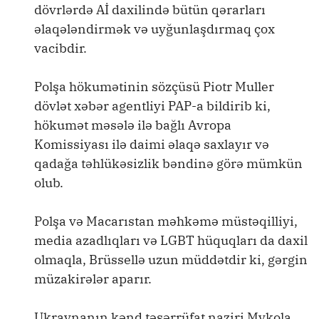
dövrlərdə Aİ daxilində bütün qərarları
əlaqələndirmək və uyğunlaşdırmaq çox
vacibdir.
Polşa hökumətinin sözçüsü Piotr Muller
dövlət xəbər agentliyi PAP-a bildirib ki,
hökumət məsələ ilə bağlı Avropa
Komissiyası ilə daimi əlaqə saxlayır və
qadağa təhlükəsizlik bəndinə görə mümkün
olub.
Polşa və Macarıstan məhkəmə müstəqilliyi,
media azadlıqları və LGBT hüquqları da daxil
olmaqla, Brüssellə uzun müddətdir ki, gərgin
müzakirələr aparır.
Ukraynanın kənd təsərrüfat naziri Mykola