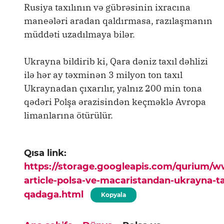
Rusiya taxılının və gübrəsinin ixracına
maneələri aradan qaldırmasa, razılaşmanın
müddəti uzadılmaya bilər.
Ukrayna bildirib ki, Qara dəniz taxıl dəhlizi
ilə hər ay təxminən 3 milyon ton taxıl
Ukraynadan çıxarılır, yalnız 200 min tona
qədəri Polşa ərazisindən keçməklə Avropa
limanlarına ötürülür.
Qısa link:
https://storage.googleapis.com/qurium/
article-polsa-ve-macaristandan-ukrayna-ta
qadaga.html
Kopyala