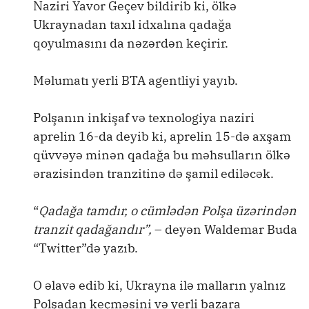
Naziri Yavor Geçev bildirib ki, ölkə
Ukraynadan taxıl idxalına qadağa
qoyulmasını da nəzərdən keçirir.
Məlumatı yerli BTA agentliyi yayıb.
Polşanın inkişaf və texnologiya naziri
aprelin 16-da deyib ki, aprelin 15-də axşam
qüvvəyə minən qadağa bu məhsulların ölkə
ərazisindən tranzitinə də şamil ediləcək.
“
Qadağa tamdır, o cümlədən Polşa üzərindən
tranzit qadağandır”,
– deyən Waldemar Buda
“Twitter”də yazıb.
O əlavə edib ki, Ukrayna ilə malların yalnız
Polşadan keçməsini və yerli bazara