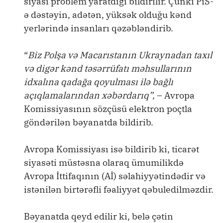
siyasi problem yaratdığı bildirilir. Çünki PiS-
ə dəstəyin, adətən, yüksək olduğu kənd
yerlərində insanları qəzəbləndirib.
“
Biz Polşa və Macarıstanın Ukraynadan taxıl
və digər kənd təsərrüfatı məhsullarının
idxalına qadağa qoyulması ilə bağlı
açıqlamalarından xəbərdarıq”,
– Avropa
Komissiyasının sözçüsü elektron poçtla
göndərilən bəyanatda bildirib.
Avropa Komissiyası isə bildirib ki, ticarət
siyasəti müstəsna olaraq ümumilikdə
Avropa İttifaqının (Aİ) səlahiyyətindədir və
istənilən birtərəfli fəaliyyət qəbuledilməzdir.
Bəyanatda qeyd edilir ki, belə çətin