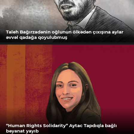
Taleh Bağırzadənin oğlunun ölkədən çıxışına aylar
əvvəl qadağa qoyulubmuş
“Human Rights Solidarity” Aytac Tapdıqla bağlı
bəyanat yayıb