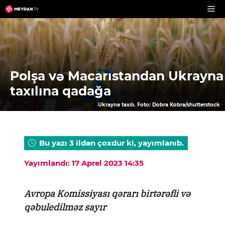
Skip
to
content
Polşa və Macarıstandan Ukrayna
taxılına qadağa
Ukrayna taxılı. Foto: Dobra Kobra/shutterstock
Bu yazı 3 ildən çoxdur ki, yayımlanıb.
Yayımlandı: 17 Aprel 2023 14:35
Avropa Komissiyası qərarı birtərəfli və
qəbuledilməz sayır