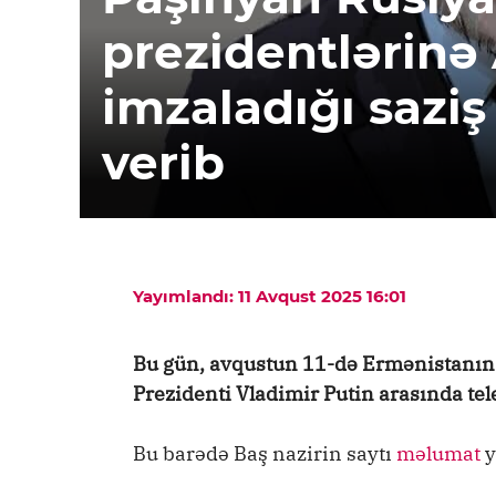
prezidentlərinə
imzaladığı sazi
verib
Yayımlandı: 11 Avqust 2025 16:01
Bu gün, avqustun 11-də Ermənistanın 
Prezidenti Vladimir Putin arasında tel
Bu barədə Baş nazirin saytı
məlumat
y