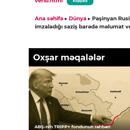
verib.html
Kopyala
Ana səhifə
▸
Dünya
▸
Paşinyan Rusi
imzaladığı saziş barədə məlumat v
Oxşar məqalələr
ABŞ-nin TRIPP+ fondunun rəhbəri