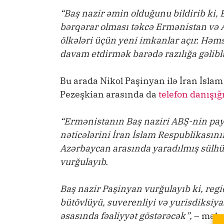
“Baş nazir əmin olduğunu bildirib ki
bərqərar olması təkcə Ermənistan və 
ölkələri üçün yeni imkanlar açır. Həms
davam etdirmək barədə razılığa gəlibl
Bu arada Nikol Paşinyan ilə İran İsla
Pezeşkian arasında da
telefon danışığ
“Ermənistanın Baş naziri ABŞ-nin payt
nəticələrini İran İslam Respublikasın
Azərbaycan arasında yaradılmış sülhü
vurğulayıb.
Baş nazir Paşinyan vurğulayıb ki, reg
bütövlüyü, suverenliyi və yurisdiksiyas
əsasında fəaliyyət göstərəcək”,
– məlu