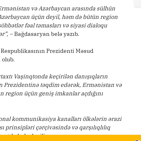
, Ermənistan və Azərbaycan arasında sülhün
Azərbaycan üçün deyil, həm də bütün region
öhbətlər fəal təmasları və siyasi dialoqu
ər”, –
Bağdasaryan belə yazıb.
m Respublikasının Prezidenti Məsud
ı
olub.
axtı Vaşinqtonda keçirilən danışıqların
ın Prezidentinə təqdim edərək, Ermənistan və
n region üçün geniş imkanlar açdığını
ional kommunikasiya kanalları ölkələrin ərazi
ı prinsipləri çərçivəsində və qarşılıqlılıq
matda belə deyilir.