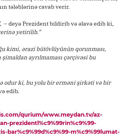
ın tələblərinə cavab verir.
,
– deyə Prezident bildirib və əlavə edib ki,
rinə yetirilib.”
ğu kimi, ərazi bütövlüyünün qorunması,
n şimaldan ayrılmaması çərçivəsi bu
odur ki, bu yolu bir erməni şirkəti və bir
və edib.
pis.com/qurium/www.meydan.tv/az-
iran-prezidentl%c9%99rin%c9%99-
sazis-bar%c9%99d%c9%99-m%c9%99lumat-