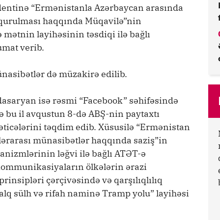
dentinə “Ermənistanla Azərbaycan arasında
n qurulması haqqında Müqavilə”nin
mətnin layihəsinin təsdiqi ilə bağlı
umat verib.
ünasibətlər də müzakirə edilib.
dasaryan isə rəsmi “Facebook” səhifəsində
nə bu il avqustun 8-də ABŞ-nin paytaxtı
əticələrini təqdim edib. Xüsusilə “Ermənistan
lərarası münasibətlər haqqında saziş”in
izmlərinin ləğvi ilə bağlı ATƏT-ə
kommunikasiyaların ölkələrin ərazi
prinsipləri çərçivəsində və qarşılıqlılıq
lq sülh və rifah naminə Tramp yolu” layihəsi