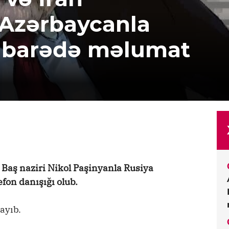
 Azərbaycanla
ş barədə məlumat
Baş naziri Nikol Paşinyanla Rusiya
efon danışığı olub.
ayıb.