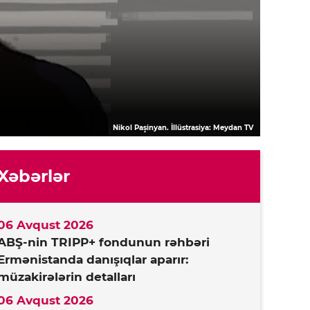
Nikol Paşinyan. İllüstrasiya: Meydan TV
Xəbərlər
06 Avqust 2026
ABŞ-nin TRIPP+ fondunun rəhbəri
Ermənistanda danışıqlar aparır:
müzakirələrin detalları
06 Avqust 2026