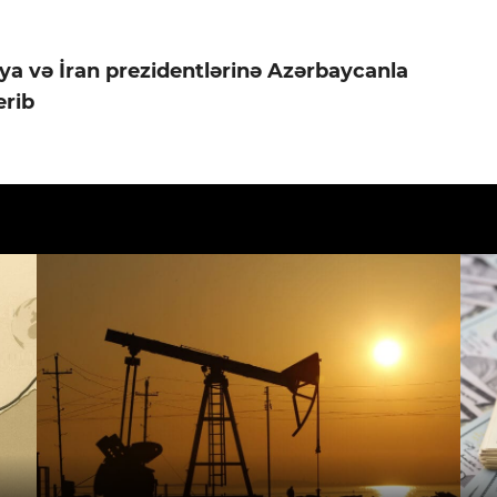
ya və İran prezidentlərinə Azərbaycanla
erib