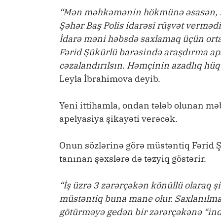
“Mən məhkəmənin hökmünə əsasən, ha
Şəhər Baş Polis idarəsi rüşvət verməd
İdarə məni həbsdə saxlamaq üçün ortay
Fərid Şükürlü barəsində araşdırma ap
cəzalandırılsın. Həmçinin azadlıq hü
Leyla İbrahimova deyib.
Yeni ittihamla, ondan tələb olunan m
apelyasiya şikayəti verəcək.
Onun sözlərinə görə müstəntiq Fərid Ş
tanınan şəxslərə də təzyiq göstərir.
“İş üzrə 3 zərərçəkən könüllü olaraq şi
müstəntiq buna mane olur. Saxlanılmaz
götürməyə gedən bir zərərçəkənə “ind