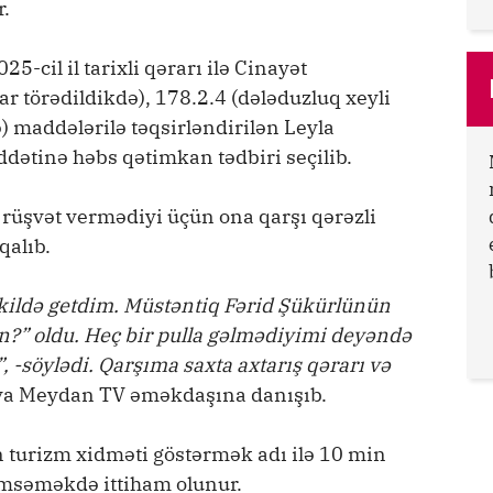
r.
-cil il tarixli qərarı ilə Cinayət
ar törədildikdə), 178.2.4 (dələduzluq xeyli
 maddələrilə təqsirləndirilən Leyla
dətinə həbs qətimkan tədbiri seçilib.
 rüşvət vermədiyi üçün ona qarşı qərəzli
qalıb.
əkildə getdim. Müstəntiq Fərid Şükürlünün
ən?” oldu. Heç bir pulla gəlmədiyimi deyəndə
 -söylədi. Qarşıma saxta axtarış qərarı və
ova Meydan TV əməkdaşına danışıb.
 turizm xidməti göstərmək adı ilə 10 min
msəməkdə ittiham olunur.