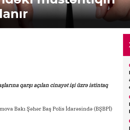
lanır
arına qarşı açılan cinayət işi üzrə istintaq
mova Bakı Şəhər Baş Polis İdarəsində (BŞBPİ)