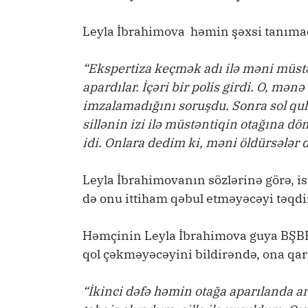
Leyla İbrahimova həmin şəxsi tanımad
“Ekspertiza keçmək adı ilə məni müst
apardılar. İçəri bir polis girdi. O, mə
imzalamadığını soruşdu. Sonra sol qu
sillənin izi ilə müstəntiqin otağına d
idi. Onlara dedim ki, məni öldürsələr
Leyla İbrahimovanın sözlərinə görə, i
də onu ittiham qəbul etməyəcəyi təqdir
Həmçinin Leyla İbrahimova guya BŞBPİ-
qol çəkməyəcəyini bildirəndə, ona qarşı
“İkinci dəfə həmin otağa aparılanda ar