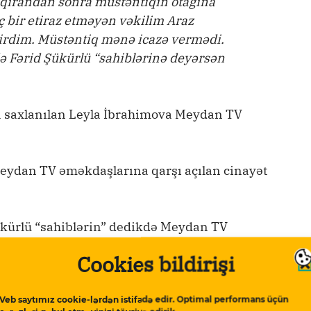
ışqırandan sonra müstəntiqin otağına
eç bir etiraz etməyən vəkilim Araz
dirdim. Müstəntiq mənə icazə vermədi.
ə Fərid Şükürlü “sahiblərinə deyərsən
a saxlanılan Leyla İbrahimova Meydan TV
Meydan TV əməkdaşlarına qarşı açılan cinayət
Şükürlü “sahiblərin” dedikdə Meydan TV
Cookies bildirişi
ı bitirən kimi birbaşa BŞBPİ-yə müstəntiq
Veb saytımız cookie-lərdən istifadə edir. Optimal performans üçün