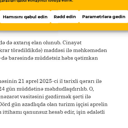
çərəzləri qəbul etməyinizi tövsiyə edirik.
lı olan Fərid Şükürlü sanksiya
Hamısını qəbul edin
Rədd edin
Parametrlərə gedin
siz bizi pisləyin ki, irəli gedək” deyə
ə də axtarış elan olunub. Cinayət
təkrar törədildikdə) maddəsi ilə məhkəmədən
12-də barəsində müddətsiz həbs qətimkan
inin 21 aprel 2025-ci il tarixli qərarı ilə
y 24 gün müddətinə məhdudlaşdırılıb. O,
nəzarət vasitəsini gəzdirmək şərti ilə
örd gün azadlıqda olan turizm işçisi aprelin
 ittihamı qanunsuz hesab edir, işin ədalətli