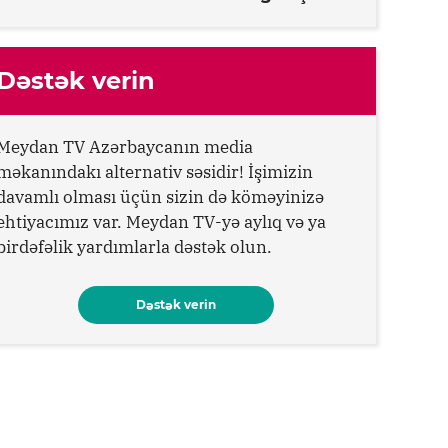
Dəstək verin
Meydan TV Azərbaycanın media
məkanındakı alternativ səsidir! İşimizin
davamlı olması üçün sizin də köməyinizə
ehtiyacımız var. Meydan TV-yə aylıq və ya
birdəfəlik yardımlarla dəstək olun.
Dəstək verin