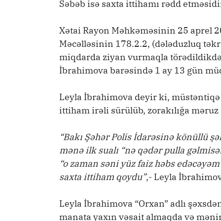
Səbəb isə saxta ittihamı rədd etməsidi
Xətai Rayon Məhkəməsinin 25 aprel 2025
Məcəlləsinin 178.2.2, (dələduzluq təkr
miqdarda ziyan vurmaqla törədildikdə)
İbrahimova barəsində 1 ay 13 gün müd
Leyla İbrahimova deyir ki, müstəntiqə
ittiham irəli sürülüb, zorakılığa məruz 
“Bakı Şəhər Polis İdarəsinə könüllü ş
mənə ilk sualı “nə qədər pulla gəlmis
“o zaman səni yüz faiz həbs edəcəyəm”,
saxta ittiham qoydu”
,- Leyla İbrahim
Leyla İbrahimova “Orxan” adlı şəxsdən
manata yaxın vəsait almaqda və məni