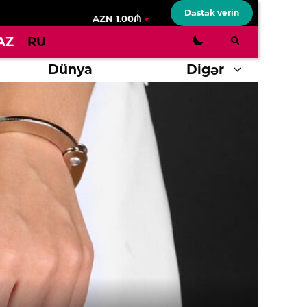
Dəstək verin
AZN 1.00₼
AZ
RU
Dünya
Digər