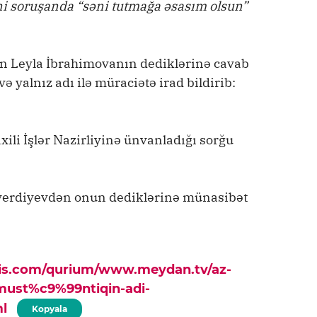
i soruşanda “səni tutmağa əsasım olsun”
 Leyla İbrahimovanın dediklərinə cavab
ə yalnız adı ilə müraciətə irad bildirib:
ili İşlər Nazirliyinə ünvanladığı sorğu
hverdiyevdən onun dediklərinə münasibət
pis.com/qurium/www.meydan.tv/az-
must%c9%99ntiqin-adi-
l
Kopyala