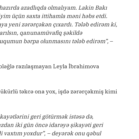
zırda azadlıqda olmalıyam. Lakin Bakı
iyim üçün saxta ittihamla məni həbs etdi.
a yeni zərərçəkən çıxardı. Tələb edirəm ki,
arılsın, qanunamüvafiq şəkildə
ququmun bərpa olunmasını tələb edirəm”,
–
əbləğlə razılaşmayan Leyla İbrahimova
ükürlü təkcə ona yox, işdə zərərçəkmiş kimi
kayətlərini geri götürmək istəsə də,
dan iki gün öncə idarəyə şikayəti geri
i vaxtım yoxdur”, – deyərək onu qəbul