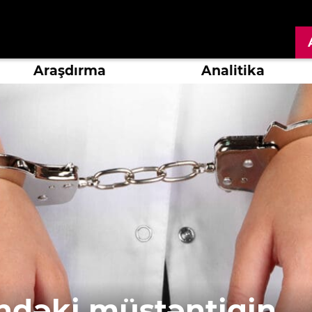
Araşdırma
Analitika
ndəki müstəntiqin