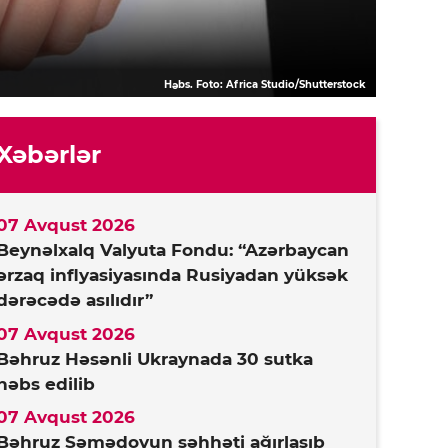
Həbs. Foto: Africa Studio/Shutterstock
Xəbərlər
07 Avqust 2026
Beynəlxalq Valyuta Fondu: “Azərbaycan
ərzaq inflyasiyasında Rusiyadan yüksək
dərəcədə asılıdır”
07 Avqust 2026
Bəhruz Həsənli Ukraynada 30 sutka
həbs edilib
07 Avqust 2026
Bəhruz Səmədovun səhhəti ağırlaşıb