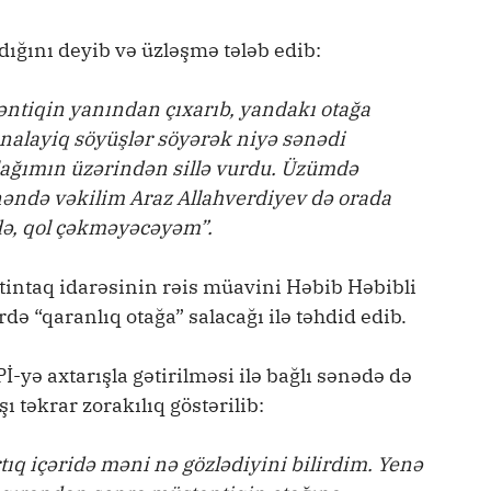
ığını deyib və üzləşmə tələb edib:
əntiqin yanından çıxarıb, yandakı otağa
nə nalayiq söyüşlər söyərək niyə sənədi
lağımın üzərindən sillə vurdu. Üzümdə
önəndə vəkilim Araz Allahverdiyev də orada
 də, qol çəkməyəcəyəm”.
stintaq idarəsinin rəis müavini Həbib Həbibli
də “qaranlıq otağa” salacağı ilə təhdid edib.
yə axtarışla gətirilməsi ilə bağlı sənədə də
 təkrar zorakılıq göstərilib:
tıq içəridə məni nə gözlədiyini bilirdim. Yenə