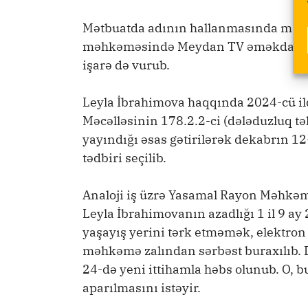
Mətbuatda adının hallanmasında maraq
məhkəməsində Meydan TV əməkdaşına, “
işarə də vurub.
Leyla İbrahimova haqqında 2024-cü ild
Məcəlləsinin 178.2.2-ci (dələduzluq 
yayındığı əsas gətirilərək dekabrın 
tədbiri seçilib.
Analoji iş üzrə Yasamal Rayon Məhkəməs
Leyla İbrahimovanın azadlığı 1 il 9 a
yaşayış yerini tərk etməmək, elektron 
məhkəmə zalından sərbəst buraxılıb. D
24-də yeni ittihamla həbs olunub. O, bu
aparılmasını istəyir.