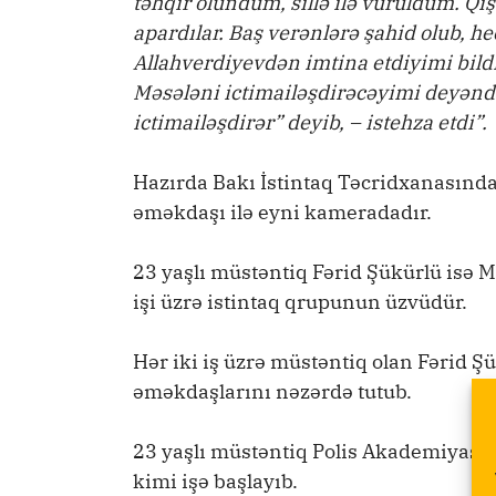
təhqir olundum, sillə ilə vuruldum. Q
apardılar. Baş verənlərə şahid olub, h
Allahverdiyevdən imtina etdiyimi bil
Məsələni ictimailəşdirəcəyimi deyənd
ictimailəşdirər” deyib, – istehza etdi”.
Hazırda Bakı İstintaq Təcridxanasınd
əməkdaşı ilə eyni kameradadır.
23 yaşlı müstəntiq Fərid Şükürlü isə 
işi üzrə istintaq qrupunun üzvüdür.
Hər iki iş üzrə müstəntiq olan Fərid 
əməkdaşlarını nəzərdə tutub.
23 yaşlı müstəntiq Polis Akademiyasın
kimi işə başlayıb.