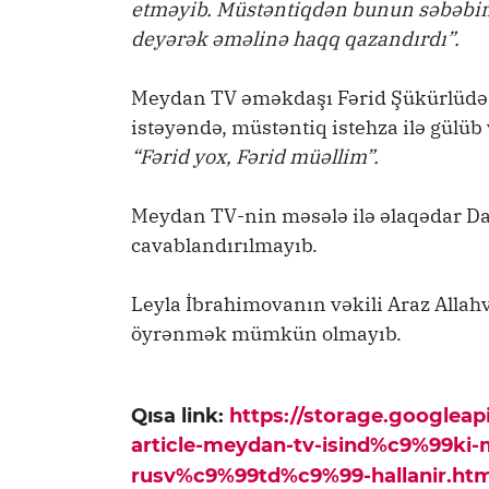
etməyib. Müstəntiqdən bunun səbəbin
deyərək əməlinə haqq qazandırdı
”.
Meydan TV əməkdaşı Fərid Şükürlüdən
istəyəndə, müstəntiq istehza ilə gülüb v
“Fərid yox, Fərid müəllim”.
Meydan TV-nin məsələ ilə əlaqədar Dax
cavablandırılmayıb.
Leyla İbrahimovanın vəkili Araz Alla
öyrənmək mümkün olmayıb.
Qısa link:
https://storage.googlea
article-meydan-tv-isind%c9%99ki-
rusv%c9%99td%c9%99-hallanir.htm