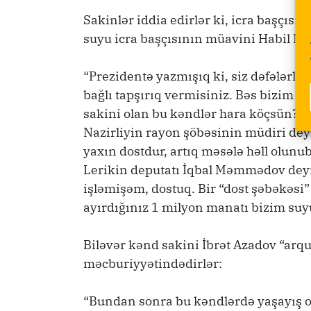
Sakinlər iddia edirlər ki, icra başçıs
suyu icra başçısının müavini Habil Mə
“Prezidentə yazmışıq ki, siz dəfələrlə
bağlı tapşırıq vermisiniz. Bəs bizim 
sakini olan bu kəndlər hara köçsün? Ek
Nazirliyin rayon şöbəsinin müdiri de
yaxın dostdur, artıq məsələ həll olunu
Lerikin deputatı İqbal Məmmədov dey
işləmişəm, dostuq. Bir “dost şəbəkəsi”
ayırdığınız 1 milyon manatı bizim suy
Biləvər kənd sakini İbrət Azadov “arq
məcburiyyətindədirlər:
“Bundan sonra bu kəndlərdə yaşayış ol