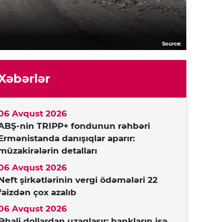
Source:
Xəbərlər
06 Avqust 2026
ABŞ-nin TRIPP+ fondunun rəhbəri
Ermənistanda danışıqlar aparır:
müzakirələrin detalları
06 Avqust 2026
Neft şirkətlərinin vergi ödəmələri 22
faizdən çox azalıb
06 Avqust 2026
Əhali dollardan uzaqlaşır: bankların isə