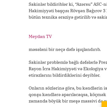
Sakinlər bildiriblər ki, “Azərsu” ASC
Hakimiyyəti başçısı Rövşən Bağırov 3 
bütün texnika əraziyə gətirilib və saki
Meydan TV
məsələni bir neçə dəfə işıqlandırıb.
Sakinlər problemlə bağlı dəfələrlə Pre
Rayon İcra Hakimiyyəti və Ekologiya və
etirazlarını bildirdiklərini deyiblər.
Onların sözlərinə görə, bu kəndlərin 
qonşu kəndlərə aparılacaqsa, köçmək t
zamanda böyük bir meşə massivi də q