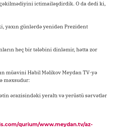
çəkilmədiyini ictimailəşdirdik. O da dedi ki,
ki, yaxın günlərdə yenidən Prezident
nların heç bir tələbini dinləmir, hətta zor
nın müavini Habil Məlikov Meydan TV-yə
tə məxsudur:
ətin ərazisindəki yeraltı və yerüstü sərvətlər
pis.com/qurium/www.meydan.tv/az-