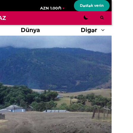
Dəstək verin
AZN 1.00₼
AZ
Dünya
Digər