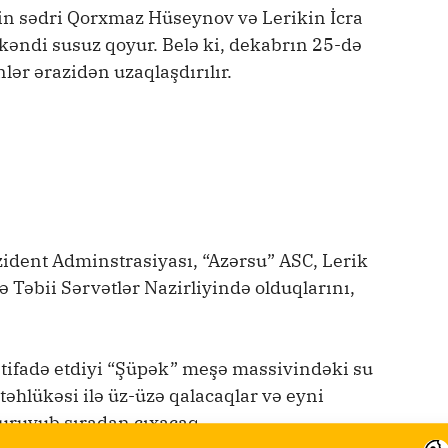
-nin sədri Qorxmaz Hüseynov və Lerikin İcra
kəndi susuz qoyur. Belə ki, dekabrın 25-də
nlər ərazidən uzaqlaşdırılır.
zident Adminstrasiyası, “Azərsu” ASC, Lerik
 Təbii Sərvətlər Nazirliyində olduqlarını,
istifadə etdiyi “Şüpək” meşə massivindəki su
əhlükəsi ilə üz-üzə qalacaqlar və eyni
uruyub sıradan çıxacaq.