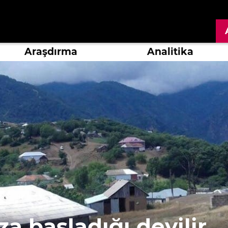
Araşdırma
Analitika
aza başladığı deyilir