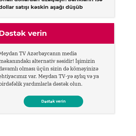
dollar satışı kəskin aşağı düşüb
Dəstək verin
Meydan TV Azərbaycanın media
məkanındakı alternativ səsidir! İşimizin
davamlı olması üçün sizin də köməyinizə
ehtiyacımız var. Meydan TV-yə aylıq və ya
birdəfəlik yardımlarla dəstək olun.
Dəstək verin