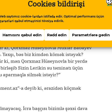
Cookies bildirişi
ı Rövşən Bağırov və Qorxmaz Hüseynov zorla
likovun kəndinə aparır:
Veb saytımız cookie-lərdən istifadə edir. Optimal performans üçün
çərəzləri qəbul etməyinizi tövsiyə edirik.
 məmurların vətəndaşları incitməməsi ilə
səsimizə niyə səs verən yoxdur? 1200-dən çox
Hamısını qəbul edin
Rədd edin
Parametrlərə gedin
ologiya Nazirliyi niyə səsini çıxarmır?
yir ki, Qorxmaz Hüseynovla Muxtar Babayev
b. Yaxşı, bəs biz kimdən kömək istəyək?
ir ki, mən Qorxmaz Hüseynovla bir yerdə
 birləşib Sizin Lerikin su təminatı üçün
u aparmaqla silmək istəyir?”
ument.az”-a deyib ki, ərazidən köçmək
mayacaq. İcra başçısı bizimlə şəxsi dava