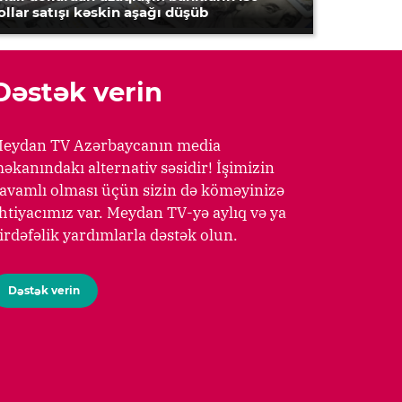
ollar satışı kəskin aşağı düşüb
Dəstək verin
eydan TV Azərbaycanın media
əkanındakı alternativ səsidir! İşimizin
avamlı olması üçün sizin də köməyinizə
htiyacımız var. Meydan TV-yə aylıq və ya
irdəfəlik yardımlarla dəstək olun.
Dəstək verin