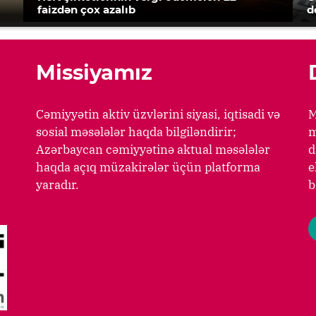
faizdən çox azalıb
d
Missiyamız
Cəmiyyətin aktiv üzvlərini siyasi, iqtisadi və
M
sosial məsələlər haqda bilgiləndirir;
m
Azərbaycan cəmiyyətinə aktual məsələlər
d
haqda açıq müzakirələr üçün platforma
e
yaradır.
b