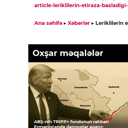
article-leriklilerin-etiraza-basladigi
Ana səhifə
▸
Xəbərlər
▸
Leriklilərin 
Oxşar məqalələr
ABŞ-nin TRIPP+ fondunun rəhbəri
Ermənistanda danışıqlar aparır: