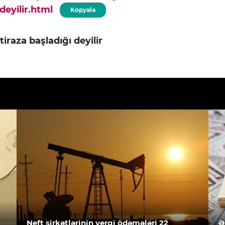
-deyilir.html
Kopyala
etiraza başladığı deyilir
Neft şirkətlərinin vergi ödəmələri 22
Ə