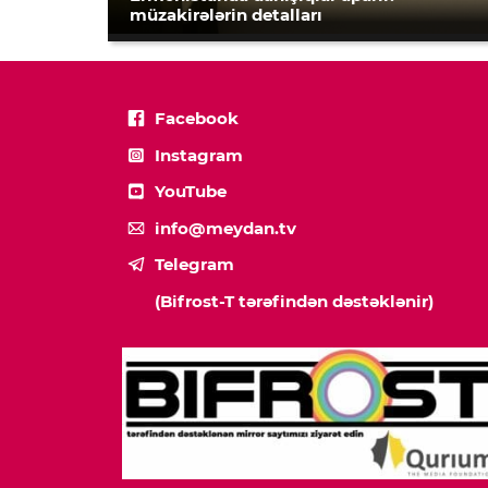
müzakirələrin detalları
Facebook
Instagram
YouTube
info@meydan.tv
Telegram
(Bifrost-T tərəfindən dəstəklənir)