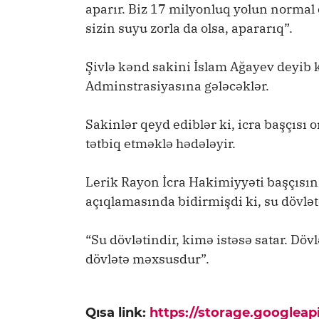
aparır. Biz 17 milyonluq yolun normal 
sizin suyu zorla da olsa, apararıq”.
Şivlə kənd sakini İslam Ağayev deyib 
Adminstrasiyasına gələcəklər.
Sakinlər qeyd ediblər ki, icra başçısı o
tətbiq etməklə hədələyir.
Lerik Rayon İcra Hakimiyyəti başçısı
açıqlamasında bidirmişdi ki, su dövlə
“Su dövlətindir, kimə istəsə satar. Dövl
dövlətə məxsusdur”.
Qısa link:
https://storage.googlea