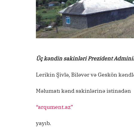
Üç kəndin sakinləri Prezident Adminis
Lerikin Şivlə, Biləvər və Geskön kəndlə
Məlumatı kənd sakinlərinə istinadən
“arqument.az”
yayıb.