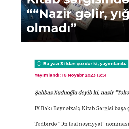
““Nazir gəlir, yı
olmadı”
Bu yazı 3 ildən çoxdur ki, yayımlanıb.
Yayımlandı: 16 Noyabr 2023 13:51
Şahbaz Xuduoğlu deyib ki, nazir “Təkərl
IX Bakı Beynəlxalq Kitab Sərgisi başa ç
Tədbirdə “Ən fəal nəşriyyat” nominas