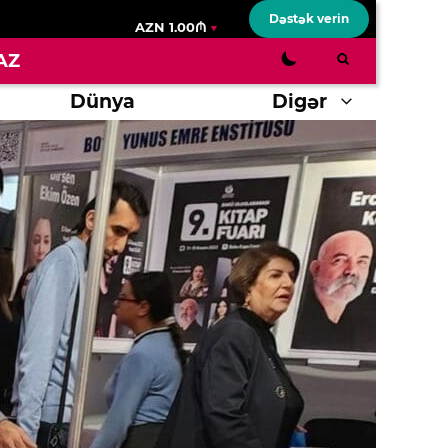
Dəstək verin
AZN 1.00₼
AZ
Dünya
Digər