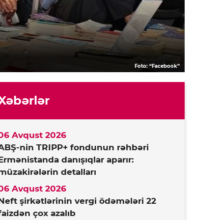
Foto: “Facebook”
Xəbərlər
06 Avqust 2026
ABŞ-nin TRIPP+ fondunun rəhbəri
Ermənistanda danışıqlar aparır:
müzakirələrin detalları
06 Avqust 2026
Neft şirkətlərinin vergi ödəmələri 22
faizdən çox azalıb