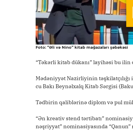
Foto: “Əli və Nino” kitab mağazaları şəbəkəsi
“Təkərli kitab dükanı” layihəsi bu ilin
Mədəniyyət Nazirliyinin təşkilatçılığ
cu Bakı Beynəlxalq Kitab Sərgisi (Baku
Tədbirin qaliblərinə diplom və pul mük
“Ən kreativ stend tərtibatı” nominasiya
nəşriyyat” nominasiyasında “Qanun” nə