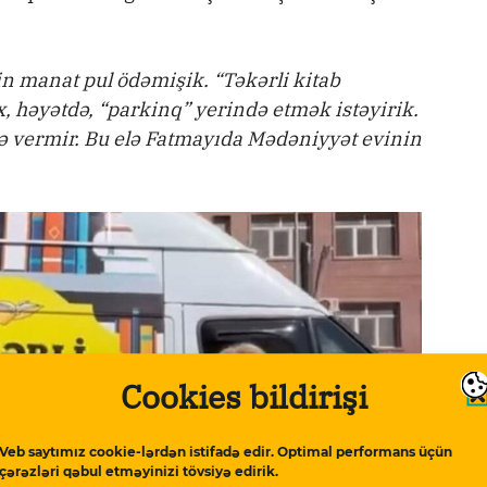
in manat pul ödəmişik. “Təkərli kitab
, həyətdə, “parkinq” yerində etmək istəyirik.
 vermir. Bu elə Fatmayıda Mədəniyyət evinin
Cookies bildirişi
Veb saytımız cookie-lərdən istifadə edir. Optimal performans üçün
çərəzləri qəbul etməyinizi tövsiyə edirik.