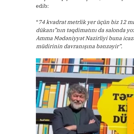
edib:
“
74 kvadrat metrlik yer üçün biz 12 m
dükanı”nın təqdimatını da salonda yox
Amma Mədəniyyət Nazirliyi buna icazə
müdirinin davranışına bənzəyir”.