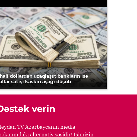
hali dollardan uzaqlaşır: bankların isə
ollar satışı kəskin aşağı düşüb
Dəstək verin
eydan TV Azərbaycanın media
əkanındakı alternativ səsidir! İşimizin