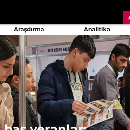
Araşdırma
Analitika
 baş verənlər: