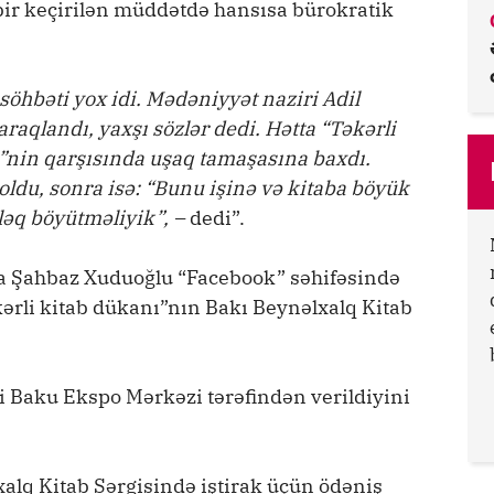
bir keçirilən müddətdə hansısa bürokratik
” söhbəti yox idi. Mədəniyyət naziri Adil
raqlandı, yaxşı sözlər dedi. Hətta “Təkərli
i”nin qarşısında uşaq tamaşasına baxdı.
 oldu, sonra isə: “Bunu işinə və kitaba böyük
tləq böyütməliyik”, –
dedi”.
a Şahbaz Xuduoğlu “Facebook” səhifəsində
kərli kitab dükanı”nın Bakı Beynəlxalq Kitab
iyi Baku Ekspo Mərkəzi tərəfindən verildiyini
xalq Kitab Sərgisində iştirak üçün ödəniş