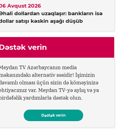
06 Avqust 2026
Əhali dollardan uzaqlaşır: bankların isə
dollar satışı kəskin aşağı düşüb
Dəstək verin
Meydan TV Azərbaycanın media
məkanındakı alternativ səsidir! İşimizin
davamlı olması üçün sizin də köməyinizə
ehtiyacımız var. Meydan TV-yə aylıq və ya
birdəfəlik yardımlarla dəstək olun.
Dəstək verin