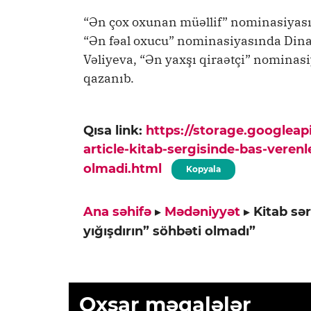
“Ən çox oxunan müəllif” nominasiyas
“Ən fəal oxucu” nominasiyasında Din
Vəliyeva, “Ən yaxşı qiraətçi” nominas
qazanıb.
Qısa link:
https://storage.googlea
article-kitab-sergisinde-bas-verenle
olmadi.html
Kopyala
Ana səhifə
▸
Mədəniyyət
▸
Kitab sər
yığışdırın” söhbəti olmadı”
Oxşar məqalələr