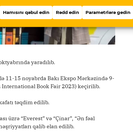
Hamısını qəbul edin
Rədd edin
Parametrlərə gedin
 oktyabrında yaradılıb.
ı ilə 11-15 noyabrda Bakı Ekspo Mərkəzində 9-
 International Book Fair 2023) keçirilib.
afatı təqdim edilib.
sı üzrə “Everest” və “Çinar”, “Ən fəal
şriyyatları qalib elan edilib.