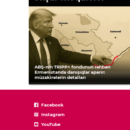
ABŞ-nin TRIPP+ fondunun rəhbəri
Ermənistanda danışıqlar aparır:
müzakirələrin detalları
Facebook
Instagram
YouTube