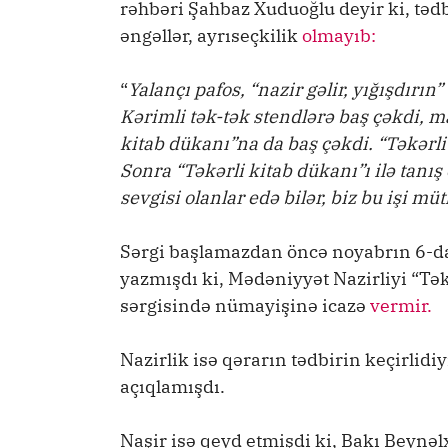
rəhbəri Şahbaz Xuduoğlu deyir ki, təd
əngəllər, ayrıseçkilik
olmayıb:
“
Yalançı pafos, “nazir gəlir, yığışdırın
Kərimli tək-tək stendlərə baş çəkdi, ma
kitab dükanı”na da baş çəkdi. “Təkərl
Sonra “Təkərli kitab dükanı”ı ilə tanış
sevgisi olanlar edə bilər, biz bu işi mü
Sərgi başlamazdan öncə noyabrın 6-d
yazmışdı ki, Mədəniyyət Nazirliyi “Tə
sərgisində nümayişinə icazə
vermir.
Nazirlik isə qərarın tədbirin keçirlid
açıqlamışdı.
Naşir isə qeyd etmişdi ki, Bakı Beynəl