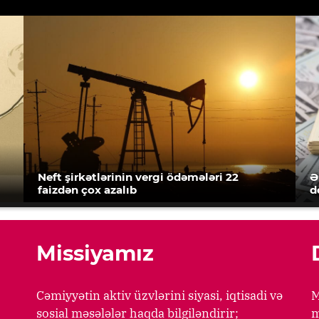
Neft şirkətlərinin vergi ödəmələri 22
Ə
faizdən çox azalıb
d
Missiyamız
Cəmiyyətin aktiv üzvlərini siyasi, iqtisadi və
M
sosial məsələlər haqda bilgiləndirir;
m