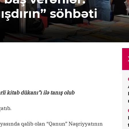
ğışdırın” söhbəti
i kitab dükanı”ı ilə tanış olub
atıb.
iyasında qalib olan “Qanun” Nəşriyyatının