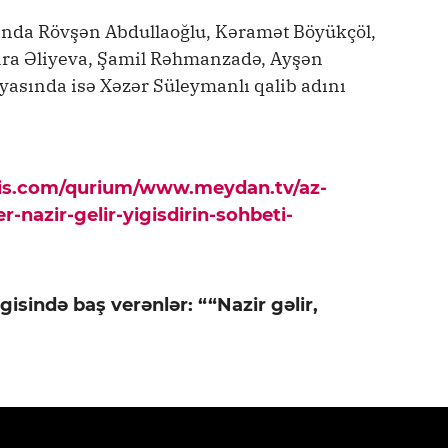
ında Rövşən Abdullaoğlu, Kəramət Böyükçöl,
ara Əliyeva, Şamil Rəhmanzadə, Ayşən
iyasında isə Xəzər Süleymanlı qalib adını
pis.com/qurium/www.meydan.tv/az-
r-nazir-gelir-yigisdirin-sohbeti-
gisində baş verənlər: ““Nazir gəlir,