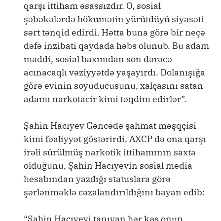
qarşı ittiham əsassızdır. O, sosial
şəbəkələrdə hökumətin yürütdüyü siyasəti
sərt tənqid edirdi. Hətta buna görə bir neçə
dəfə inzibati qaydada həbs olunub. Bu adam
maddi, sosial baxımdan son dərəcə
acınacaqlı vəziyyətdə yaşayırdı. Dolanışığa
görə evinin soyuducusunu, xalçasını satan
adamı narkotacir kimi təqdim edirlər”.
Şahin Hacıyev Gəncədə şahmat məşqçisi
kimi fəaliyyət göstərirdi. AXCP də ona qarşı
irəli sürülmüş narkotik ittihamının saxta
olduğunu, Şahin Hacıyevin sosial media
hesabından yazdığı statuslara görə
şərlənməklə cəzalandırıldığını bəyan edib:
“Şahin Hacıyevi tanıyan hər kəs onun