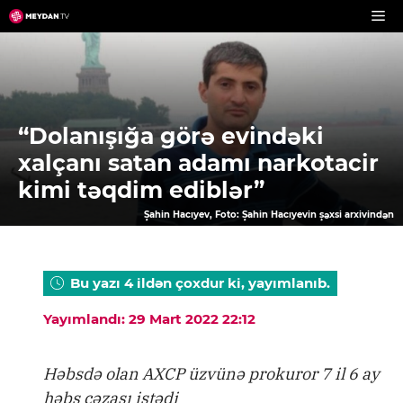
Skip
to
content
“Dolanışığa görə evindəki
xalçanı satan adamı narkotacir
kimi təqdim ediblər”
Şahin Hacıyev, Foto: Şahin Hacıyevin şəxsi arxivindən
Bu yazı 4 ildən çoxdur ki, yayımlanıb.
Yayımlandı: 29 Mart 2022 22:12
Həbsdə olan AXCP üzvünə prokuror 7 il 6 ay
həbs cəzası istədi