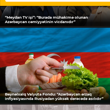
“Meydan TV işi”: “Burada mühakimə olunan
Azərbaycan cəmiyyətinin vicdanıdır”
Beynəlxalq Valyuta Fondu: “Azərbaycan ərzaq
inflyasiyasında Rusiyadan yüksək dərəcədə asılıdır”