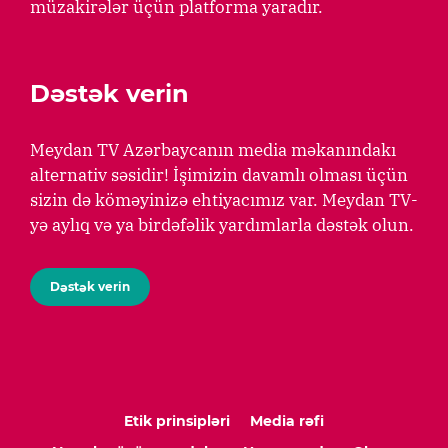
müzakirələr üçün platforma yaradır.
Dəstək verin
Meydan TV Azərbaycanın media məkanındakı
alternativ səsidir! İşimizin davamlı olması üçün
sizin də köməyinizə ehtiyacımız var. Meydan TV-
yə aylıq və ya birdəfəlik yardımlarla dəstək olun.
Dəstək verin
Etik prinsipləri
Media rəfi