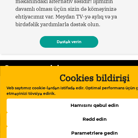
məkanındakı alternativ səsidir! İşimizin
davamlı olması üçün sizin də köməyinizə
ehtiyacımız var. Meydan TV-yə aylıq və ya
birdəfəlik yardımlarla dəstək olun.
Dəstək verin
Oxşar məqalələr
Cookies bildirişi
Veb saytımız cookie-lərdən istifadə edir. Optimal performans üçün ç
etməyinizi tövsiyə edirik.
Hamısını qəbul edin
Rədd edin
Parametrlərə gedin