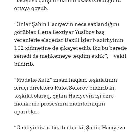
Hacıyevə qarşı ittihamın əsassız olduğunu
ortaya qoyub.
“Onlar Şahin Hacıyevin necə saxlandığını
görüblər. Hətta Bəxtiyar Yusibov baş
verənlərlə əlaqədar Daxili İşlər Nazirliyinin
102 xidmətinə də şikayət edib. Biz bu barədə
sənədi də məhkəməyə təqdim etdik”, – vəkil
bildirib.
“Müdafiə Xətti” insan haqları təşkilatının
icraçı direktoru Rüfət Səfərov bildirib ki,
təşkilat olaraq, Şahin Hacıyevin işi üzrə
məhkəmə prosesinin monitorinqini
aparıblar:
“Gəldiyimiz nəticə budur ki, Şahin Hacıyevə