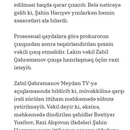
edilməsi haqda qərar çıxarıb. Belə nəticəyə
gəlib ki, Şahin Hacıyev yıxılarkən həmin
xəsarətləri ala bilərdi.
Prosessual qaydalara görə prokurorun
çıxışından sonra təqsirləndirilən şəxsin
vəkili çıxış etməlidir. Lakin vəkil Zabil
Qəhrəmanov çıxışa hazırlaşmaq üçün vaxt
istəyib.
Zabil Qəhrəmanov Meydan TV-yə
açıqlamasında bildirib ki, müvəkkilinə qarşı
irəli sürülən ittiham məhkəmədə sübuta
yetirilməyib. Vəkil deyir ki, əksinə,
məhkəmədə dindirilən şahidlər Bəxtiyar
Yusibov, Razi Alışovun ifadələri Şahin