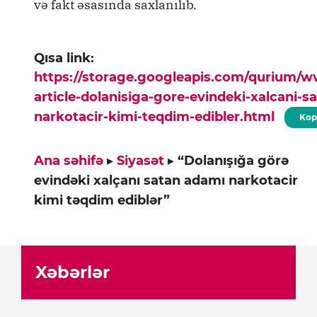
və fakt əsasında saxlanılıb.
Qısa link:
https://storage.googleapis.com/qurium/
article-dolanisiga-gore-evindeki-xalcani-s
narkotacir-kimi-teqdim-edibler.html
Kop
Ana səhifə
▸
Siyasət
▸
“Dolanışığa görə
evindəki xalçanı satan adamı narkotacir
kimi təqdim ediblər”
Xəbərlər