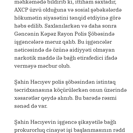
məhkəmədə bildirib ki, ittiham saxtadır,
AXCP üzvü olduğuna və sosial şəbəkələrdə
hökumətin siyasətini tənqid etdiyinə görə
həbs edilib. Saxlanılarkən və daha sonra
Gəncənin Kəpəz Rayon Polis Şöbəsində
işgəncələrə məruz qalıb. Bu işgəncələr
nəticəsində də özünə aidiyyəti olmayan
narkotik maddə ilə bağlı etirafedici ifadə
verməyə məcbur olub.
Şahin Hacıyev polis şöbəsindən istintaq
təcridxanasına köçürülərkən onun üzərində
xəsarətlər qeydə alınıb. Bu barədə rəsmi
sənəd də var.
Şahin Hacıyevin işgəncə şikayətilə bağlı
prokurorluq cinayət işi başlanmasının rədd