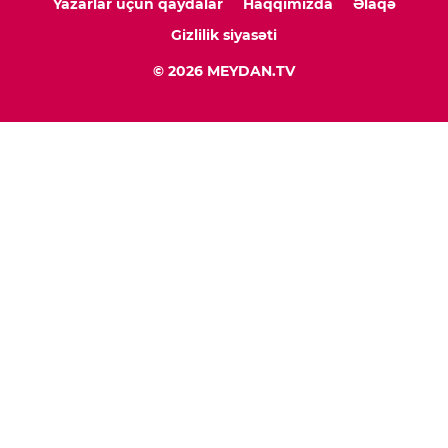
Yazarlar üçün qaydalar
Haqqımızda
Əlaqə
Gizlilik siyasəti
© 2026 MEYDAN.TV