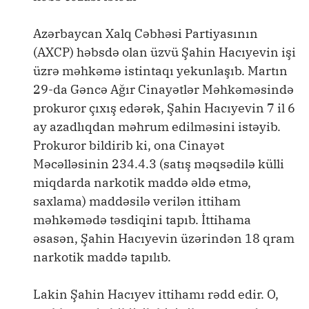
Azərbaycan Xalq Cəbhəsi Partiyasının
(AXCP) həbsdə olan üzvü Şahin Hacıyevin işi
üzrə məhkəmə istintaqı yekunlaşıb. Martın
29-da Gəncə Ağır Cinayətlər Məhkəməsində
prokuror çıxış edərək, Şahin Hacıyevin 7 il 6
ay azadlıqdan məhrum edilməsini istəyib.
Prokuror bildirib ki, ona Cinayət
Məcəlləsinin 234.4.3 (satış məqsədilə külli
miqdarda narkotik maddə əldə etmə,
saxlama) maddəsilə verilən ittiham
məhkəmədə təsdiqini tapıb. İttihama
əsasən, Şahin Hacıyevin üzərindən 18 qram
narkotik maddə tapılıb.
Lakin Şahin Hacıyev ittihamı rədd edir. O,