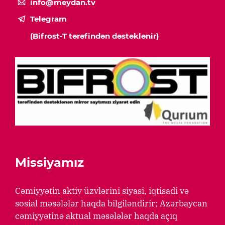
info@meydan.tv
Telegram
(Bifrost-T tərəfindən dəstəklənir)
Missiyamız
Cəmiyyətin aktiv üzvlərini siyasi, iqtisadi və
sosial məsələlər haqda bilgiləndirir; Azərbaycan
cəmiyyətinə aktual məsələlər haqda açıq