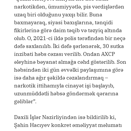
narkotikdən, ümumiyyətlə, pis vərdişlərdən
uzaq biri olduğunu yaxşı bilir. Buna
baxmayaraq, siyasi baxışlarına, tənqidi
fikirlərinə görə daim təqib və təzyiq altında
olub. O, 2021-ci ildə polis tərəfindən bir neçə
dəfə saxlanılıb. İki dəfə şərlənərək, 30 sutka
inzibati həbs cəzası verilib. Ondan AXCP
əleyhinə bəyanat almağa cəhd göstərilib. Son
həbsindən iki gün əvvəlki paylaşımına görə
isə daha ağır şəkildə cəzalandırmaq –
narkotik ittihamıyla cinayət işi başlayıb,
uzunmüddətli həbsə göndərmək qərarına
gəliblər”.
Daxili İşlər Nazirliyindən isə bildirilib ki,
Şahin Hacıyev konkret əməliyyat məlumatı