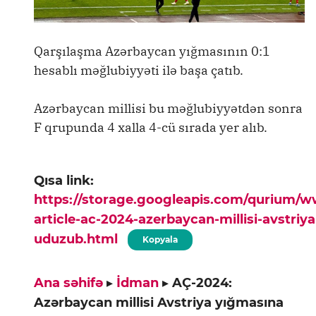
Qarşılaşma Azərbaycan yığmasının 0:1
hesablı məğlubiyyəti ilə başa çatıb.
Azərbaycan millisi bu məğlubiyyətdən sonra
F qrupunda 4 xalla 4-cü sırada yer alıb.
Qısa link:
https://storage.googleapis.com/qurium/
article-ac-2024-azerbaycan-millisi-avstriy
uduzub.html
Kopyala
Ana səhifə
▸
İdman
▸
AÇ-2024:
Azərbaycan millisi Avstriya yığmasına