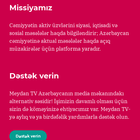
Missiyamız
Cəmiyyətin aktiv üzvlərini siyasi, iqtisadi və
sosial məsələlər haqda bilgiləndirir; Azərbaycan
cəmiyyətinə aktual məsələlər haqda açıq
müzakirələr üçün platforma yaradır.
Dəstək verin
Meydan TV Azərbaycanın media məkanındakı
alternativ səsidir! İşimizin davamlı olması üçün
sizin də köməyinizə ehtiyacımız var. Meydan TV-
yə aylıq və ya birdəfəlik yardımlarla dəstək olun.
Dəstək verin