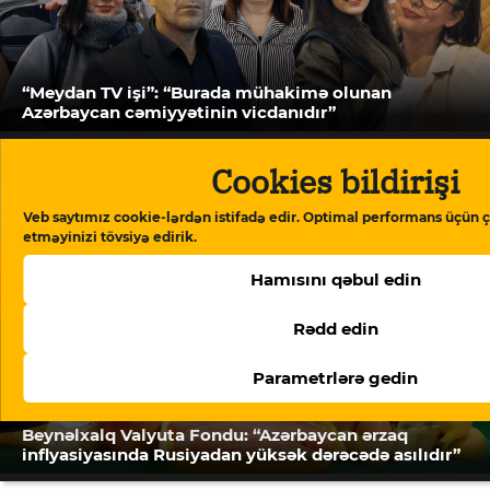
“Meydan TV işi”: “Burada mühakimə olunan
Azərbaycan cəmiyyətinin vicdanıdır”
Cookies bildirişi
Veb saytımız cookie-lərdən istifadə edir. Optimal performans üçün ç
etməyinizi tövsiyə edirik.
Hamısını qəbul edin
Rədd edin
Parametrlərə gedin
Beynəlxalq Valyuta Fondu: “Azərbaycan ərzaq
inflyasiyasında Rusiyadan yüksək dərəcədə asılıdır”