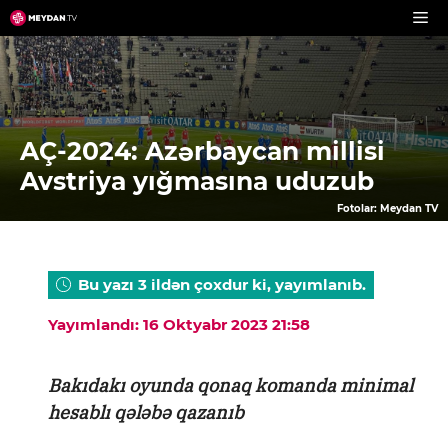
Skip
to
content
AÇ-2024: Azərbaycan millisi
Avstriya yığmasına uduzub
Fotolar: Meydan TV
Bu yazı 3 ildən çoxdur ki, yayımlanıb.
Yayımlandı: 16 Oktyabr 2023 21:58
Bakıdakı oyunda qonaq komanda minimal
hesablı qələbə qazanıb