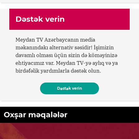
Dəstək verin
Meydan TV Azərbaycanın media
məkanındakı alternativ səsidir! İşimizin
davamlı olması üçün sizin də köməyinizə
ehtiyacımız var. Meydan TV-yə aylıq və ya
birdəfəlik yardımlarla dəstək olun.
Dəstək verin
Oxşar məqalələr