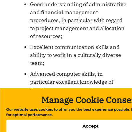
Good understanding of administrative
and financial management
procedures, in particular with regard
to project management and allocation
of resources;
Excellent communication skills and
ability to work in a culturally diverse
team;
Advanced computer skills, in
particular excellent knowledge of
Excel;
Manage Cookie Conse
Fluent in Azeri or Turkish and
English, knowledge of German is an
Our website uses cookies to offer you the best experience possible.
for optimal performance.
asset.
Accept