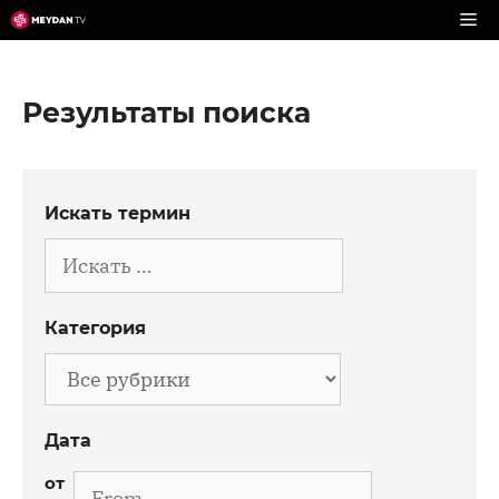
Перейти
к
содержимому
Результаты поиска
Искать термин
Искать
Категория
Категория
Дата
Дата
от