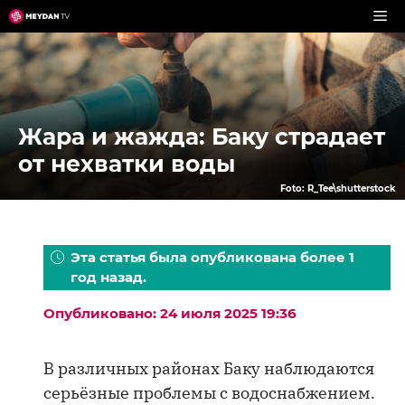
Перейти
к
содержимому
Жара и жажда: Баку страдает
от нехватки воды
Foto: R_Tee\shutterstock
Эта статья была опубликована более 1
год назад.
Опубликовано: 24 июля 2025 19:36
В различных районах Баку наблюдаются
серьёзные проблемы с водоснабжением.