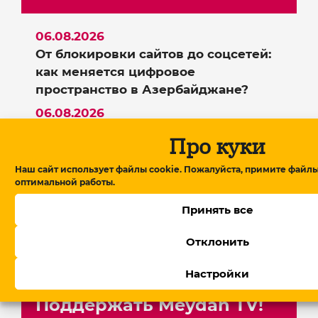
06.08.2026
От блокировки сайтов до соцсетей:
как меняется цифровое
пространство в Азербайджане?
06.08.2026
Глава американского фонда TRIPP+
Про куки
на переговорах в Армении: детали
обсуждений
Наш сайт использует файлы cookie. Пожалуйста, примите файлы
оптимальной работы.
05.08.2026
В Армении утвердили
Принять все
правительство, Пашинян обещает
Отклонить
посты профессионалам
Настройки
Поддержать Meydan TV!