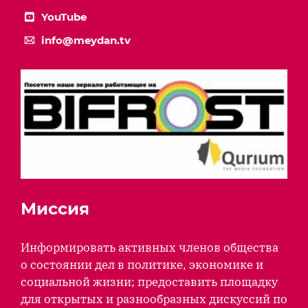
YouTube
info@meydan.tv
Миссия
Информировать активных членов общества
о состоянии дел в политике, экономике и
социальной жизни; предоставить площадку
для открытых и разнообразных дискуссий по