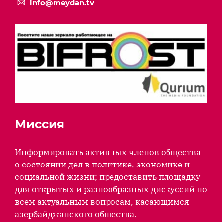
info@meydan.tv
Миссия
Информировать активных членов общества
о состоянии дел в политике, экономике и
социальной жизни; предоставить площадку
для открытых и разнообразных дискуссий по
всем актуальным вопросам, касающимся
азербайджанского общества.