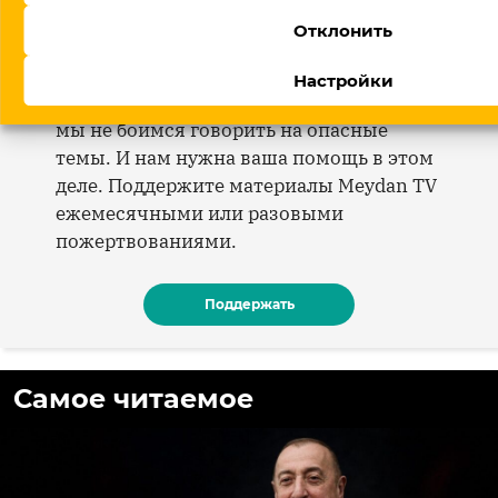
Отклонить
Мы пишем о том, о чем мало, кто пишет,
мы даем высказаться тем, кто рискует
Настройки
быть неуслышанным в Азербайджане,
мы не боимся говорить на опасные
темы. И нам нужна ваша помощь в этом
деле. Поддержите материалы Meydan TV
ежемесячными или разовыми
пожертвованиями.
Поддержать
Самое читаемое