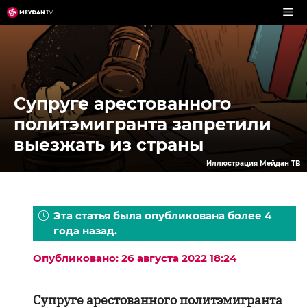
Перейти
к
содержимому
Супруге арестованного
политэмигранта запретили
выезжать из страны
Иллюстрация Мейдан ТВ
Эта статья была опубликована более 4
года назад.
Опубликовано: 26 августа 2022 18:24
Супруге арестованного политэмигранта