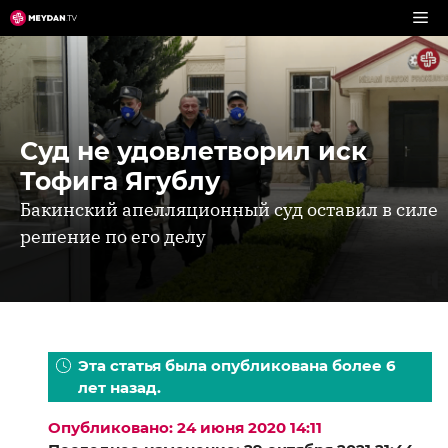
Перейти
к
содержимому
Суд не удовлетворил иск
Тофига Ягублу
Бакинский апелляционный суд оставил в силе
решение по его делу
Эта статья была опубликована более 6
лет назад.
Опубликовано: 24 июня 2020 14:11