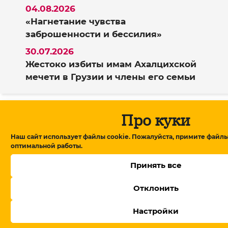
04.08.2026
«Нагнетание чувства
заброшенности и бессилия»
30.07.2026
Жестоко избиты имам Ахалцихской
мечети в Грузии и члены его семьи
Про куки
Поддержать Meydan TV!
Наш сайт использует файлы cookie. Пожалуйста, примите файлы
оптимальной работы.
Мы пишем о том, о чем мало, кто пишет,
Принять все
мы даем высказаться тем, кто рискует
быть неуслышанным в Азербайджане,
Отклонить
мы не боимся говорить на опасные
темы. И нам нужна ваша помощь в этом
Настройки
деле. Поддержите материалы Meydan TV