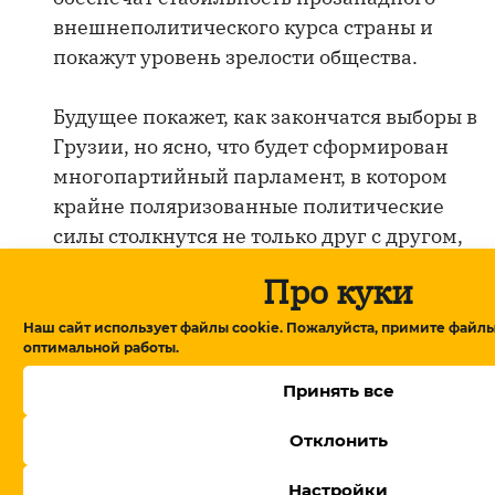
внешнеполитического курса страны и
покажут уровень зрелости общества.
Будущее покажет, как закончатся выборы в
Грузии, но ясно, что будет сформирован
многопартийный парламент, в котором
крайне поляризованные политические
силы столкнутся не только друг с другом,
но и с новыми вызовами и рисками,
Про куки
характерными для нашего времени. И
“Грузинской мечте”, если она сохранит
Наш сайт использует файлы cookie. Пожалуйста, примите файлы
оптимальной работы.
большинство, придётся взять на себя
функцию регулятора этих противоречий.
Принять все
А пока организаторам выборов предстоит
Отклонить
решить сложный вопрос: как провести
выборы, чтобы не превратить
Настройки